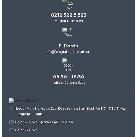
0212 522 5 523
Müşteri Hizmetleri
E-Posta
info@fotografmakinalari.com
09:30 - 18:30
Haftaiçi Çalışma Saati
Hobyar Mah. Hamidiye Cad. Doğubank İş Hanı Kat:5 No:517 - 518 / Sirkeci
- Eminönü - Fatih
0212 522 5 523 - 4 pbx 0546 597 0 997
0212 522 6 523