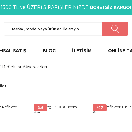
1500 TL ve ÜZERİ SİPARİŞLERİNİZDE
ÜCRETSİZ KARGO!
MSAL SATIŞ
BLOG
İLETİŞİM
ONLİNE T
Reflektör Aksesuarları
iler
%8
%7