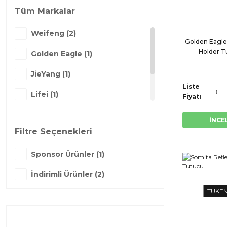
Tüm Markalar
Weifeng (2)
Golden Eagle
Holder T
Golden Eagle (1)
JieYang (1)
Liste
Lifei (1)
Fiyatı
Somita (1)
İNCE
Filtre Seçenekleri
Star (1)
Sponsor Ürünler (1)
İndirimli Ürünler (2)
TÜKE