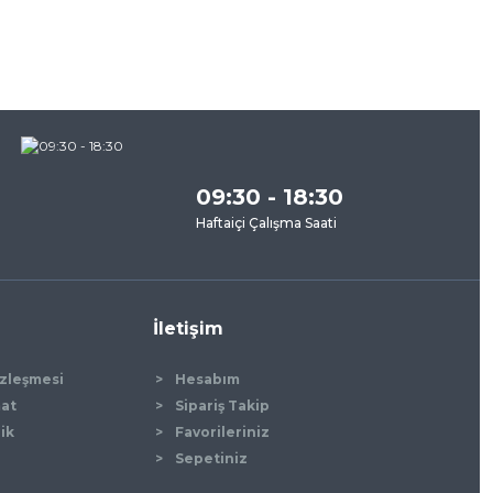
09:30 - 18:30
Haftaiçi Çalışma Saati
İletişim
özleşmesi
Hesabım
mat
Sipariş Takip
lik
Favorileriniz
Sepetiniz