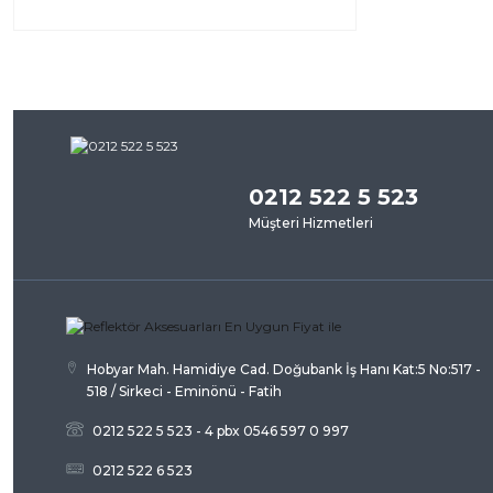
0212 522 5 523
Müşteri Hizmetleri
Hobyar Mah. Hamidiye Cad. Doğubank İş Hanı Kat:5 No:517 -
518 / Sirkeci - Eminönü - Fatih
0212 522 5 523 - 4 pbx 0546 597 0 997
0212 522 6 523