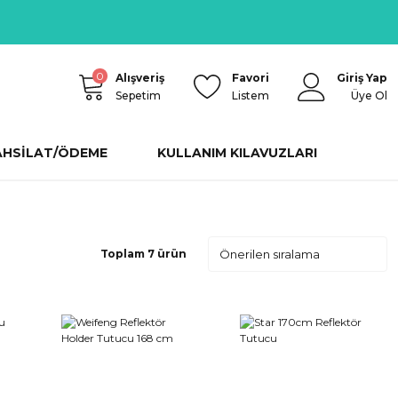
0
Alışveriş
Favori
Giriş Yap
Sepetim
Listem
Üye Ol
AHSİLAT/ÖDEME
KULLANIM KILAVUZLARI
Toplam 7 ürün