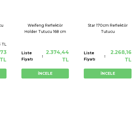
cu
Weifeng Reflektör
Star 170cm Reflektör
Holder Tutucu 168 cm
Tutucu
3 TL
,73
2.374,44
2.268,16
Liste
Liste
TL
Fiyatı
TL
Fiyatı
TL
İNCELE
İNCELE