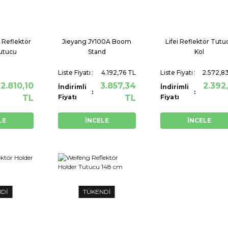
 Reflektör
Jieyang JY100A Boom
Lifei Reflektör Tutu
utucu
Stand
Kol
Liste Fiyatı
4.192,76 TL
Liste Fiyatı
2.572,8
2.810,10
3.857,34
2.392
İndirimli
İndirimli
TL
Fiyatı
TL
Fiyatı
LE
İNCELE
İNCELE
NDİ
TÜKENDİ