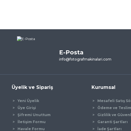
E-Posta
info@fotografmakinalari.com
Üyelik ve Sipariş
Kurumsal
Yeni Üyelik
Mesafeli Satış S
Üye Girişi
Ödeme ve Tesli
Şifremi Unuttum
Gizlilik ve Güven
İletişim Formu
Garanti Şartları
Havale Formu
İade Şartları