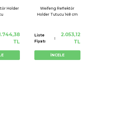
tör Holder
Weifeng Reflektör
cu
Holder Tutucu 148 cm
1.744,38
2.053,12
Liste
TL
Fiyatı
TL
LE
İNCELE