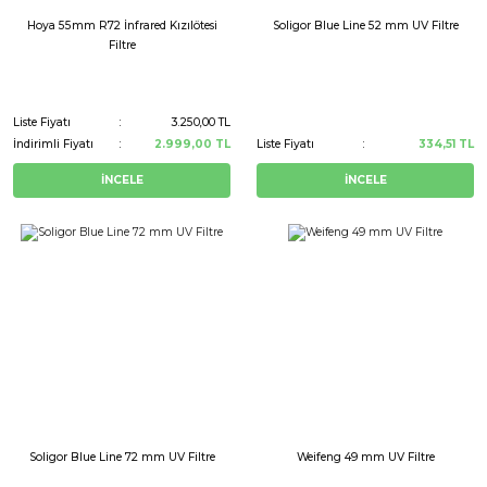
Hoya 55mm R72 İnfrared Kızılötesi
Soligor Blue Line 52 mm UV Filtre
Filtre
Liste Fiyatı
3.250,00 TL
İndirimli Fiyatı
2.999,00 TL
Liste Fiyatı
334,51 TL
İNCELE
İNCELE
Soligor Blue Line 72 mm UV Filtre
Weifeng 49 mm UV Filtre