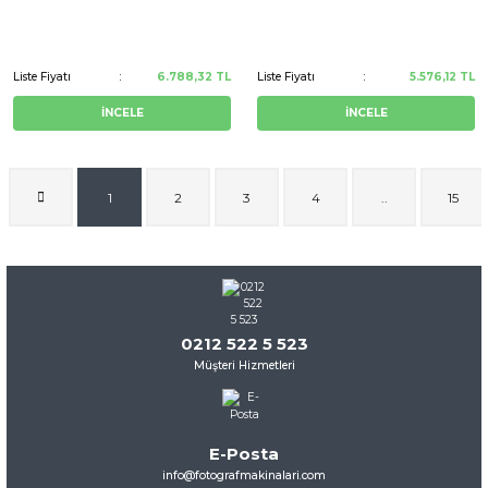
Liste Fiyatı
6.788,32 TL
Liste Fiyatı
5.576,12 TL
İNCELE
İNCELE
1
2
3
4
..
15
0212 522 5 523
Müşteri Hizmetleri
E-Posta
info@fotografmakinalari.com