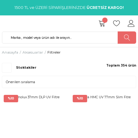
1500 TL ve ÜZERİ SİPARİŞLERİNİZDE
ÜCRETSİZ KARGO!
Anasayfa
Aksesuarlar
Filtreler
Toplam 354 ürün
Stoktakiler
%10
%10