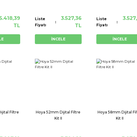
5.418,39
3.527,36
3.527
Liste
Liste
TL
Fiyatı
TL
Fiyatı
LE
İNCELE
İNCELE
ital Filtre
Hoya 52mm Dijital Filtre
Hoya 58mm Dijital Fil
I
Kit II
Kit II