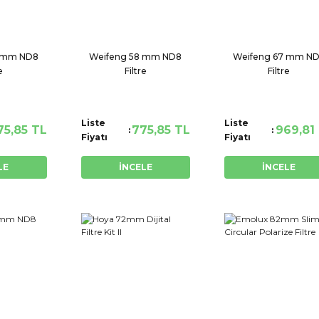
2 mm ND8
Weifeng 58 mm ND8
Weifeng 67 mm N
e
Filtre
Filtre
Liste
Liste
75,85 TL
775,85 TL
969,81
Fiyatı
Fiyatı
LE
İNCELE
İNCELE