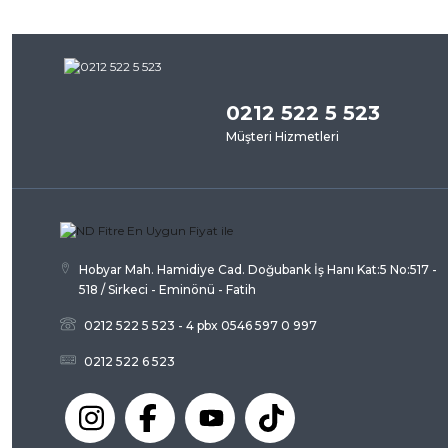
0212 522 5 523
Müşteri Hizmetleri
Hobyar Mah. Hamidiye Cad. Doğubank İş Hanı Kat:5 No:517 -
518 / Sirkeci - Eminönü - Fatih
0212 522 5 523 - 4 pbx 0546 597 0 997
0212 522 6 523