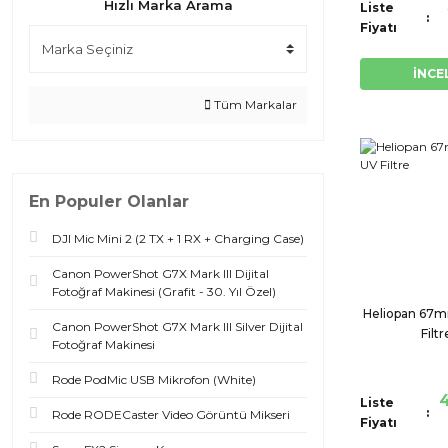
Hızlı Marka Arama
Liste
Fiyatı
İNCE
Tüm Markalar
En Populer Olanlar
DJI Mic Mini 2 (2 TX + 1 RX + Charging Case)
Canon PowerShot G7X Mark III Dijital
Fotoğraf Makinesi (Grafit - 30. Yıl Özel)
Heliopan 67m
Canon PowerShot G7X Mark III Silver Dijital
Filtr
Fotoğraf Makinesi
Rode PodMic USB Mikrofon (White)
4
Liste
Rode RODECaster Video Görüntü Mikseri
Fiyatı