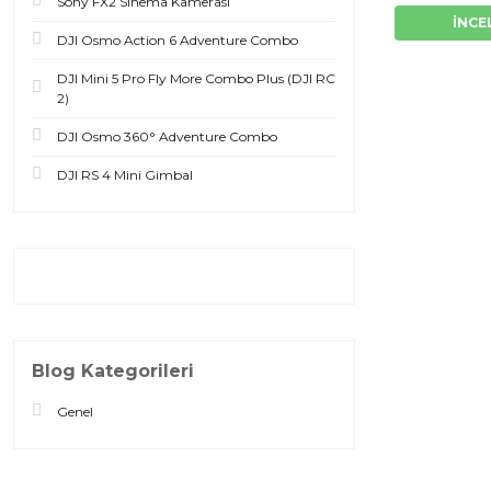
Sony FX2 Sinema Kamerası
İNCE
DJI Osmo Action 6 Adventure Combo
DJI Mini 5 Pro Fly More Combo Plus (DJI RC
2)
DJI Osmo 360° Adventure Combo
DJI RS 4 Mini Gimbal
Blog Kategorileri
Genel