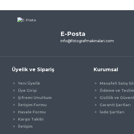
E-Posta
info@fotografmakinalari.com
Üyelik ve Sipariş
Kurumsal
Yeni Üyelik
Mesafeli Satış S
Üye Girişi
Ödeme ve Tesli
Şifremi Unuttum
Gizlilik ve Güven
İletişim Formu
Garanti Şartları
Havale Formu
İade Şartları
Kargo Takibi
İletişim