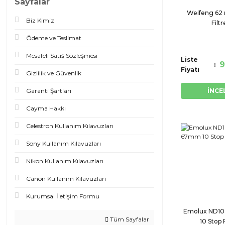
Sayfalar
Weifeng 6
Biz Kimiz
Filtr
Ödeme ve Teslimat
Mesafeli Satış Sözleşmesi
Liste
9
Fiyatı
Gizlilik ve Güvenlik
Garanti Şartları
İNCE
Cayma Hakkı
Celestron Kullanım Kılavuzları
Sony Kullanım Kılavuzları
Nikon Kullanım Kılavuzları
Canon Kullanım Kılavuzları
Kurumsal İletişim Formu
Emolux ND1
Tüm Sayfalar
10 Stop F