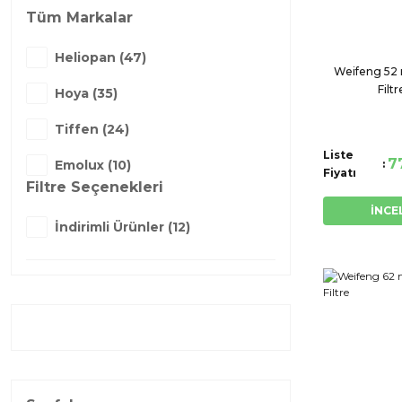
Tüm Markalar
Heliopan (47)
Weifeng 5
Filtr
Hoya (35)
Tiffen (24)
Liste
7
Emolux (10)
Fiyatı
Filtre Seçenekleri
Digipod (6)
İNCE
İndirimli Ürünler (12)
Weifeng (6)
B+W (4)
Fotga (3)