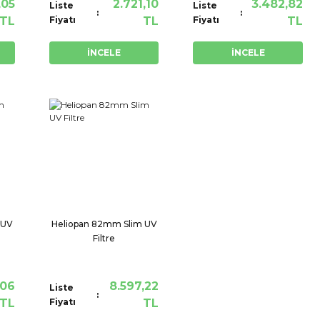
,05
2.721,10
3.482,82
Liste
Liste
TL
Fiyatı
TL
Fiyatı
TL
İNCELE
İNCELE
 UV
Heliopan 82mm Slim UV
Filtre
,06
8.597,22
Liste
TL
Fiyatı
TL