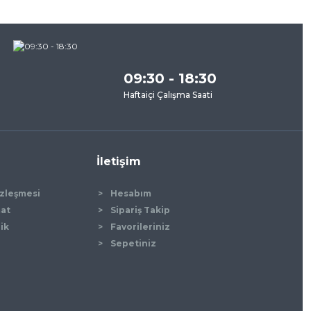
09:30 - 18:30
Haftaiçi Çalışma Saati
İletişim
özleşmesi
Hesabım
mat
Sipariş Takip
lik
Favorileriniz
Sepetiniz