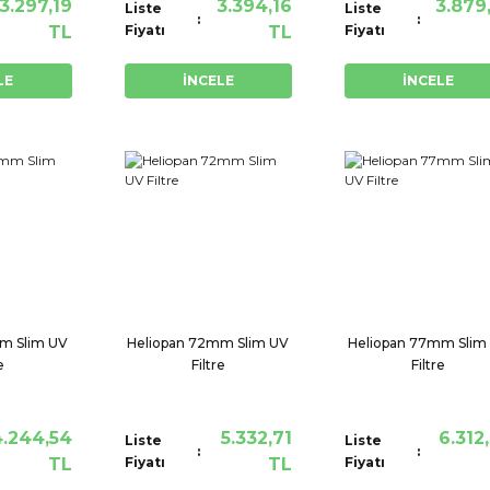
3.297,19
3.394,16
3.879
Liste
Liste
TL
Fiyatı
TL
Fiyatı
LE
İNCELE
İNCELE
m Slim UV
Heliopan 72mm Slim UV
Heliopan 77mm Slim
e
Filtre
Filtre
.244,54
5.332,71
6.312
Liste
Liste
TL
Fiyatı
TL
Fiyatı