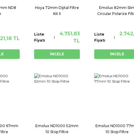
2 mm ND8
Hoya 72mm Dijital Filtre
Emolux 82mm Sli
e
Kit II
Circular Polarize Filt
4.751,83
2.742
Liste
Liste
21,18 TL
Fiyatı
TL
Fiyatı
LE
İNCELE
İNCELE
000 67mm
Emolux ND1000 52mm
Emolux ND1000 7
iltre
10 Stop Filtre
10 Stop Filtre