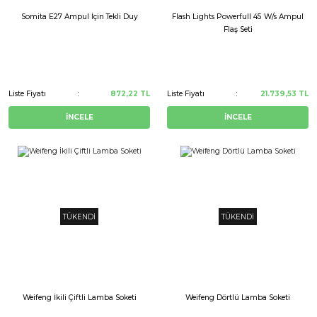
Somita E27 Ampul İçin Tekli Duy
Flash Lights Powerfull 45 W/s Ampul
Flaş Seti
Liste Fiyatı
872,22 TL
Liste Fiyatı
21.739,53 TL
İNCELE
İNCELE
TÜKENDİ
TÜKENDİ
Weifeng İkili Çiftli Lamba Soketi
Weifeng Dörtlü Lamba Soketi