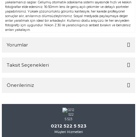
yakalamanızı sağlar. Gelişmiş otomatik odaklama sistemi sayesinde hızlı ve keskin
fotoğraflar elde edersiniz. 16-50mm lens ile geniş açılı çekimler ve detaylı portreler
yapabilirsiniz. Yüksek çözünürlüklü görüntü kalitesiyle, her karede profesyonel
sonuçlar alır, anılarınızı ölümsüzleştirirsiniz. Sosyal medyada paylaşmaya değer
anlar yaratmak için ideal bir arkadaştır. Kullanıcı dostu arayüzü ile her seviyeden
fotoğrafçı için uygundur. Nikon Z 30 ile yaratıcılığınızı serbest bırakın ve benzersiz
anları yakalayın.
Yorumlar
Taksit Seçenekleri
Bu ürüne ilk yorumu siz yapın!
Önerileriniz
Yorum Yaz
Bu ürünün fiyat bilgisi, resim, ürün açıklamalarında ve diğer
konularda yetersiz gördüğünüz noktaları öneri formunu
kullanarak tarafımıza iletebilirsiniz.
Görüş ve önerileriniz için teşekkür ederiz.
0212 522 5 523
Müşteri Hizmetleri
Ürün resmi kalitesiz, bozuk veya görüntülenemiyor.