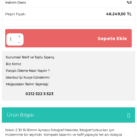
İndirim Oranı
%3
Peşin Fiyatı
46.249,50 TL
Sepete Ekle
Kurumsal Teklif ve Toplu Sipariş
Biz Kimiz
Parçalı Ödeme Nasıl Yapılır ?
İstanbul İçi Kurye Gönderimi
Mağazadan Teslim Seçeneği
0212 522 5 523
Ürün Bilgisi
Nikon Z 30 16-50mm Aynasız Fotoğraf Makinesi, fotoğraf tutkunları için
mükemmel bir seçimdir. Kompakt tasarımı ve hafif yapısıyla her anı kolayca