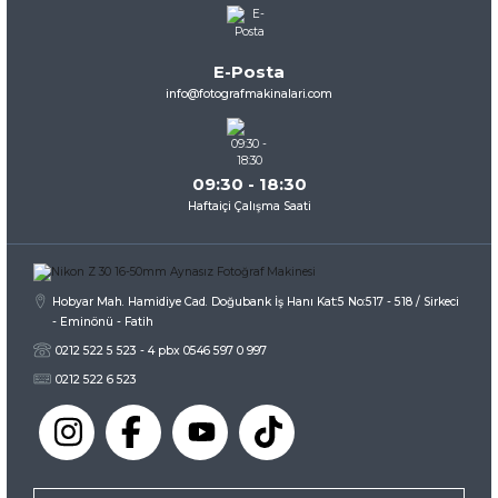
Ürün açıklamasında eksik bilgiler bulunuyor.
Ürün bilgilerinde hatalar bulunuyor.
E-Posta
Ürün fiyatı diğer sitelerden daha pahalı.
info@fotografmakinalari.com
Bu ürüne benzer farklı alternatifler olmalı.
09:30 - 18:30
Haftaiçi Çalışma Saati
Gönder
Hobyar Mah. Hamidiye Cad. Doğubank İş Hanı Kat:5 No:517 - 518 / Sirkeci
- Eminönü - Fatih
0212 522 5 523 - 4 pbx 0546 597 0 997
0212 522 6 523