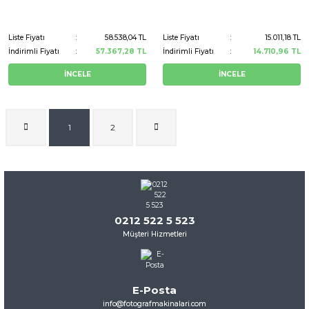
Liste Fiyatı
58.538,04 TL
Liste Fiyatı
15.011,18 TL
İndirimli Fiyatı
57.367,28 TL
İndirimli Fiyatı
14.710,96 TL
İNCELE
İNCELE
1
2
0212 522 5 523
Müşteri Hizmetleri
E-Posta
info@fotografmakinalari.com