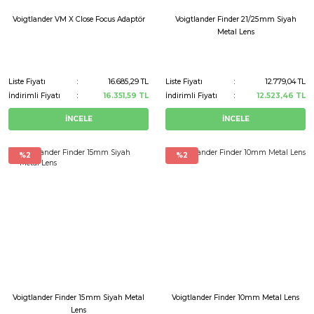
Voigtlander VM X Close Focus Adaptör
Voigtlander Finder 21/25mm Siyah
Metal Lens
Liste Fiyatı
16.685,29 TL
Liste Fiyatı
12.779,04 TL
İndirimli Fiyatı
16.351,59 TL
İndirimli Fiyatı
12.523,46 TL
İNCELE
İNCELE
%2
%2
Voigtlander Finder 15mm Siyah Metal
Voigtlander Finder 10mm Metal Lens
Lens