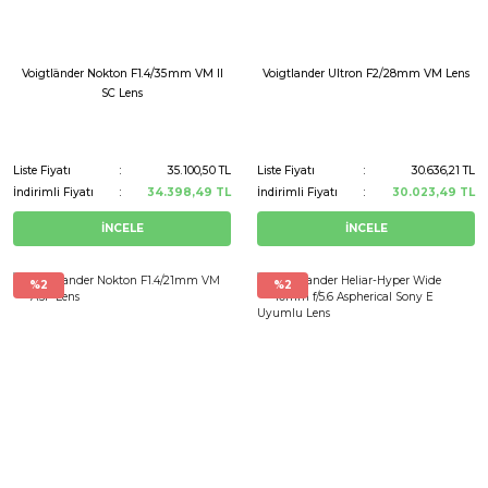
Voigtländer Nokton F1.4/35mm VM II
Voigtlander Ultron F2/28mm VM Lens
SC Lens
Liste Fiyatı
35.100,50 TL
Liste Fiyatı
30.636,21 TL
İndirimli Fiyatı
34.398,49 TL
İndirimli Fiyatı
30.023,49 TL
İNCELE
İNCELE
%2
%2