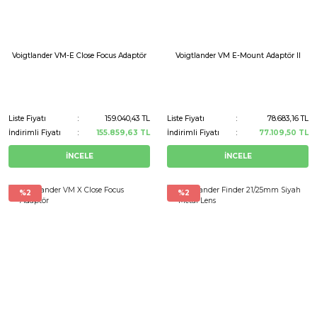
Voigtlander VM-E Close Focus Adaptör
Voigtlander VM E-Mount Adaptör II
Liste Fiyatı
159.040,43 TL
Liste Fiyatı
78.683,16 TL
İndirimli Fiyatı
155.859,63 TL
İndirimli Fiyatı
77.109,50 TL
İNCELE
İNCELE
%2
%2