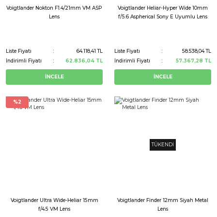
Voigtlander Nokton F1.4/21mm VM ASP
Voigtlander Heliar-Hyper Wide 10mm
Lens
f/5.6 Aspherical Sony E Uyumlu Lens
Liste Fiyatı
64.118,41 TL
Liste Fiyatı
58.538,04 TL
İndirimli Fiyatı
62.836,04 TL
İndirimli Fiyatı
57.367,28 TL
İNCELE
İNCELE
%2
TÜKENDİ
Voigtlander Ultra Wide-Heliar 15mm
Voigtlander Finder 12mm Siyah Metal
f/4.5 VM Lens
Lens