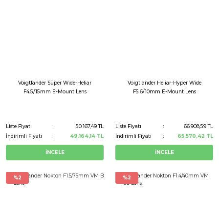
Voigtlander Süper Wide-Heliar
Voigtlander Heliar-Hyper Wide
F4.5/15mm E-Mount Lens
F5.6/10mm E-Mount Lens
Liste Fiyatı
50.167,49 TL
Liste Fiyatı
66.908,59 TL
İndirimli Fiyatı
49.164,14 TL
İndirimli Fiyatı
65.570,42 TL
İNCELE
İNCELE
%2
%2