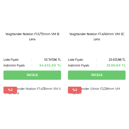
Voigtlander Nokton F1.5/75mm VM B
Voigtlander Nokton F1.4/40mm VM SC
Lens
Lens
Liste Fiyatı
55.747,86 TL
Liste Fiyatı
25.613,88 TL
İndirimli Fiyatı
54.632,90 TL
İndirimli Fiyatı
25.101,60 TL
İNCELE
İNCELE
%2
%2