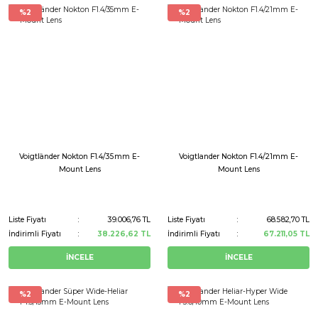
%2
%2
Voigtländer Nokton F1.4/35mm E-
Voigtlander Nokton F1.4/21mm E-
Mount Lens
Mount Lens
Liste Fiyatı
39.006,76 TL
Liste Fiyatı
68.582,70 TL
İndirimli Fiyatı
38.226,62 TL
İndirimli Fiyatı
67.211,05 TL
İNCELE
İNCELE
%2
%2