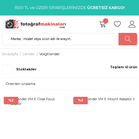
1500 TL ve ÜZERİ SİPARİŞLERİNİZDE
ÜCRETSİZ KARGO!
Anasayfa
Lensler
Voigtlander
Toplam 41 ürün
Stoktakiler
%2
%2