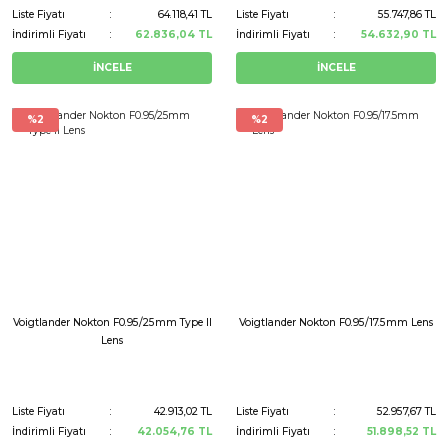
Liste Fiyatı
64.118,41 TL
Liste Fiyatı
55.747,86 TL
İndirimli Fiyatı
62.836,04 TL
İndirimli Fiyatı
54.632,90 TL
İNCELE
İNCELE
%2
%2
Voigtlander Nokton F0.95/25mm Type II
Voigtlander Nokton F0.95/17.5mm Lens
Lens
Liste Fiyatı
42.913,02 TL
Liste Fiyatı
52.957,67 TL
İndirimli Fiyatı
42.054,76 TL
İndirimli Fiyatı
51.898,52 TL