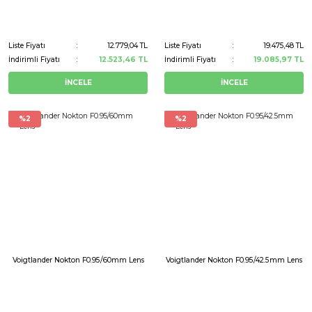
Liste Fiyatı
12.779,04 TL
Liste Fiyatı
19.475,48 TL
İndirimli Fiyatı
12.523,46 TL
İndirimli Fiyatı
19.085,97 TL
İNCELE
İNCELE
%2
%2
Voigtlander Nokton F0.95/60mm Lens
Voigtlander Nokton F0.95/42.5mm Lens