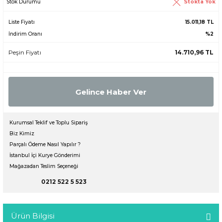
Stokta Yok
Stok Durumu
Liste Fiyatı
15.011,18 TL
İndirim Oranı
%2
Peşin Fiyatı
14.710,96 TL
Gelince Haber Ver
Kurumsal Teklif ve Toplu Sipariş
Biz Kimiz
Parçalı Ödeme Nasıl Yapılır ?
İstanbul İçi Kurye Gönderimi
Mağazadan Teslim Seçeneği
0212 522 5 523
Ürün Bilgisi