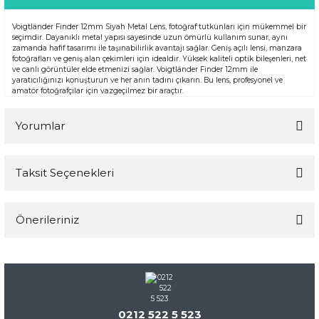
Voigtländer Finder 12mm Siyah Metal Lens, fotoğraf tutkunları için mükemmel bir
seçimdir. Dayanıklı metal yapısı sayesinde uzun ömürlü kullanım sunar, aynı
zamanda hafif tasarımı ile taşınabilirlik avantajı sağlar. Geniş açılı lensi, manzara
fotoğrafları ve geniş alan çekimleri için idealdir. Yüksek kaliteli optik bileşenleri, net
ve canlı görüntüler elde etmenizi sağlar. Voigtländer Finder 12mm ile
yaratıcılığınızı konuşturun ve her anın tadını çıkarın. Bu lens, profesyonel ve
amatör fotoğrafçılar için vazgeçilmez bir araçtır.
Yorumlar
Taksit Seçenekleri
Bu ürüne ilk yorumu siz yapın!
Önerileriniz
Yorum Yaz
Bu ürünün fiyat bilgisi, resim, ürün açıklamalarında ve diğer
konularda yetersiz gördüğünüz noktaları öneri formunu
kullanarak tarafımıza iletebilirsiniz.
Görüş ve önerileriniz için teşekkür ederiz.
0212 522 5 523