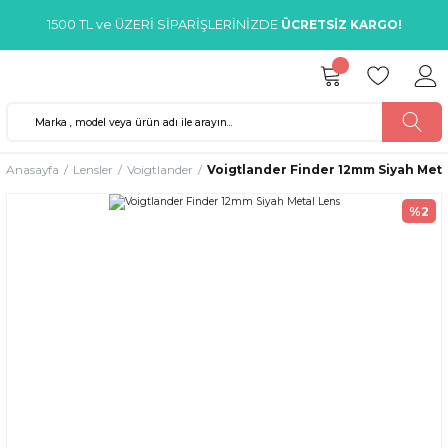
1500 TL ve ÜZERİ SİPARİŞLERİNİZDE
ÜCRETSİZ KARGO!
Anasayfa
Lensler
Voigtlander
Voigtlander Finder 12mm Siyah Meta
%2