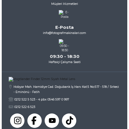
Müşteri Hizmetleri
Ürün resmi kalitesiz, bozuk veya görüntülenemiyor.
Ürün açıklamasında eksik bilgiler bulunuyor.
Ürün bilgilerinde hatalar bulunuyor.
E-Posta
Ürün fiyatı diğer sitelerden daha pahalı.
info@fotografmakinalari.com
Bu ürüne benzer farklı alternatifler olmalı.
09:30 - 18:30
Haftaiçi Çalışma Saati
Gönder
Hobyar Mah. Hamidiye Cad. Doğubank İş Hanı Kat:5 No:517 - 518 / Sirkeci
- Eminönü - Fatih
0212 522 5 523 - 4 pbx 0546 597 0 997
0212 522 6 523