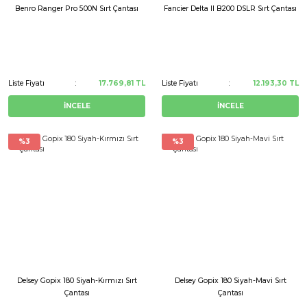
Benro Ranger Pro 500N Sırt Çantası
Fancier Delta II B200 DSLR Sırt Çantası
Liste Fiyatı
17.769,81 TL
Liste Fiyatı
12.193,30 TL
İNCELE
İNCELE
%3
%3
Delsey Gopix 180 Siyah-Kırmızı Sırt
Delsey Gopix 180 Siyah-Mavi Sırt
Çantası
Çantası