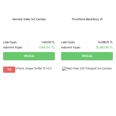
Kamera Video Sırt Çantası
ThinkTank BackStory 13
Liste Fiyatı
1.450,00 TL
Liste Fiyatı
14.298,75 TL
İndirimli Fiyatı
1.199,00 TL
İndirimli Fiyatı
13.583,81 TL
İNCELE
İNCELE
%5