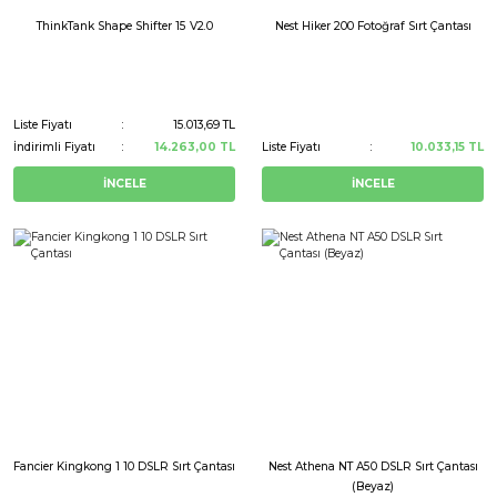
ThinkTank Shape Shifter 15 V2.0
Nest Hiker 200 Fotoğraf Sırt Çantası
Liste Fiyatı
15.013,69 TL
İndirimli Fiyatı
14.263,00 TL
Liste Fiyatı
10.033,15 TL
İNCELE
İNCELE
Fancier Kingkong 1 10 DSLR Sırt Çantası
Nest Athena NT A50 DSLR Sırt Çantası
(Beyaz)