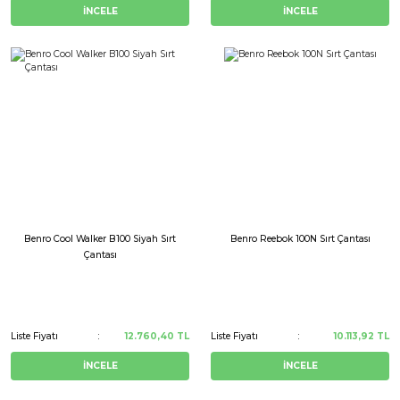
İNCELE
İNCELE
Benro Cool Walker B100 Siyah Sırt
Benro Reebok 100N Sırt Çantası
Çantası
Liste Fiyatı
12.760,40 TL
Liste Fiyatı
10.113,92 TL
İNCELE
İNCELE