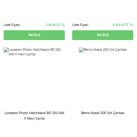
Liste Fiyatı
3.829,21 TL
Liste Fiyatı
4.604,77 TL
İNCELE
İNCELE
Lowepro Photo Hatchback BP 250 AW
Benro Koala 200 Sırt Çantası
II Mavi Çanta