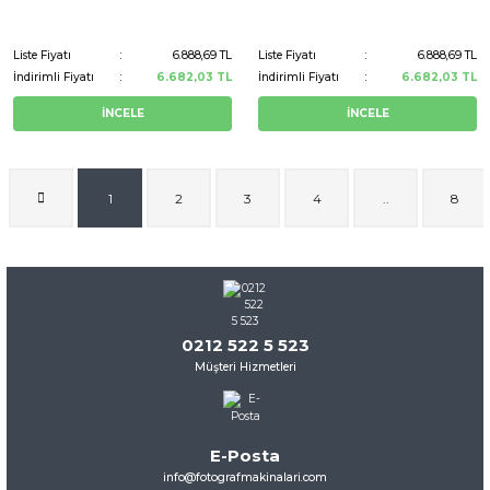
Liste Fiyatı
6.888,69 TL
Liste Fiyatı
6.888,69 TL
İndirimli Fiyatı
6.682,03 TL
İndirimli Fiyatı
6.682,03 TL
İNCELE
İNCELE
1
2
3
4
..
8
0212 522 5 523
Müşteri Hizmetleri
E-Posta
info@fotografmakinalari.com