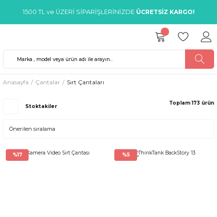
1500 TL ve ÜZERİ SİPARİŞLERİNİZDE
ÜCRETSİZ KARGO!
Anasayfa
Çantalar
Sırt Çantaları
Toplam 173 ürün
Stoktakiler
%17
%5