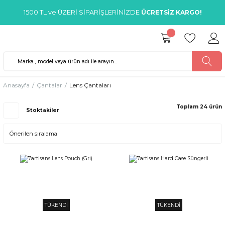
1500 TL ve ÜZERİ SİPARİŞLERİNİZDE
ÜCRETSİZ KARGO!
Anasayfa
Çantalar
Lens Çantaları
Toplam 24 ürün
Stoktakiler
TÜKENDİ
TÜKENDİ