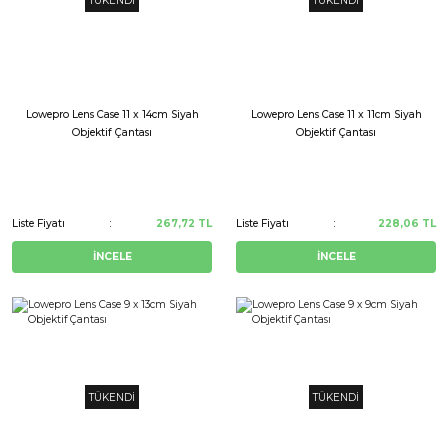
TÜKENDİ
TÜKENDİ
Lowepro Lens Case 11 x 14cm Siyah
Lowepro Lens Case 11 x 11cm Siyah
Objektif Çantası
Objektif Çantası
Liste Fiyatı
267,72 TL
Liste Fiyatı
228,06 TL
İNCELE
İNCELE
TÜKENDİ
TÜKENDİ