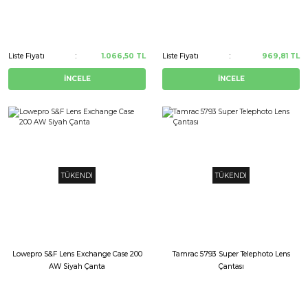
Liste Fiyatı
1.066,50 TL
Liste Fiyatı
969,81 TL
İNCELE
İNCELE
TÜKENDİ
TÜKENDİ
Lowepro S&F Lens Exchange Case 200
Tamrac 5793 Super Telephoto Lens
AW Siyah Çanta
Çantası