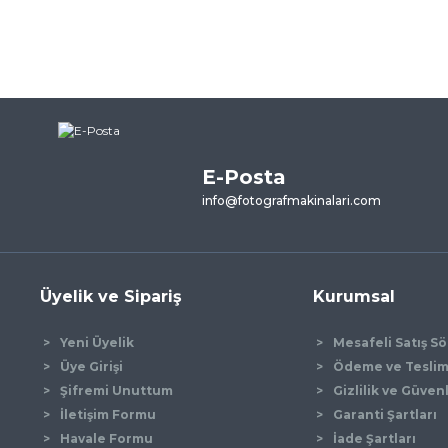
E-Posta
info@fotografmakinalari.com
Üyelik ve Sipariş
Kurumsal
Yeni Üyelik
Mesafeli Satış S
Üye Girişi
Ödeme ve Tesli
Şifremi Unuttum
Gizlilik ve Güven
İletişim Formu
Garanti Şartları
Havale Formu
İade Şartları