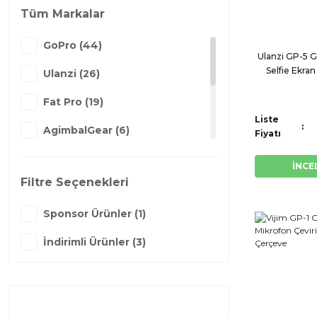
Tüm Markalar
GoPro (44)
Ulanzi GP-5 
Selfie Ekran 
Ulanzi (26)
Fat Pro (19)
Liste
AgimbalGear (6)
Fiyatı
Vijim (2)
İNCE
Filtre Seçenekleri
Viltrox (2)
Sponsor Ürünler (1)
OEM (1)
İndirimli Ürünler (3)
Sony (1)