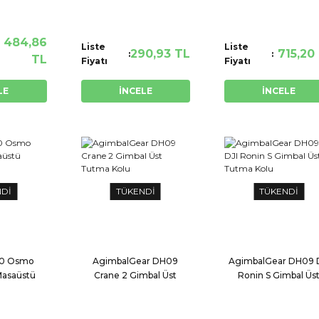
484,86
Liste
Liste
290,93 TL
715,20
TL
Fiyatı
Fiyatı
LE
İNCELE
İNCELE
NDİ
TÜKENDİ
TÜKENDİ
10 Osmo
AgimbalGear DH09
AgimbalGear DH09 
Masaüstü
Crane 2 Gimbal Üst
Ronin S Gimbal Üs
Grip
Tutma Kolu
Tutma Kolu