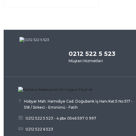
0212 522 5 523
Müşteri Hizmetleri
Hobyar Mah. Hamidiye Cad. Doğubank İş Hanı Kat:5 No:517 -
518 / Sirkeci - Eminönü - Fatih
0212 522 5 523 - 4 pbx 0546 597 0 997
0212 522 6 523