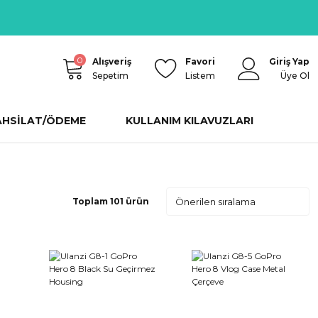
0
Alışveriş
Favori
Giriş Yap
Sepetim
Listem
Üye Ol
AHSİLAT/ÖDEME
KULLANIM KILAVUZLARI
Toplam 101 ürün