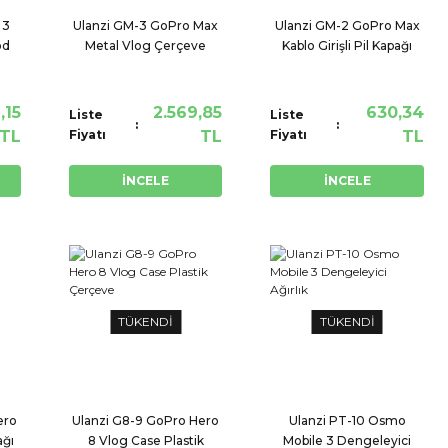
 3
Ulanzi GM-3 GoPro Max
Ulanzi GM-2 GoPro Max
od
Metal Vlog Çerçeve
Kablo Girişli Pil Kapağı
Frame
,15
2.569,85
630,34
Liste
Liste
TL
Fiyatı
TL
Fiyatı
TL
İNCELE
İNCELE
TÜKENDİ
TÜKENDİ
ero
Ulanzi G8-9 GoPro Hero
Ulanzi PT-10 Osmo
ağı
8 Vlog Case Plastik
Mobile 3 Dengeleyici