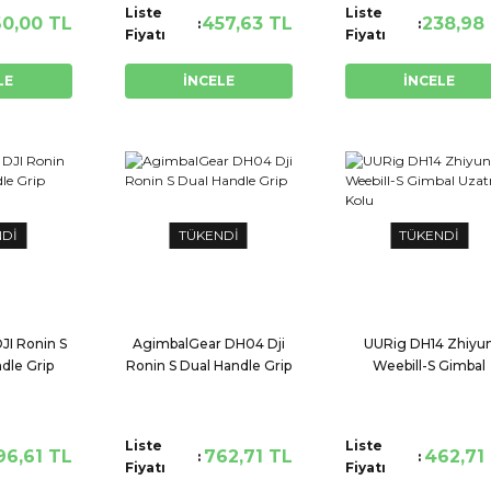
Liste
Liste
0,00 TL
457,63 TL
238,98
Fiyatı
Fiyatı
LE
İNCELE
İNCELE
NDİ
TÜKENDİ
TÜKENDİ
JI Ronin S
AgimbalGear DH04 Dji
UURig DH14 Zhiyu
dle Grip
Ronin S Dual Handle Grip
Weebill-S Gimbal
Uzatma Kolu
Liste
Liste
96,61 TL
762,71 TL
462,71
Fiyatı
Fiyatı