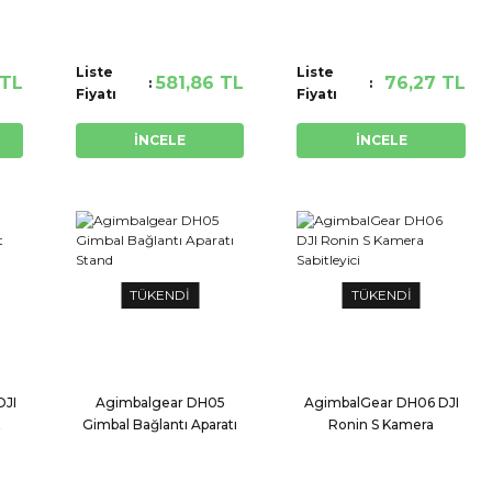
Çerçeve
Ağırlık
Liste
Liste
 TL
581,86 TL
76,27 TL
Fiyatı
Fiyatı
İNCELE
İNCELE
TÜKENDİ
TÜKENDİ
DJI
Agimbalgear DH05
AgimbalGear DH06 DJI
t
Gimbal Bağlantı Aparatı
Ronin S Kamera
Stand
Sabitleyici