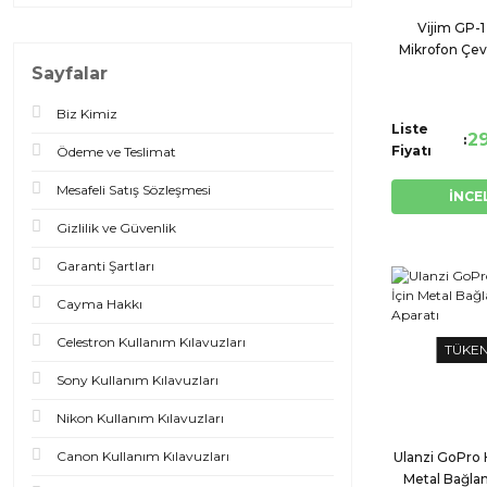
Vijim GP-
Mikrofon Çevi
Sayfalar
Çerçe
Biz Kimiz
Liste
2
Fiyatı
Ödeme ve Teslimat
Mesafeli Satış Sözleşmesi
İNCE
Gizlilik ve Güvenlik
Garanti Şartları
Cayma Hakkı
Celestron Kullanım Kılavuzları
TÜKE
Sony Kullanım Kılavuzları
Nikon Kullanım Kılavuzları
Canon Kullanım Kılavuzları
Ulanzi GoPro 
Metal Bağlan