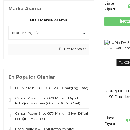
Liste
6
Marka Arama
Fiyatı
Hızlı Marka Arama
İNCE
Tüm Markalar
TÜKE
En Populer Olanlar
DJI Mic Mini 2 (2 TX + 1 RX + Charging Case)
UURig DH13 D
SC Dual Han
Canon PowerShot G7X Mark III Dijital
Fotoğraf Makinesi (Grafit - 30. Yıl Özel)
Canon PowerShot G7X Mark III Silver Dijital
Liste
Fotoğraf Makinesi
9
Fiyatı
Rode PodMic USB Mikrofon (White)