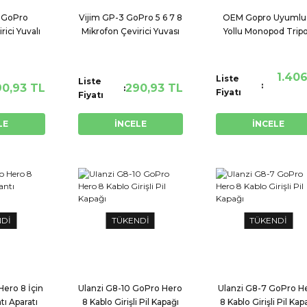
1 GoPro
Vijim GP-3 GoPro 5 6 7 8
OEM Gopro Uyumlu
rici Yuvalı
Mikrofon Çevirici Yuvası
Yollu Monopod Trip
ve
1.406
Liste
Liste
90,93 TL
290,93 TL
Fiyatı
Fiyatı
LE
İNCELE
İNCELE
NDİ
TÜKENDİ
TÜKENDİ
Hero 8 İçin
Ulanzi G8-10 GoPro Hero
Ulanzi G8-7 GoPro H
tı Aparatı
8 Kablo Girişli Pil Kapağı
8 Kablo Girişli Pil Kap