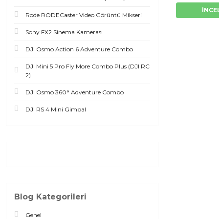
İNCE
Rode RODECaster Video Görüntü Mikseri
Sony FX2 Sinema Kamerası
DJI Osmo Action 6 Adventure Combo
DJI Mini 5 Pro Fly More Combo Plus (DJI RC
2)
DJI Osmo 360° Adventure Combo
DJI RS 4 Mini Gimbal
Blog Kategorileri
Genel