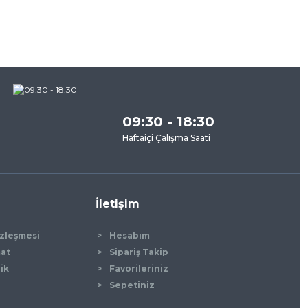
09:30 - 18:30
Haftaiçi Çalışma Saati
İletişim
özleşmesi
Hesabım
mat
Sipariş Takip
lik
Favorileriniz
Sepetiniz