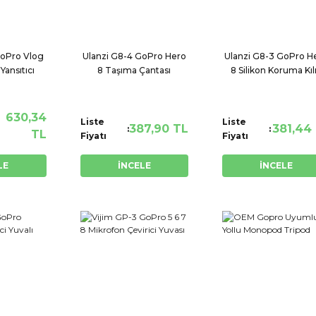
GoPro Vlog
Ulanzi G8-4 GoPro Hero
Ulanzi G8-3 GoPro H
Yansıtıcı
8 Taşıma Çantası
8 Silikon Koruma Kılı
630,34
Liste
Liste
387,90 TL
381,44
TL
Fiyatı
Fiyatı
LE
İNCELE
İNCELE