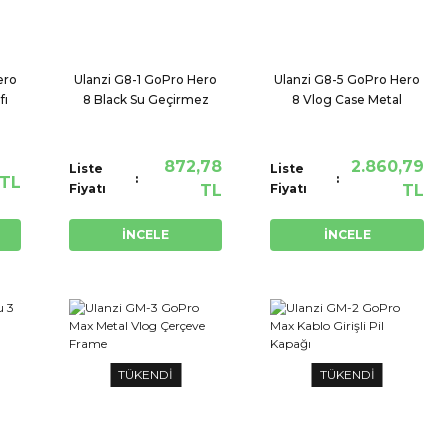
ero
Ulanzi G8-1 GoPro Hero
Ulanzi G8-5 GoPro Hero
fı
8 Black Su Geçirmez
8 Vlog Case Metal
Housing
Çerçeve
872,78
2.860,79
Liste
Liste
 TL
Fiyatı
TL
Fiyatı
TL
İNCELE
İNCELE
TÜKENDİ
TÜKENDİ