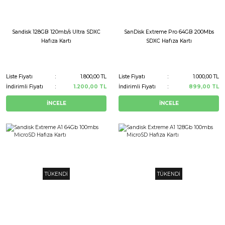
Sandisk 128GB 120mb/s Ultra SDXC
SanDisk Extreme Pro 64GB 200Mbs
Hafıza Kartı
SDXC Hafıza Kartı
Liste Fiyatı
1.800,00 TL
Liste Fiyatı
1.000,00 TL
İndirimli Fiyatı
1.200,00 TL
İndirimli Fiyatı
899,00 TL
İNCELE
İNCELE
TÜKENDİ
TÜKENDİ