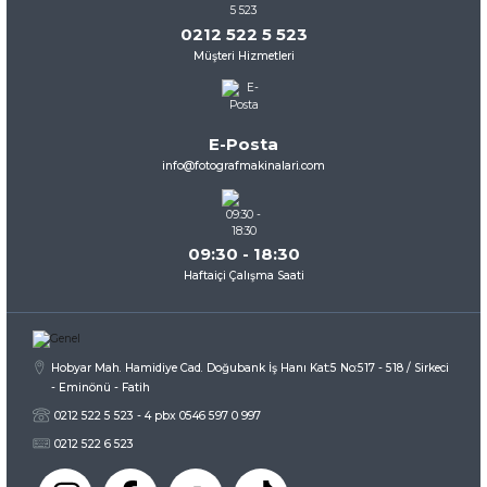
0212 522 5 523
Müşteri Hizmetleri
E-Posta
info@fotografmakinalari.com
09:30 - 18:30
Haftaiçi Çalışma Saati
Hobyar Mah. Hamidiye Cad. Doğubank İş Hanı Kat:5 No:517 - 518 / Sirkeci
- Eminönü - Fatih
0212 522 5 523 - 4 pbx 0546 597 0 997
0212 522 6 523