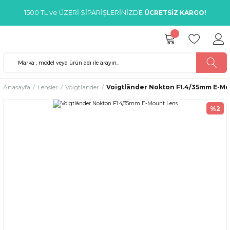
1500 TL ve ÜZERİ SİPARİŞLERİNİZDE
ÜCRETSİZ KARGO!
Anasayfa
Lensler
Voigtlander
Voigtländer Nokton F1.4/35mm E-M
%2