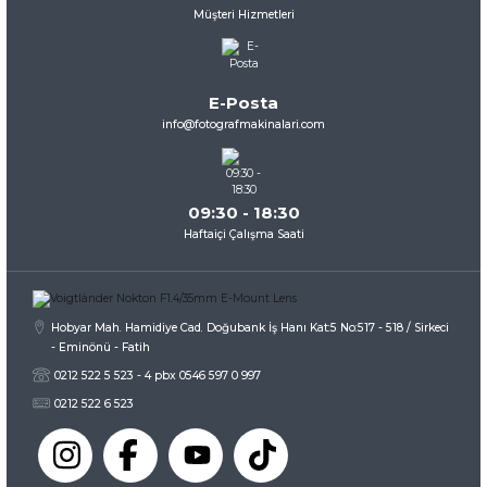
Müşteri Hizmetleri
Ürün resmi kalitesiz, bozuk veya görüntülenemiyor.
Ürün açıklamasında eksik bilgiler bulunuyor.
Ürün bilgilerinde hatalar bulunuyor.
E-Posta
Ürün fiyatı diğer sitelerden daha pahalı.
info@fotografmakinalari.com
Bu ürüne benzer farklı alternatifler olmalı.
09:30 - 18:30
Haftaiçi Çalışma Saati
Gönder
Hobyar Mah. Hamidiye Cad. Doğubank İş Hanı Kat:5 No:517 - 518 / Sirkeci
- Eminönü - Fatih
0212 522 5 523 - 4 pbx 0546 597 0 997
0212 522 6 523