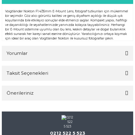
Voigtländer Nokton F1.4/35mm E-Mount Lens, fotoğraf tutkunları için mükemmel
bir seçimdir. Göz alıcı görüntü kalitesi ve geniş diyafram açıklığı ile düşük ışık
koşullarında bile etkileyici sonuçlar elde etmenizi sağlar. Kompakt yapısı, hafifliği
ve dayanıklılığı ile seyahatlerinizde yanınızda kolayca taşıyabilirsiniz. Herhangi
bir E-Mount sistemine uyumlu olan bu lens, keskin detaylar ve doğal bulanıklık
efekti sunarak her kareyi sanat eserine dönüştürür. Yaratıcılığınızı ortaya koymak
için ideal bir araç olan Voigtländer Nokton ile kusursuz fotoğraflar çekin.
Yorumlar
Taksit Seçenekleri
Bu ürüne ilk yorumu siz yapın!
Önerileriniz
Yorum Yaz
Bu ürünün fiyat bilgisi, resim, ürün açıklamalarında ve diğer
konularda yetersiz gördüğünüz noktaları öneri formunu
kullanarak tarafımıza iletebilirsiniz.
Görüş ve önerileriniz için teşekkür ederiz.
0212 522 5 523