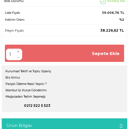
Stokta Var
Stok Durumu
Liste Fiyatı
39.006,76 TL
İndirim Oranı
%2
Peşin Fiyatı
38.226,62 TL
Sepete Ekle
Kurumsal Teklif ve Toplu Sipariş
Biz Kimiz
Parçalı Ödeme Nasıl Yapılır ?
İstanbul İçi Kurye Gönderimi
Mağazadan Teslim Seçeneği
0212 522 5 523
Ürün Bilgisi