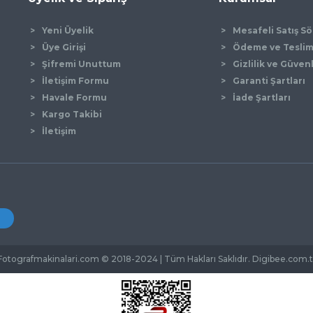
Yeni Üyelik
Mesafeli Satış S
Üye Girişi
Ödeme ve Tesli
Şifremi Unuttum
Gizlilik ve Güven
İletişim Formu
Garanti Şartları
Gönder
Havale Formu
İade Şartları
Kargo Takibi
İletişim
Fotografmakinalari.com © 2018-2024 | Tüm Hakları Saklıdır. Digibee.com.t