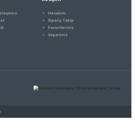
özleşmesi
Hesabım
mat
Sipariş Takip
lik
Favorileriniz
Sepetiniz
r