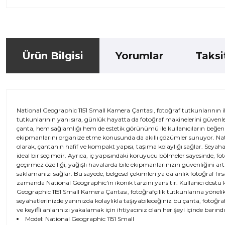
Ürün Bilgisi
Yorumlar
Taksi
National Geographic 1151 Small Kamera Çantası, fotoğraf tutkunlarının ih
tutkunlarının yanı sıra, günlük hayatta da fotoğraf makinelerini güvenl
çanta, hem sağlamlığı hem de estetik görünümü ile kullanıcıların beğenis
ekipmanlarını organize etme konusunda da akıllı çözümler sunuyor. Nati
olarak, çantanın hafif ve kompakt yapısı, taşıma kolaylığı sağlar. Seyaha
ideal bir seçimdir. Ayrıca, iç yapısındaki koruyucu bölmeler sayesinde, f
geçirmez özelliği, yağışlı havalarda bile ekipmanlarınızın güvenliğini art
saklamanızı sağlar. Bu sayede, belgesel çekimleri ya da anlık fotoğraf fırsa
zamanda National Geographic'in ikonik tarzını yansıtır. Kullanıcı dostu k
Geographic 1151 Small Kamera Çantası, fotoğrafçılık tutkunlarına yönel
seyahatlerinizde yanınızda kolaylıkla taşıyabileceğiniz bu çanta, fotoğra
ve keyifli anlarınızı yakalamak için ihtiyacınız olan her şeyi içinde barınd
Model: National Geographic 1151 Small