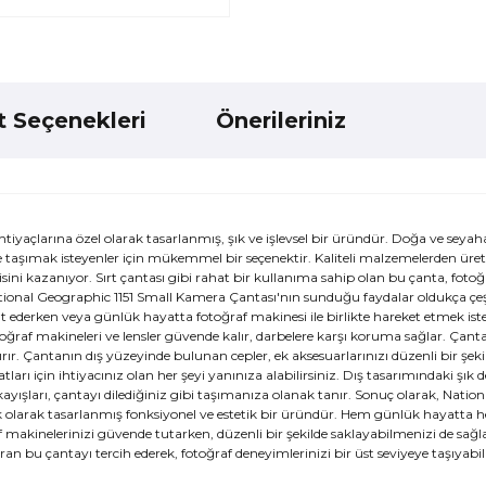
t Seçenekleri
Önerileriniz
tiyaçlarına özel olarak tasarlanmış, şık ve işlevsel bir üründür. Doğa ve seyah
e taşımak isteyenler için mükemmel bir seçenektir. Kaliteli malzemelerden üret
ini kazanıyor. Sırt çantası gibi rahat bir kullanıma sahip olan bu çanta, fotoğ
onal Geographic 1151 Small Kamera Çantası'nın sunduğu faydalar oldukça çeşitl
t ederken veya günlük hayatta fotoğraf makinesi ile birlikte hareket etmek iste
otoğraf makineleri ve lensler güvende kalır, darbelere karşı koruma sağlar. Çant
ırır. Çantanın dış yüzeyinde bulunan cepler, ek aksesuarlarınızı düzenli bir şeki
tları için ihtiyacınız olan her şeyi yanınıza alabilirsiniz. Dış tasarımındaki şık d
ayışları, çantayı dilediğiniz gibi taşımanıza olanak tanır. Sonuç olarak, Nation
ik olarak tasarlanmış fonksiyonel ve estetik bir üründür. Hem günlük hayatta 
f makinelerinizi güvende tutarken, düzenli bir şekilde saklayabilmenizi de sağla
ıran bu çantayı tercih ederek, fotoğraf deneyimlerinizi bir üst seviyeye taşıyabili