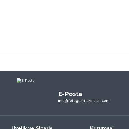
ularda yetersiz gördüğünüz noktaları öneri formunu kullanarak tarafımı
ne ilk yorumu siz yapın!
E-Posta
Yorum Yaz
info@fotografmakinalari.com
Üyelik ve Sipariş
Kurumsal