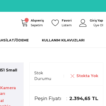
Alışveriş
Favori
Giriş Yap
Sepetim
Listem
Üye Ol
AHSİLAT/ÖDEME
KULLANIM KILAVUZLARI
151 Small
Stok
Stokta Yok
Durumu
 Kamera
arı
Peşin Fiyatı
2.394,65 TL
al