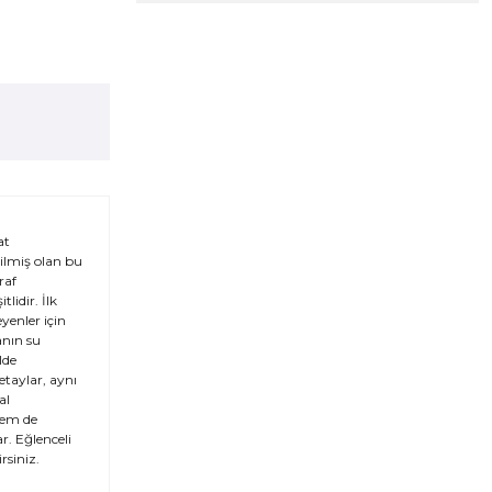
at
ilmiş olan bu
raf
idir. İlk
yenler için
anın su
lde
etaylar, aynı
al
hem de
r. Eğlenceli
rsiniz.