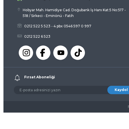
Hobyar Mah. Hamidiye Cad. Doğubank İş Hanı Kat:5 No:517 -
518 / Sirkeci - Eminönü - Fatih
0212 522 5 523 - 4 pbx 0546 597 0 997
0212 522 6 523
Fırsat Aboneliği
Kaydol