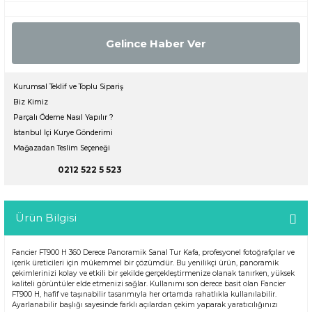
Gelince Haber Ver
Kurumsal Teklif ve Toplu Sipariş
Biz Kimiz
Parçalı Ödeme Nasıl Yapılır ?
İstanbul İçi Kurye Gönderimi
Mağazadan Teslim Seçeneği
0212 522 5 523
Ürün Bilgisi
Fancier FT900 H 360 Derece Panoramik Sanal Tur Kafa, profesyonel fotoğrafçılar ve
içerik üreticileri için mükemmel bir çözümdür. Bu yenilikçi ürün, panoramik
çekimlerinizi kolay ve etkili bir şekilde gerçekleştirmenize olanak tanırken, yüksek
kaliteli görüntüler elde etmenizi sağlar. Kullanımı son derece basit olan Fancier
FT900 H, hafif ve taşınabilir tasarımıyla her ortamda rahatlıkla kullanılabilir.
Ayarlanabilir başlığı sayesinde farklı açılardan çekim yaparak yaratıcılığınızı