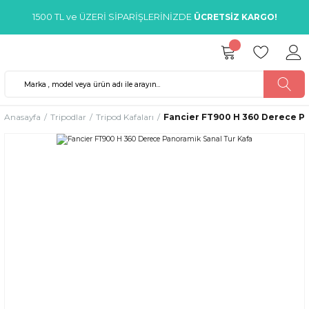
1500 TL ve ÜZERİ SİPARİŞLERİNİZDE
ÜCRETSİZ KARGO!
Anasayfa
Tripodlar
Tripod Kafaları
Fancier FT900 H 360 Derece Pa