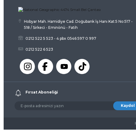
Bu ürüne benzer farklı alternatifler olmalı.
Hobyar Mah. Hamidiye Cad. Doğubank İş Hanı Kat:5 No:517 -
518 / Sirkeci - Eminönü - Fatih
0212 522 5 523 - 4 pbx 0546 597 0 997
0212 522 6 523
Fırsat Aboneliği
Kaydol