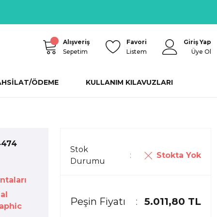
Alışveriş
Favori
Giriş Yap
Sepetim
Listem
Üye Ol
AHSİLAT/ÖDEME
KULLANIM KILAVUZLARI
4474
Stok
Stokta Yok
Durumu
ntaları
al
Peşin Fiyatı
5.011,80 TL
aphic