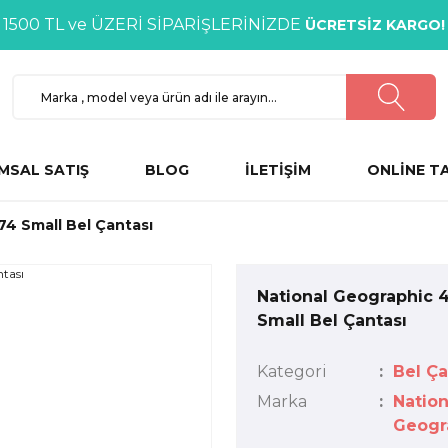
1500 TL ve ÜZERİ SİPARİŞLERİNİZDE
ÜCRETSİZ KARGO!
MSAL SATIŞ
BLOG
İLETİŞİM
ONLİNE T
74 Small Bel Çantası
National Geographic 
Small Bel Çantası
Kategori
Bel Ça
Marka
Nation
Geogr