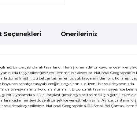
t Seçenekleri
Önerileriniz
lmez bir parçası olarak tasarlandı. Hem şık hem de fonksiyonel özellikleriyle 
 yanınızda taşıyabileceğiniz mükemmel bir aksesuar. National Geographic’in ka
arla donatılmıştır. Bu bel çantasının en büyük faydalarından biri, kullanışlı yapı
boyunca rahatça taşıyabileceğiniz eşyalarınızı düzenli bir şekilde yanınızda
larda bile eşyalarınızı koruma altına alır. Ergonomik tasarımı sayesinde belini
, günlük yaşamda sıklıkla karşılaştığımız eşyaları taşımak için gerekli tüm al
ara kadar her şeyi düzenli bir şekilde yerleştirebilirsiniz. Ayrıca, çantanın dı
lir şekilde saklayabilirsiniz. National Geographic 4474 Small Bel Çantası, hem f