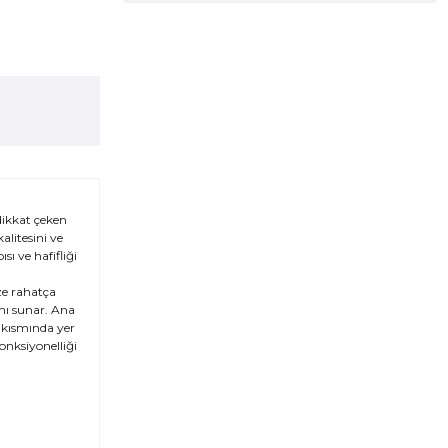
dikkat çeken
litesini ve
sı ve hafifliği
ze rahatça
anı sunar. Ana
ş kısmında yer
onksiyonelliği