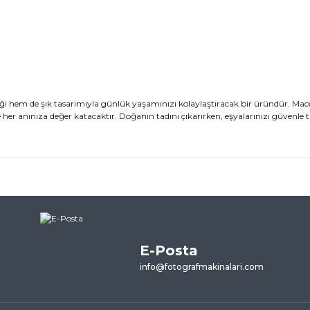
ği hem de şık tasarımıyla günlük yaşamınızı kolaylaştıracak bir üründür. Mac
iyle her anınıza değer katacaktır. Doğanın tadını çıkarırken, eşyalarınızı güvenle
ularda yetersiz gördüğünüz noktaları öneri formunu kullanarak tarafımı
ne ilk yorumu siz yapın!
E-Posta
Yorum Yaz
info@fotografmakinalari.com