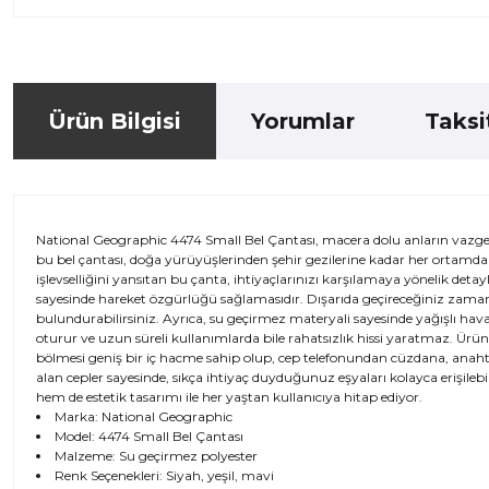
Ürün Bilgisi
Yorumlar
Taksi
National Geographic 4474 Small Bel Çantası, macera dolu anların vazgeçi
bu bel çantası, doğa yürüyüşlerinden şehir gezilerine kadar her ortamda
işlevselliğini yansıtan bu çanta, ihtiyaçlarınızı karşılamaya yönelik detayl
sayesinde hareket özgürlüğü sağlamasıdır. Dışarıda geçireceğiniz zaman 
bulundurabilirsiniz. Ayrıca, su geçirmez materyali sayesinde yağışlı hava
oturur ve uzun süreli kullanımlarda bile rahatsızlık hissi yaratmaz. Ürün
bölmesi geniş bir iç hacme sahip olup, cep telefonundan cüzdana, anahtarl
alan cepler sayesinde, sıkça ihtiyaç duyduğunuz eşyaları kolayca erişilebi
hem de estetik tasarımı ile her yaştan kullanıcıya hitap ediyor.
Marka: National Geographic
Model: 4474 Small Bel Çantası
Malzeme: Su geçirmez polyester
Renk Seçenekleri: Siyah, yeşil, mavi