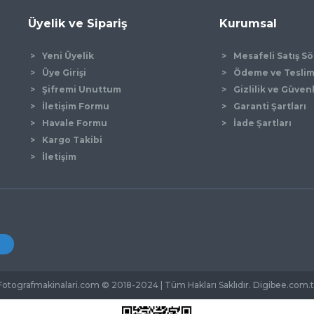
Üyelik ve Sipariş
Kurumsal
Yeni Üyelik
Mesafeli Satış S
Üye Girişi
Ödeme ve Tesli
Şifremi Unuttum
Gizlilik ve Güven
İletişim Formu
Garanti Şartları
Gönder
Havale Formu
İade Şartları
Kargo Takibi
İletişim
Fotografmakinalari.com © 2018-2024 | Tüm Hakları Saklıdır. Digibee.com.t