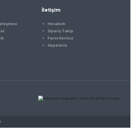
İletişim
özleşmesi
Hesabım
mat
Sipariş Takip
lik
Favorileriniz
Sepetiniz
r