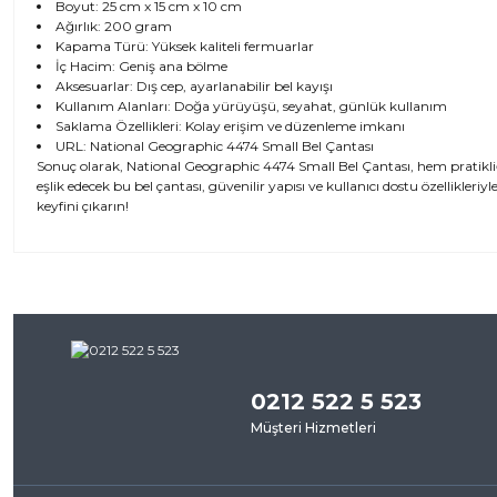
Boyut: 25 cm x 15 cm x 10 cm
Ağırlık: 200 gram
Kapama Türü: Yüksek kaliteli fermuarlar
İç Hacim: Geniş ana bölme
Aksesuarlar: Dış cep, ayarlanabilir bel kayışı
Kullanım Alanları: Doğa yürüyüşü, seyahat, günlük kullanım
Saklama Özellikleri: Kolay erişim ve düzenleme imkanı
URL:
National Geographic 4474 Small Bel Çantası
Sonuç olarak, National Geographic 4474 Small Bel Çantası, hem pratikli
eşlik edecek bu bel çantası, güvenilir yapısı ve kullanıcı dostu özellikler
keyfini çıkarın!
Bu ürünün fiyat bilgisi, resim, ürün açıklamalarında ve diğer kon
iletebilirsiniz.
Bu ürü
Görüş ve önerileriniz için teşekkür ederiz.
0212 522 5 523
Ürün resmi kalitesiz, bozuk veya görüntülenemiyor.
Müşteri Hizmetleri
Ürün açıklamasında eksik bilgiler bulunuyor.
Ürün bilgilerinde hatalar bulunuyor.
Ürün fiyatı diğer sitelerden daha pahalı.