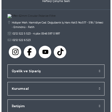
Haftaiçi Çalışma Saati
Gönder
Hobyar Mah. Hamidiye Cad. Doğubank İş Hanı Kat:5 No:517 - 518 / Sirkeci
- Eminönü - Fatih
0212 522 5 523 - 4 pbx 0546 597 0 997
0212 522 6 523
Üyelik ve Sipariş
Kurumsal
İletişim