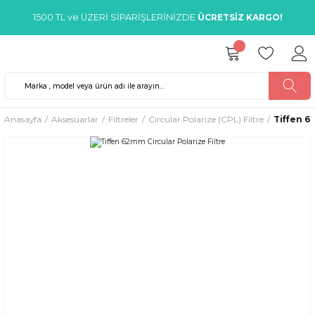
1500 TL ve ÜZERİ SİPARİŞLERİNİZDE
ÜCRETSİZ KARGO!
Anasayfa
Aksesuarlar
Filtreler
Circular Polarize (CPL) Filtre
Tiffen 6