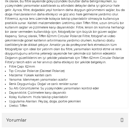
İlk olarak, bu filtre sayesinde gökyüzündeki bulutlar daha belirginleşirken, su
yüzeyindeki yansımalar azaltılarak su altındaki detaylar daha iyi görünür hale
gelir. Ayrıca, filtre, doğadaki yeşil tonların daha doygun görünmesini sağlar; bu da
doğa manzaralarının daha etkileyici ve göz alıcı hale gelmesine yardımcı olur.
Filtremiz, ayrıca lens üzerinde kolayca takılıp çıkarılabilir olmasıyla kullanıcıya
pratiklik sunar. Kaliteli malzemelerden üretilmiş olan Tiffen filtre, uzun ömürlü bir
kullanım sağlar ve çizilmelere karşı dayanıklıdır. Filtre, lensin ön kısmına herhangi
bir zarar vermeden kullanıldığı için, fotoğrafçılar için büyük bir güven sağlar.
Kapanış: Sonuç olarak, Tiffen 62mm Circular Polarize Filtre, fotoğraf ve video
çekimlerinde görsel kalitenin artırılmasına yardımcı olurken, kullanıcı dostu
özellikleriyle de dikkat çekiyor. Amatör ya da profesyonel fark etmeksizin tüm
fotoğrafçılar için ideal bir yatırım olan bu filtre, yansımaları kontrol etme ve renk
doygunluğunu artırma yeteneği sayesinde her çekimde sizi tatmin edecektir.
Doğanın güzelliklerini en iyi şekilde yakalamak için Tiffen 62mm Circular Polarize
Filtre'yi tercih edin ve her anınızı daha etkileyici bir şekilde belgeleyin.
Filtre Çapı: 62mm
Tip: Circular Polarize (Dairesel Polarize)
Malzeme: Yüksek kaliteli cam
Yansıma: İstenmeyen yansımaları azaltır
Renk Doygunluğu: Doğal ve canlı renkler sunar
Su Altı Görüntüleme: Su yüzeyindeki yansımaları kontrol eder
Dayanıklılık: Çizilmelere karşı dayanıklı
Kolay Kullanım: Hızla takılıp çıkarılabilir
Uygulama Alanları: Peyzaj, doğa, portre çekimleri
Üretici: Tiffen
Yorumlar