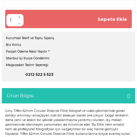
Sepete Ekle
Kurumsal Teklif ve Toplu Sipariş
Biz Kimiz
Parçalı Ödeme Nasıl Yapılır ?
İstanbul İçi Kurye Gönderimi
Mağazadan Teslim Seçeneği
0212 522 5 523
Ürün Bilgisi
Giriş: Tiffen 62mm Circular Polarize Filtre, fotoğraf ve video çekimlerinde görsel
kaliteyi artırmayı amaçlayan özel bir aksesuar olarak öne çıkıyor. Doğal renklerin
daha canlı ve keskin bir şekilde yakalanmasına yardımcı olurken, dış mekan
çekimlerinde istenmeyen yansımaları da minimize eder. Bu filtre, hem amatör
hem de profesyonel fotoğrafçılar için vazgeçilmez bir araç haline gelmiştir.
Faydalar: Tiffen 62mm Circular Polarize Filtre, kullanıcılarına birçok avantaj sunar.