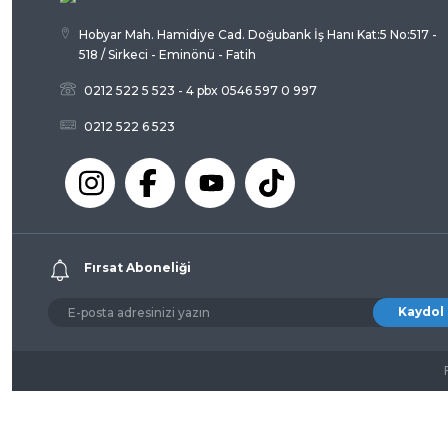
Hobyar Mah. Hamidiye Cad. Doğubank İş Hanı Kat:5 No:517 -
518 / Sirkeci - Eminönü - Fatih
0212 522 5 523 - 4 pbx 0546 597 0 997
0212 522 6 523
Fırsat Aboneliği
Kaydol