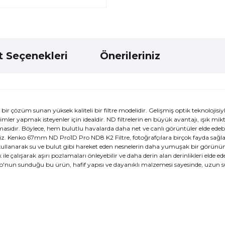
t Seçenekleri
Önerileriniz
çözüm sunan yüksek kaliteli bir filtre modelidir. Gelişmiş optik teknolojisiyl
ekimler yapmak isteyenler için idealdir. ND filtrelerin en büyük avantajı, ışık mik
asıdır. Böylece, hem bulutlu havalarda daha net ve canlı görüntüler elde edebi
irsiniz. Kenko 67mm ND Pro1D Pro ND8 K2 Filtre, fotoğrafçılara birçok fayda sağ
ri kullanarak su ve bulut gibi hareket eden nesnelerin daha yumuşak bir görün
çalışarak aşırı pozlamaları önleyebilir ve daha derin alan derinlikleri elde edeb
ko'nun sunduğu bu ürün, hafif yapısı ve dayanıklı malzemesi sayesinde, uzun sü