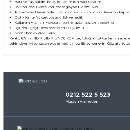
Hafif ve Taşınabilir: Kolay kullanım için hafif tasarım
UV Koruma: Ekstra koruma sağlayan UV özellikleri
Toz ve Suya Dayanıklılık: Uzun ömürlü kullanım için dayanıklı kapl
Optik Kalite: Yüksek çözünürlük ve netlik
Kullanım Alanları: Manzara, portre, uzun pozlama çekimleri
Uyumlu: Çeşitli lens markaları ile uyumlu
Model: Kenko Pro1D Pro
Kenko 67mm ND Pro1D Pro ND8 K2 Filtre, fotoğraf tutkunlarının araç set
çekimde en iyi sonuçları elde etmek için bu filtreyi deneyin. Göz alıcı fotoğ
Bu ürünün fiyat bilgisi, resim, ürün açıklamalarında ve diğer kon
iletebilirsiniz.
Bu ürü
Görüş ve önerileriniz için teşekkür ederiz.
0212 522 5 523
Ürün resmi kalitesiz, bozuk veya görüntülenemiyor.
Müşteri Hizmetleri
Ürün açıklamasında eksik bilgiler bulunuyor.
Ürün bilgilerinde hatalar bulunuyor.
Ürün fiyatı diğer sitelerden daha pahalı.
Bu ürüne benzer farklı alternatifler olmalı.