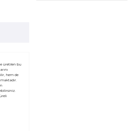
e üretilen bu
tarını
lir, hem de
lamaktadır.
üm
ilirsiniz.
reli