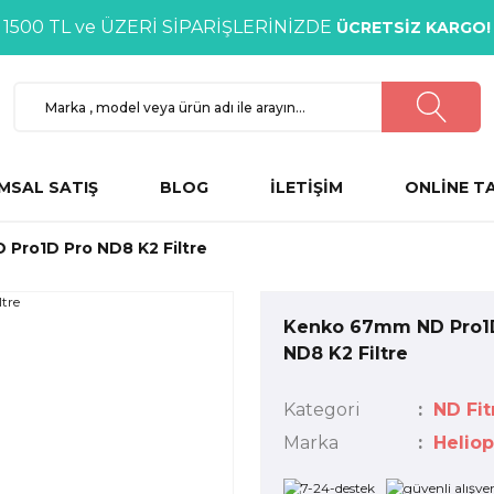
1500 TL ve ÜZERİ SİPARİŞLERİNİZDE
ÜCRETSİZ KARGO!
MSAL SATIŞ
BLOG
İLETİŞİM
ONLİNE T
Pro1D Pro ND8 K2 Filtre
Kenko 67mm ND Pro1
ND8 K2 Filtre
Kategori
ND Fit
Marka
Helio