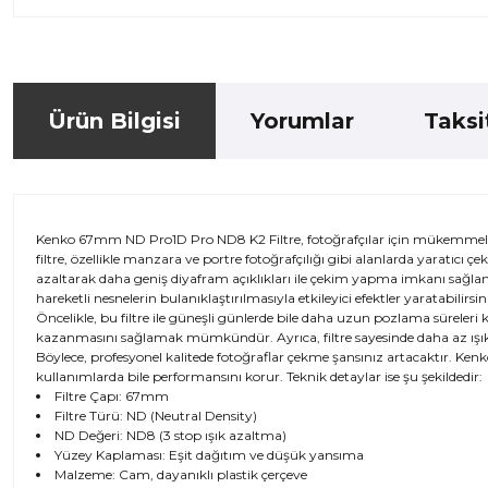
Ürün Bilgisi
Yorumlar
Taksi
Kenko 67mm ND Pro1D Pro ND8 K2 Filtre, fotoğrafçılar için mükemmel bir 
filtre, özellikle manzara ve portre fotoğrafçılığı gibi alanlarda yaratıcı ç
azaltarak daha geniş diyafram açıklıkları ile çekim yapma imkanı sağlam
hareketli nesnelerin bulanıklaştırılmasıyla etkileyici efektler yaratabil
Öncelikle, bu filtre ile güneşli günlerde bile daha uzun pozlama sürele
kazanmasını sağlamak mümkündür. Ayrıca, filtre sayesinde daha az ışık ile 
Böylece, profesyonel kalitede fotoğraflar çekme şansınız artacaktır. Ken
kullanımlarda bile performansını korur. Teknik detaylar ise şu şekildedir:
Filtre Çapı: 67mm
Filtre Türü: ND (Neutral Density)
ND Değeri: ND8 (3 stop ışık azaltma)
Yüzey Kaplaması: Eşit dağıtım ve düşük yansıma
Malzeme: Cam, dayanıklı plastik çerçeve