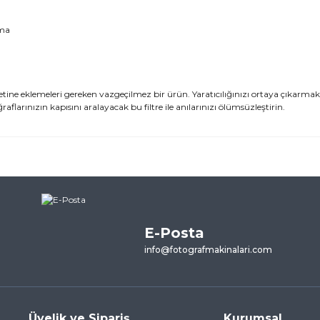
ama
ine eklemeleri gereken vazgeçilmez bir ürün. Yaratıcılığınızı ortaya çıkarmak
raflarınızın kapısını aralayacak bu filtre ile anılarınızı ölümsüzleştirin.
ularda yetersiz gördüğünüz noktaları öneri formunu kullanarak tarafımı
ne ilk yorumu siz yapın!
E-Posta
Yorum Yaz
info@fotografmakinalari.com
Üyelik ve Sipariş
Kurumsal