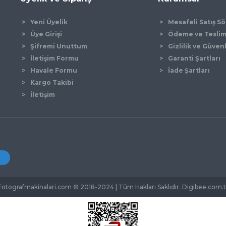
Yeni Üyelik
Mesafeli Satış S
Üye Girişi
Ödeme ve Tesli
Şifremi Unuttum
Gizlilik ve Güven
İletişim Formu
Garanti Şartları
Gönder
Havale Formu
İade Şartları
Kargo Takibi
İletişim
Fotografmakinalari.com © 2018-2024 | Tüm Hakları Saklıdır. Digibee.com.t