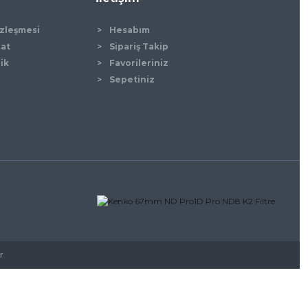
özleşmesi
Hesabım
mat
Sipariş Takip
lik
Favorileriniz
Sepetiniz
r