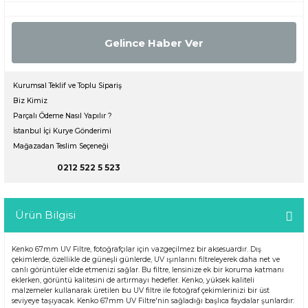
Gelince Haber Ver
Kurumsal Teklif ve Toplu Sipariş
Biz Kimiz
Parçalı Ödeme Nasıl Yapılır ?
İstanbul İçi Kurye Gönderimi
Mağazadan Teslim Seçeneği
0212 522 5 523
Ürün Bilgisi
Kenko 67mm UV Filtre, fotoğrafçılar için vazgeçilmez bir aksesuardır. Dış
çekimlerde, özellikle de güneşli günlerde, UV ışınlarını filtreleyerek daha net ve
canlı görüntüler elde etmenizi sağlar. Bu filtre, lensinize ek bir koruma katmanı
eklerken, görüntü kalitesini de artırmayı hedefler. Kenko, yüksek kaliteli
malzemeler kullanarak üretilen bu UV filtre ile fotoğraf çekimlerinizi bir üst
seviyeye taşıyacak. Kenko 67mm UV Filtre'nin sağladığı başlıca faydalar şunlardır: