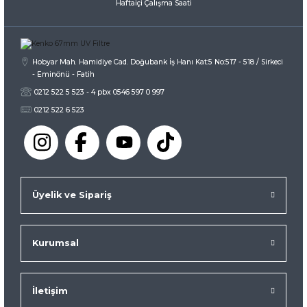
Haftaiçi Çalışma Saati
Gönder
Hobyar Mah. Hamidiye Cad. Doğubank İş Hanı Kat:5 No:517 - 518 / Sirkeci
- Eminönü - Fatih
0212 522 5 523 - 4 pbx 0546 597 0 997
0212 522 6 523
Üyelik ve Sipariş
Kurumsal
İletişim