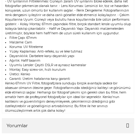
- UV Işınlarının Filtrelenmesi: Güneşin zararlı UV ışınlarını bloke ederek, daha net
fotoğraflar çekmenize olanak tanır. - Lens Koruması: Lensinizi kir, toz ve hasardan
koruyarak, uzun ömürlü bir kullanım sağlar. - Renk Dengeleme: Fotoğraflarınızın
renk dengesini iyileştirir ve daha canlı görseller elde etmenizi kolaylaştırır. - Çekim
Koşullarına Uyum: Güneşli veya bulutlu hava koşullarında bile üstün performans
gösterir. - Kolay Montaj: 67mm çapındaki filtre, birçok standart lensle uyumlu olup
kolayca takılıp çıkarılabilir. - Hafif ve Dayanıklı Yapı: Dayanıklı malzemelerden
üretilmiştir, böylece hem hafif hem de uzun süreli kullanım için uygundur.
Filtre Çapı: 67mm
Malzeme: Cam
Koruma: UV filtreleme
Yüzey Kaplaması: Anti-refleks, su ve leke tutmaz
Dayanıklılık: Darbelere karşı dayanıklı yapı
Ağırlık: Hafif tasarım
Uyumlu Lensler: Çeşitli DSLR ve aynasız kameralar
Montaj: Easy screw-on, hızlı kurulum
Üretici: Kenko
Garanti: Üretim hatalarına karşı garanti
Kenko 67mm UV Filtre, fotoğrafçılara sunduğu birçok avantajla sadece bir
aksesuar olmanın ötesine geçer. Fotoğraflarınızda istediğiniz kaliteyi ve görünümü
elde etmenizi sağlar. Herhangi bir fotoğraf çekimi için gerekli olan bu filtre, hem
amatör hem de profesyonel fotoğrafçılar için ideal bir seçenektir. Kenko'nun
kalitesini ve güvenilirliğini deneyimleyerek, çekimlerinizi dilediğiniz gibi
özelleştirebilir ve görselliğinizi artırabilirsiniz. Bu filtre ile her anınızı
ölümsüzleştirmek artık çok daha kolay!
Yorumlar