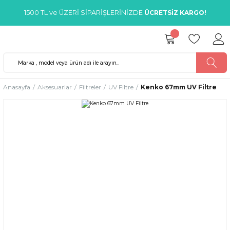
1500 TL ve ÜZERİ SİPARİŞLERİNİZDE
ÜCRETSİZ KARGO!
Anasayfa
Aksesuarlar
Filtreler
UV Filtre
Kenko 67mm UV Filtre