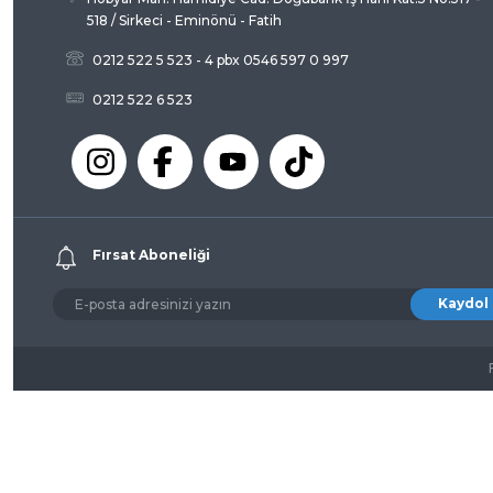
518 / Sirkeci - Eminönü - Fatih
0212 522 5 523 - 4 pbx 0546 597 0 997
0212 522 6 523
Fırsat Aboneliği
Kaydol