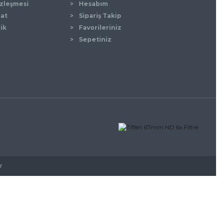
özleşmesi
Hesabım
mat
Sipariş Takip
lik
Favorileriniz
Sepetiniz
r