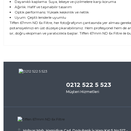
Dayanıklı kaplama: Suya, lekeye ve çizilmelere karşı koruma
Ağırlık: Hafif ve taşınabilir tasarım
Optik performans: Yüksek keskinlik ve netlik
Uyum: Çeşitli lenslerle uyumlu
Tiffen 67mm ND 6x Filtre, her fotoğrafçının çantasında yer alması gereke
potansiyelinizi en üst düzeye çıkarabilirsiniz. Hem profesyonel hem de 
sır, doğru ekipman ve yaratıcılıkla başlar. Tiffen 67mm ND 6x Filtre ile b
Bu ürünün fiyat bilgisi, resim, ürün açıklamalarında ve diğer kon
iletebilirsiniz.
Bu ürü
Görüş ve önerileriniz için teşekkür ederiz.
0212 522 5 523
Ürün resmi kalitesiz, bozuk veya görüntülenemiyor.
Müşteri Hizmetleri
Ürün açıklamasında eksik bilgiler bulunuyor.
Ürün bilgilerinde hatalar bulunuyor.
Ürün fiyatı diğer sitelerden daha pahalı.
Bu ürüne benzer farklı alternatifler olmalı.
Hobyar Mah. Hamidiye Cad. Doğubank İş Hanı Kat:5 No:517 -