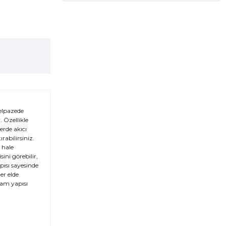
yelpazede
. Özellikle
erde akıcı
rabilirsiniz.
 hale
ini görebilir,
apısı sayesinde
er elde
 cam yapısı