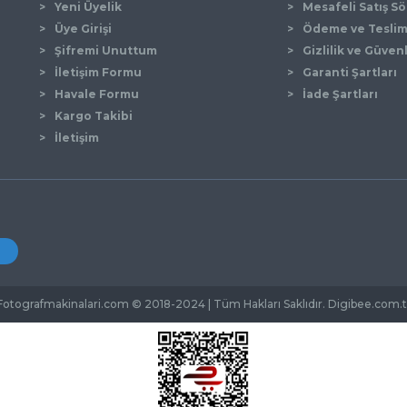
Yeni Üyelik
Mesafeli Satış S
Üye Girişi
Ödeme ve Tesli
Şifremi Unuttum
Gizlilik ve Güven
İletişim Formu
Garanti Şartları
Gönder
Havale Formu
İade Şartları
Kargo Takibi
İletişim
Fotografmakinalari.com © 2018-2024 | Tüm Hakları Saklıdır. Digibee.com.t