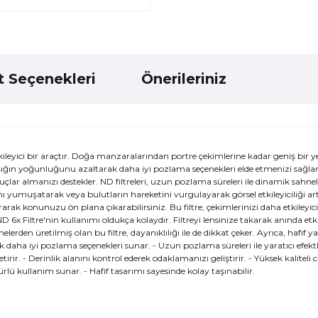
t Seçenekleri
Önerileriniz
tkileyici bir araçtır. Doğa manzaralarından portre çekimlerine kadar geniş bir 
, ışığın yoğunluğunu azaltarak daha iyi pozlama seçenekleri elde etmenizi sağlar
çlar almanızı destekler. ND filtreleri, uzun pozlama süreleri ile dinamik sahnel
nı yumuşatarak veya bulutların hareketini vurgulayarak görsel etkileyiciliği artı
arak konunuzu ön plana çıkarabilirsiniz. Bu filtre, çekimlerinizi daha etkileyici
6x Filtre'nin kullanımı oldukça kolaydır. Filtreyi lensinize takarak anında etkis
lerden üretilmiş olan bu filtre, dayanıklılığı ile de dikkat çeker. Ayrıca, hafif y
 daha iyi pozlama seçenekleri sunar. - Uzun pozlama süreleri ile yaratıcı efektl
tirir. - Derinlik alanını kontrol ederek odaklamanızı geliştirir. - Yüksek kaliteli
rlü kullanım sunar. - Hafif tasarımı sayesinde kolay taşınabilir.