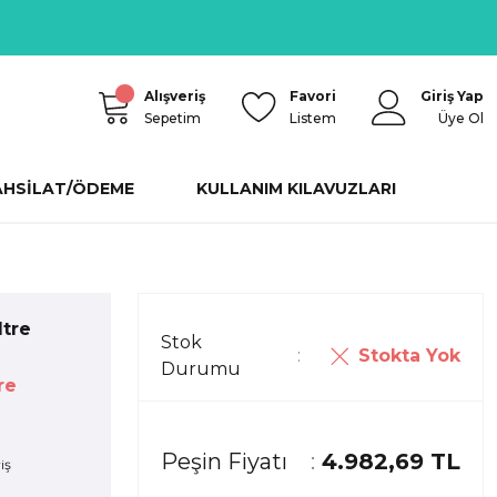
Alışveriş
Favori
Giriş Yap
Sepetim
Listem
Üye Ol
AHSİLAT/ÖDEME
KULLANIM KILAVUZLARI
ltre
Stok
Stokta Yok
Durumu
re
Peşin Fiyatı
4.982,69 TL