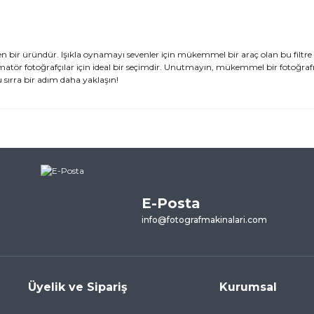
n bir üründür. Işıkla oynamayı sevenler için mükemmel bir araç olan bu filtre i
amatör fotoğrafçılar için ideal bir seçimdir. Unutmayın, mükemmel bir fotoğraf
u sırra bir adım daha yaklaşın!
ularda yetersiz gördüğünüz noktaları öneri formunu kullanarak tarafımı
ne ilk yorumu siz yapın!
E-Posta
Yorum Yaz
info@fotografmakinalari.com
Üyelik ve Sipariş
Kurumsal