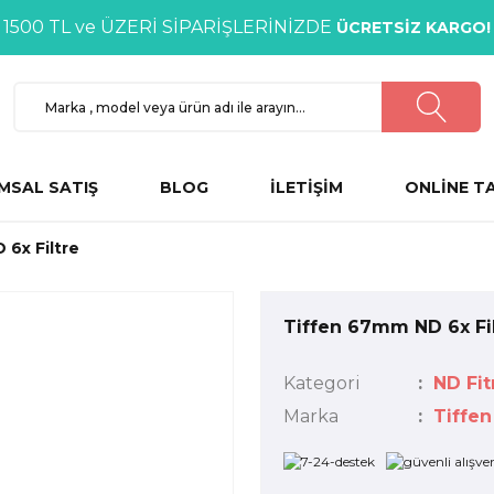
1500 TL ve ÜZERİ SİPARİŞLERİNİZDE
ÜCRETSİZ KARGO!
MSAL SATIŞ
BLOG
İLETİŞİM
ONLİNE T
6x Filtre
Tiffen 67mm ND 6x Fi
Kategori
ND Fit
Marka
Tiffen