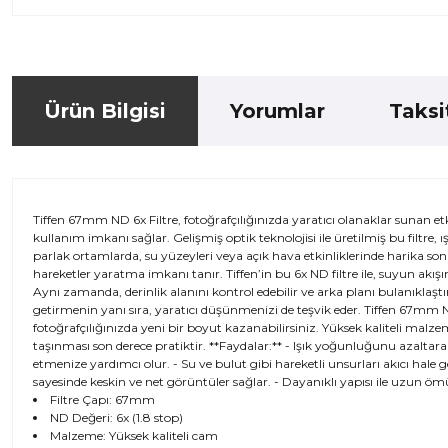
Ürün Bilgisi
Yorumlar
Taksi
Tiffen 67mm ND 6x Filtre, fotoğrafçılığınızda yaratıcı olanaklar sunan e
kullanım imkanı sağlar. Gelişmiş optik teknolojisi ile üretilmiş bu filtre
parlak ortamlarda, su yüzeyleri veya açık hava etkinliklerinde harika sonu
hareketler yaratma imkanı tanır. Tiffen’in bu 6x ND filtre ile, suyun akışı
Aynı zamanda, derinlik alanını kontrol edebilir ve arka planı bulanıklaştır
getirmenin yanı sıra, yaratıcı düşünmenizi de teşvik eder. Tiffen 67mm ND 
fotoğrafçılığınızda yeni bir boyut kazanabilirsiniz. Yüksek kaliteli malzeme
taşınması son derece pratiktir. **Faydalar:** - Işık yoğunluğunu azaltarak
etmenize yardımcı olur. - Su ve bulut gibi hareketli unsurları akıcı hale ge
sayesinde keskin ve net görüntüler sağlar. - Dayanıklı yapısı ile uzun ömü
Filtre Çapı: 67mm
ND Değeri: 6x (1.8 stop)
Malzeme: Yüksek kaliteli cam