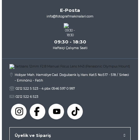
Ürün bilgilerinde hatalar bulunuyor.
E-Posta
Ürün fiyatı diğer sitelerden daha pahalı.
info@fotografmakinalari.com
Bu ürüne benzer farklı alternatifler olmalı.
09:30 - 18:30
Haftaiçi Çalışma Saati
Gönder
Hobyar Mah. Hamidiye Cad. Doğubank İş Hanı Kat:5 No:517 - 518 / Sirkeci
- Eminönü - Fatih
0212 522 5 523 - 4 pbx 0546 597 0 997
0212 522 6 523
Üyelik ve Sipariş