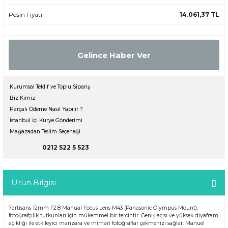
Peşin Fiyatı
14.061,37 TL
Gelince Haber Ver
Kurumsal Teklif ve Toplu Sipariş
Biz Kimiz
Parçalı Ödeme Nasıl Yapılır ?
İstanbul İçi Kurye Gönderimi
Mağazadan Teslim Seçeneği
0212 522 5 523
Ürün Bilgisi
7artisans 12mm F2.8 Manual Focus Lens M43 (Panasonic Olympus Mount),
fotoğrafçılık tutkunları için mükemmel bir tercihtir. Geniş açısı ve yüksek diyafram
açıklığı ile etkileyici manzara ve mimari fotoğraflar çekmenizi sağlar. Manuel