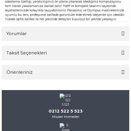
odaklama özelliği, yaratıcılığınızı ön plana çıkararak istediğiniz kompozisyonu
tam olarak yakalamanıza olanak tanır. Hafif ve kompakt tasarımı sayesinde
seyahatlerinizde kolaylıkla taşıyabilirsiniz. Panasonic ve Olympus makinelerinizle
uyumlu bu lens, profesyonel kalitede görüntüler elde etmek isteyenler için idealdir.
Yüksek optik kalitesi ile her çekimde detayları kusursuz bir şekilde yakalayın.
Yorumlar
Taksit Seçenekleri
Bu ürüne ilk yorumu siz yapın!
Önerileriniz
Yorum Yaz
Bu ürünün fiyat bilgisi, resim, ürün açıklamalarında ve diğer
konularda yetersiz gördüğünüz noktaları öneri formunu
kullanarak tarafımıza iletebilirsiniz.
Görüş ve önerileriniz için teşekkür ederiz.
0212 522 5 523
Müşteri Hizmetleri
Ürün resmi kalitesiz, bozuk veya görüntülenemiyor.
Ürün açıklamasında eksik bilgiler bulunuyor.