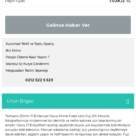
Peşin Fiyatı
7.028,12 TL
Gelince Haber Ver
Kurumsal Teklif ve Toplu Sipariş
Biz Kimiz
Parçalı Ödeme Nasıl Yapılır ?
İstanbul İçi Kurye Gönderimi
Mağazadan Teslim Seçeneği
0212 522 5 523
Ürün Bilgisi
7artisans 25mm F1.8 Manual Focus Prime Fixed Lens Fuji (FX-Mount),
fotoğraflarınıza mükemmel bir derinlik ve netlik katmak için tasarlanmış bir
lensdir. Geniş F1.8 diyafram açıklığı sayesinde düşük ışık koşullarında bile etkileyici
sonuçlar elde edersiniz. Manuel odaklama özelliği, sizi yaratıcılığınızı keşfetmeye
davet ederken, sağlam yapısı ve hafif tasarımı ile taşıması son derece kolaydır. Fuji