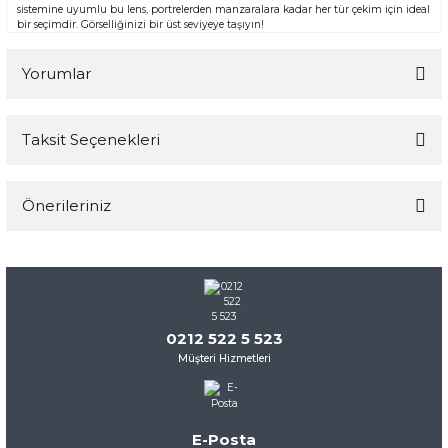
sistemine uyumlu bu lens, portrelerden manzaralara kadar her tür çekim için ideal
bir seçimdir. Görselliğinizi bir üst seviyeye taşıyın!
Yorumlar
Taksit Seçenekleri
Bu ürüne ilk yorumu siz yapın!
Önerileriniz
Yorum Yaz
Bu ürünün fiyat bilgisi, resim, ürün açıklamalarında ve diğer
konularda yetersiz gördüğünüz noktaları öneri formunu
kullanarak tarafımıza iletebilirsiniz.
Görüş ve önerileriniz için teşekkür ederiz.
0212 522 5 523
Müşteri Hizmetleri
Ürün resmi kalitesiz, bozuk veya görüntülenemiyor.
Ürün açıklamasında eksik bilgiler bulunuyor.
Ürün bilgilerinde hatalar bulunuyor.
E-Posta