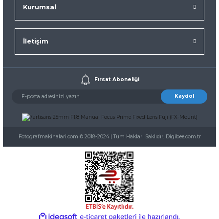
Kurumsal
İletişim
Fırsat Aboneliği
Kaydol
Fotografmakinalari.com © 2018-2024 | Tüm Hakları Saklıdır. Digibee.com.tr
ideasoft
ile
e-