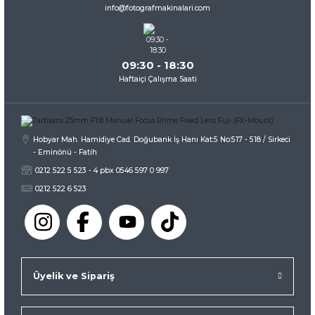
Ürün fiyatı diğer sitelerden daha pahalı.
info@fotografmakinalari.com
Bu ürüne benzer farklı alternatifler olmalı.
09:30 - 18:30
Haftaiçi Çalışma Saati
Gönder
Hobyar Mah. Hamidiye Cad. Doğubank İş Hanı Kat:5 No:517 - 518 / Sirkeci
- Eminönü - Fatih
0212 522 5 523 - 4 pbx 0546 597 0 997
0212 522 6 523
Üyelik ve Sipariş