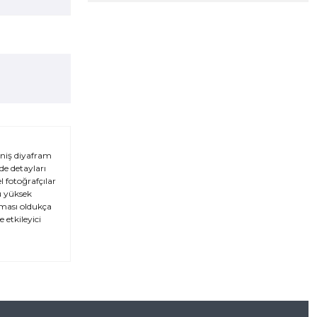
eniş diyafram
de detayları
 fotoğrafçılar
u yüksek
ıması oldukça
 etkileyici
za