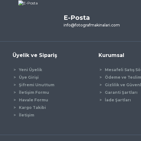
E-Posta
Yorum Yaz
info@fotografmakinalari.com
Üyelik ve Sipariş
Kurumsal
Yeni Üyelik
Mesafeli Satış S
Üye Girişi
Ödeme ve Tesli
Şifremi Unuttum
Gizlilik ve Güven
İletişim Formu
Garanti Şartları
Gönder
Havale Formu
İade Şartları
Kargo Takibi
İletişim