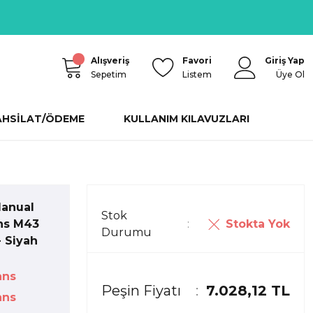
Alışveriş
Favori
Giriş Yap
Sepetim
Listem
Üye Ol
AHSİLAT/ÖDEME
KULLANIM KILAVUZLARI
Manual
Stok
Stokta Yok
ns M43
Durumu
 Siyah
ans
Peşin Fiyatı
7.028,12 TL
ans