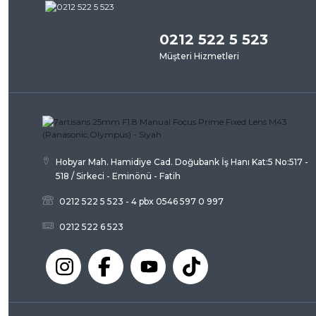
Görüş ve önerileriniz için teşekkür ederiz.
0212 522 5 523
Ürün resmi kalitesiz, bozuk veya görüntülenemiyor.
Müşteri Hizmetleri
Ürün açıklamasında eksik bilgiler bulunuyor.
Ürün bilgilerinde hatalar bulunuyor.
Ürün fiyatı diğer sitelerden daha pahalı.
Bu ürüne benzer farklı alternatifler olmalı.
Hobyar Mah. Hamidiye Cad. Doğubank İş Hanı Kat:5 No:517 -
518 / Sirkeci - Eminönü - Fatih
0212 522 5 523 - 4 pbx 0546 597 0 997
0212 522 6 523