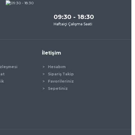
09:30 - 18:30
Haftaiçi Çalışma Saati
İletişim
özleşmesi
Hesabım
mat
Sipariş Takip
lik
Favorileriniz
Sepetiniz