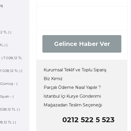
 TL ) (
Gelince Haber Ver
L ) (
( 7.028,12 TL
Kurumsal Teklif ve Toplu Sipariş
7.028,12 TL ) (
Biz Kimiz
 Gümüş - (
Parçalı Ödeme Nasıl Yapılır ?
İstanbul İçi Kurye Gönderimi
iyah - (
Mağazadan Teslim Seçeneği
28,12 TL ) (
0212 522 5 523
,12 TL ) (