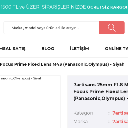
1500 TL ve ÜZERİ SİPARİŞLERİNİZDE
ÜCRETSİZ KARGO!
MSAL SATIŞ
BLOG
İLETİŞİM
ONLİNE T
 Focus Prime Fixed Lens M43 (Panasonic,Olympus) - Siyah
7artisans 25mm F1.8 
Focus Prime Fixed Le
(Panasonic,Olympus) -
Kategori
7artis
Marka
7artis