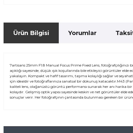
Ürün Bilgisi
Yorumlar
Taksi
7artisans 25mm F1.8 Manual Focus Prime Fixed Lens, fotoğrafçılığınızı b
açıklığı sayesinde, düşük ışık koşullarında bile etkileyici görüntüler elde 
yakalayın. Kompakt ve hafif tasarımı, taşıma kolaylığı sağlar ve seyaha
için idealdir ve fotoğraflarınıza sanatsal bir dokunuş katacaktır.M43 (
kaliteli lens, olağanüstü görüntü performansı sunarak her anı harika bi
kolaydır. Gelişmiş optik yapısı sayesinde keskin ve net görüntüler elde ede
sonuçlar verir. Her fotoğrafçının çantasında bulunması gereken bir üründü
Bu ürünün fiyat bilgisi, resim, ürün açıklamalarında ve diğer kon
iletebilirsiniz.
Bu ürü