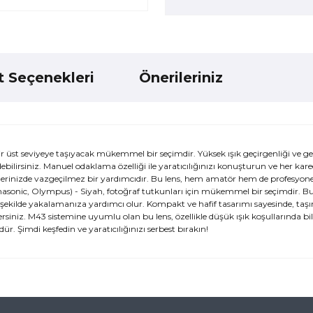
t Seçenekleri
Önerileriniz
ir üst seviyeye taşıyacak mükemmel bir seçimdir. Yüksek ışık geçirgenliği ve g
edebilirsiniz. Manuel odaklama özelliği ile yaratıcılığınızı konuşturun ve her kare
tlerinizde vazgeçilmez bir yardımcıdır. Bu lens, hem amatör hem de profesyonel
Panasonic, Olympus) - Siyah, fotoğraf tutkunları için mükemmel bir seçimdir. B
r şekilde yakalamanıza yardımcı olur. Kompakt ve hafif tasarımı sayesinde, taş
rsiniz. M43 sistemine uyumlu olan bu lens, özellikle düşük ışık koşullarında bile
r. Şimdi keşfedin ve yaratıcılığınızı serbest bırakın!
ularda yetersiz gördüğünüz noktaları öneri formunu kullanarak tarafımı
ne ilk yorumu siz yapın!