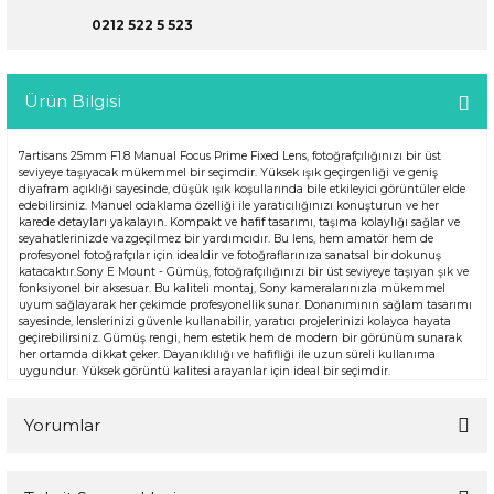
0212 522 5 523
Ürün Bilgisi
7artisans 25mm F1.8 Manual Focus Prime Fixed Lens, fotoğrafçılığınızı bir üst
seviyeye taşıyacak mükemmel bir seçimdir. Yüksek ışık geçirgenliği ve geniş
diyafram açıklığı sayesinde, düşük ışık koşullarında bile etkileyici görüntüler elde
edebilirsiniz. Manuel odaklama özelliği ile yaratıcılığınızı konuşturun ve her
karede detayları yakalayın. Kompakt ve hafif tasarımı, taşıma kolaylığı sağlar ve
seyahatlerinizde vazgeçilmez bir yardımcıdır. Bu lens, hem amatör hem de
profesyonel fotoğrafçılar için idealdir ve fotoğraflarınıza sanatsal bir dokunuş
katacaktır.Sony E Mount - Gümüş, fotoğrafçılığınızı bir üst seviyeye taşıyan şık ve
fonksiyonel bir aksesuar. Bu kaliteli montaj, Sony kameralarınızla mükemmel
uyum sağlayarak her çekimde profesyonellik sunar. Donanımının sağlam tasarımı
sayesinde, lenslerinizi güvenle kullanabilir, yaratıcı projelerinizi kolayca hayata
geçirebilirsiniz. Gümüş rengi, hem estetik hem de modern bir görünüm sunarak
her ortamda dikkat çeker. Dayanıklılığı ve hafifliği ile uzun süreli kullanıma
uygundur. Yüksek görüntü kalitesi arayanlar için ideal bir seçimdir.
Yorumlar