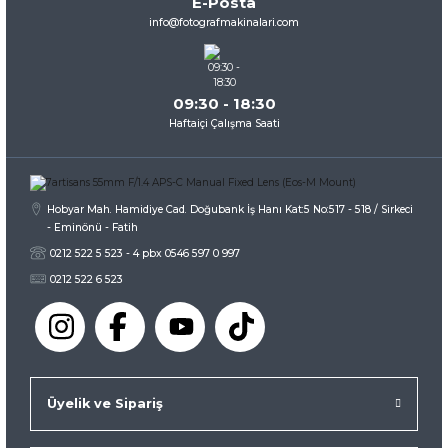
E-Posta
Ürün fiyatı diğer sitelerden daha pahalı.
info@fotografmakinalari.com
Bu ürüne benzer farklı alternatifler olmalı.
09:30 - 18:30
Haftaiçi Çalışma Saati
Gönder
Hobyar Mah. Hamidiye Cad. Doğubank İş Hanı Kat:5 No:517 - 518 / Sirkeci
- Eminönü - Fatih
0212 522 5 523 - 4 pbx 0546 597 0 997
0212 522 6 523
Üyelik ve Sipariş