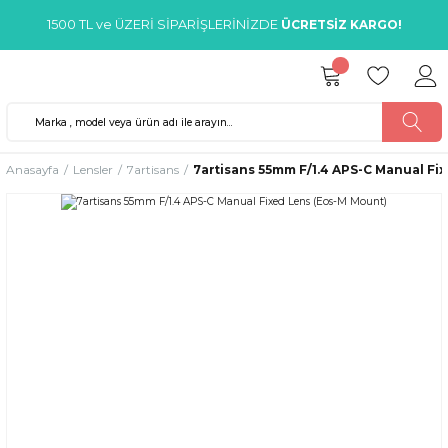
1500 TL ve ÜZERİ SİPARİŞLERİNİZDE
ÜCRETSİZ KARGO!
Anasayfa
Lensler
7artisans
7artisans 55mm F/1.4 APS-C Manual Fi