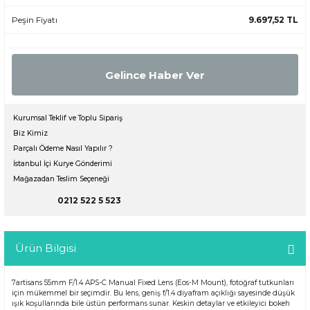
Peşin Fiyatı
9.697,52 TL
Gelince Haber Ver
Kurumsal Teklif ve Toplu Sipariş
Biz Kimiz
Parçalı Ödeme Nasıl Yapılır ?
İstanbul İçi Kurye Gönderimi
Mağazadan Teslim Seçeneği
0212 522 5 523
Ürün Bilgisi
7artisans 55mm F/1.4 APS-C Manual Fixed Lens (Eos-M Mount), fotoğraf tutkunları
için mükemmel bir seçimdir. Bu lens, geniş f/1.4 diyafram açıklığı sayesinde düşük
ışık koşullarında bile üstün performans sunar. Keskin detaylar ve etkileyici bokeh