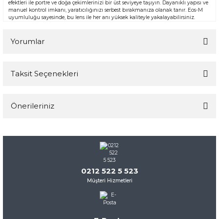
efektleri ile portre ve doğa çekimlerinizi bir üst seviyeye taşıyın. Dayanıklı yapısı ve
manuel kontrol imkanı, yaratıcılığınızı serbest bırakmanıza olanak tanır. Eos-M
uyumluluğu sayesinde, bu lens ile her anı yüksek kaliteyle yakalayabilirsiniz.
Yorumlar
Taksit Seçenekleri
Bu ürüne ilk yorumu siz yapın!
Önerileriniz
Yorum Yaz
Bu ürünün fiyat bilgisi, resim, ürün açıklamalarında ve diğer
konularda yetersiz gördüğünüz noktaları öneri formunu
kullanarak tarafımıza iletebilirsiniz.
Görüş ve önerileriniz için teşekkür ederiz.
0212 522 5 523
Müşteri Hizmetleri
Ürün resmi kalitesiz, bozuk veya görüntülenemiyor.
Ürün açıklamasında eksik bilgiler bulunuyor.
Ürün bilgilerinde hatalar bulunuyor.