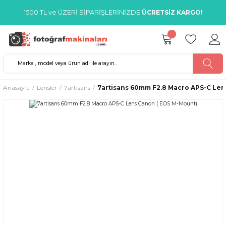
1500 TL ve ÜZERİ SİPARİŞLERİNİZDE
ÜCRETSİZ KARGO!
Anasayfa
Lensler
7artisans
7artisans 60mm F2.8 Macro APS-C Len