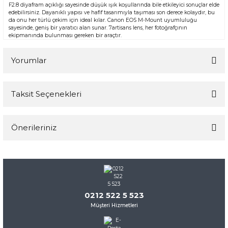
F2.8 diyafram açıklığı sayesinde düşük ışık koşullarında bile etkileyici sonuçlar elde
edebilirsiniz. Dayanıklı yapısı ve hafif tasarımıyla taşıması son derece kolaydır, bu
da onu her türlü çekim için ideal kılar. Canon EOS M-Mount uyumluluğu
sayesinde, geniş bir yaratıcı alan sunar. 7artisans lens, her fotoğrafçının
ekipmanında bulunması gereken bir araçtır.
Yorumlar
Taksit Seçenekleri
Bu ürüne ilk yorumu siz yapın!
Önerileriniz
Yorum Yaz
Bu ürünün fiyat bilgisi, resim, ürün açıklamalarında ve diğer
konularda yetersiz gördüğünüz noktaları öneri formunu
kullanarak tarafımıza iletebilirsiniz.
Görüş ve önerileriniz için teşekkür ederiz.
0212 522 5 523
Müşteri Hizmetleri
Ürün resmi kalitesiz, bozuk veya görüntülenemiyor.
Ürün açıklamasında eksik bilgiler bulunuyor.