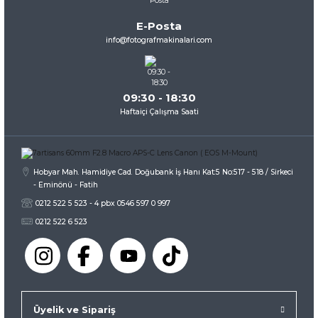
Ürün bilgilerinde hatalar bulunuyor.
E-Posta
Ürün fiyatı diğer sitelerden daha pahalı.
info@fotografmakinalari.com
Bu ürüne benzer farklı alternatifler olmalı.
09:30 - 18:30
Haftaiçi Çalışma Saati
Gönder
Hobyar Mah. Hamidiye Cad. Doğubank İş Hanı Kat:5 No:517 - 518 / Sirkeci
- Eminönü - Fatih
0212 522 5 523 - 4 pbx 0546 597 0 997
0212 522 6 523
Üyelik ve Sipariş