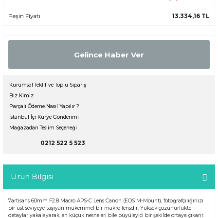
Peşin Fiyatı
13.334,16 TL
Gelince Haber Ver
Kurumsal Teklif ve Toplu Sipariş
Biz Kimiz
Parçalı Ödeme Nasıl Yapılır ?
İstanbul İçi Kurye Gönderimi
Mağazadan Teslim Seçeneği
0212 522 5 523
Ürün Bilgisi
7artisans 60mm F2.8 Macro APS-C Lens Canon (EOS M-Mount), fotoğrafçılığınızı
bir üst seviyeye taşıyan mükemmel bir makro lensdir. Yüksek çözünürlükte
detaylar yakalayarak, en küçük nesneleri bile büyüleyici bir şekilde ortaya çıkarır.