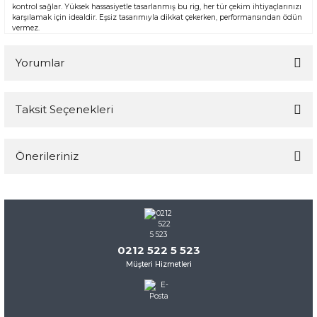
kontrol sağlar. Yüksek hassasiyetle tasarlanmış bu rig, her tür çekim ihtiyaçlarınızı
karşılamak için idealdir. Eşsiz tasarımıyla dikkat çekerken, performansından ödün
vermez.
Yorumlar
Taksit Seçenekleri
Bu ürüne ilk yorumu siz yapın!
Önerileriniz
Yorum Yaz
Bu ürünün fiyat bilgisi, resim, ürün açıklamalarında ve diğer
konularda yetersiz gördüğünüz noktaları öneri formunu
kullanarak tarafımıza iletebilirsiniz.
Görüş ve önerileriniz için teşekkür ederiz.
0212 522 5 523
Müşteri Hizmetleri
Ürün resmi kalitesiz, bozuk veya görüntülenemiyor.
Ürün açıklamasında eksik bilgiler bulunuyor.
Ürün bilgilerinde hatalar bulunuyor.