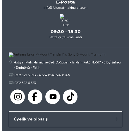
E-Posta
Ürün fiyatı diğer sitelerden daha pahalı.
info@fotografmakinalari.com
Bu ürüne benzer farklı alternatifler olmalı.
09:30 - 18:30
Haftaiçi Çalışma Saati
Gönder
Hobyar Mah. Hamidiye Cad. Doğubank İş Hanı Kat:5 No:517 - 518 / Sirkeci
- Eminönü - Fatih
0212 522 5 523 - 4 pbx 0546 597 0 997
0212 522 6 523
Üyelik ve Sipariş