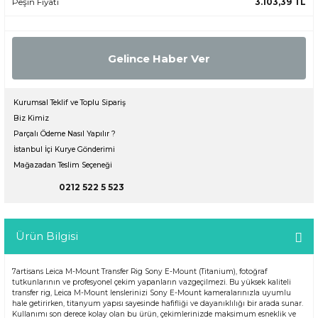
Peşin Fiyatı
3.103,39 TL
Gelince Haber Ver
Kurumsal Teklif ve Toplu Sipariş
Biz Kimiz
Parçalı Ödeme Nasıl Yapılır ?
İstanbul İçi Kurye Gönderimi
Mağazadan Teslim Seçeneği
0212 522 5 523
Ürün Bilgisi
7artisans Leica M-Mount Transfer Rig Sony E-Mount (Titanium), fotoğraf
tutkunlarının ve profesyonel çekim yapanların vazgeçilmezi. Bu yüksek kaliteli
transfer rig, Leica M-Mount lenslerinizi Sony E-Mount kameralarınızla uyumlu
hale getirirken, titanyum yapısı sayesinde hafifliği ve dayanıklılığı bir arada sunar.
Kullanımı son derece kolay olan bu ürün, çekimlerinizde maksimum esneklik ve