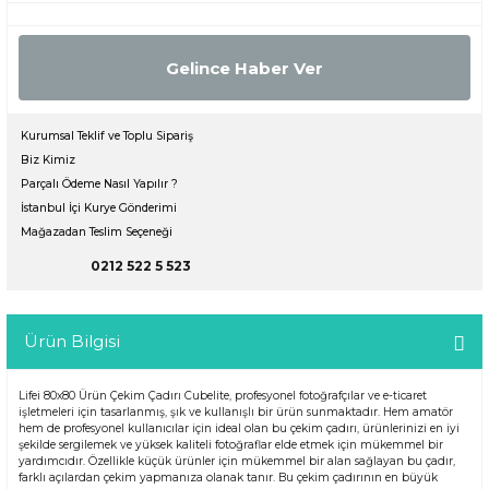
Gelince Haber Ver
Kurumsal Teklif ve Toplu Sipariş
Biz Kimiz
Parçalı Ödeme Nasıl Yapılır ?
İstanbul İçi Kurye Gönderimi
Mağazadan Teslim Seçeneği
0212 522 5 523
Ürün Bilgisi
Lifei 80x80 Ürün Çekim Çadırı Cubelite, profesyonel fotoğrafçılar ve e-ticaret
işletmeleri için tasarlanmış, şık ve kullanışlı bir ürün sunmaktadır. Hem amatör
hem de profesyonel kullanıcılar için ideal olan bu çekim çadırı, ürünlerinizi en iyi
şekilde sergilemek ve yüksek kaliteli fotoğraflar elde etmek için mükemmel bir
yardımcıdır. Özellikle küçük ürünler için mükemmel bir alan sağlayan bu çadır,
farklı açılardan çekim yapmanıza olanak tanır. Bu çekim çadırının en büyük