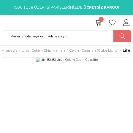
1500 TL ve ÜZERİ SİPARİŞLERİNİZDE
ÜCRETSİZ KARGO!
Anasayfa
Ürün Çekim Ekipmanları
Çekim Çadırları (Cube Light)
Lifei