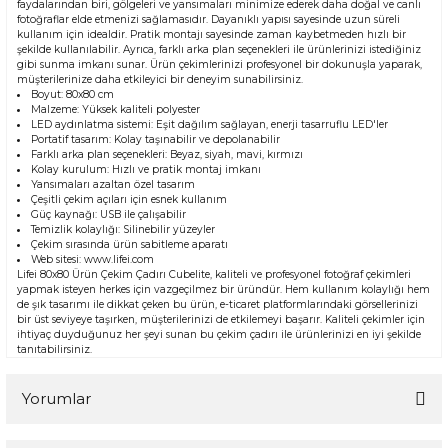
faydalarından biri, gölgeleri ve yansımaları minimize ederek daha doğal ve canlı
fotoğraflar elde etmenizi sağlamasıdır. Dayanıklı yapısı sayesinde uzun süreli
kullanım için idealdir. Pratik montajı sayesinde zaman kaybetmeden hızlı bir
şekilde kullanılabilir. Ayrıca, farklı arka plan seçenekleri ile ürünlerinizi istediğiniz
gibi sunma imkanı sunar. Ürün çekimlerinizi profesyonel bir dokunuşla yaparak,
müşterilerinize daha etkileyici bir deneyim sunabilirsiniz.
Boyut: 80x80 cm
Malzeme: Yüksek kaliteli polyester
LED aydınlatma sistemi: Eşit dağılım sağlayan, enerji tasarruflu LED'ler
Portatif tasarım: Kolay taşınabilir ve depolanabilir
Farklı arka plan seçenekleri: Beyaz, siyah, mavi, kırmızı
Kolay kurulum: Hızlı ve pratik montaj imkanı
Yansımaları azaltan özel tasarım
Çeşitli çekim açıları için esnek kullanım
Güç kaynağı: USB ile çalışabilir
Temizlik kolaylığı: Silinebilir yüzeyler
Çekim sırasında ürün sabitleme aparatı
Web sitesi:
www.lifei.com
Lifei 80x80 Ürün Çekim Çadırı Cubelite, kaliteli ve profesyonel fotoğraf çekimleri
yapmak isteyen herkes için vazgeçilmez bir üründür. Hem kullanım kolaylığı hem
de şık tasarımı ile dikkat çeken bu ürün, e-ticaret platformlarındaki görsellerinizi
bir üst seviyeye taşırken, müşterilerinizi de etkilemeyi başarır. Kaliteli çekimler için
ihtiyaç duyduğunuz her şeyi sunan bu çekim çadırı ile ürünlerinizi en iyi şekilde
tanıtabilirsiniz.
Yorumlar