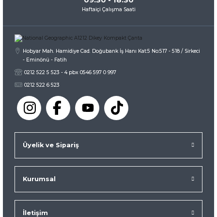
Haftaiçi Çalışma Saati
Gönder
Hobyar Mah. Hamidiye Cad. Doğubank İş Hanı Kat:5 No:517 - 518 / Sirkeci
- Eminönü - Fatih
0212 522 5 523 - 4 pbx 0546 597 0 997
0212 522 6 523
Üyelik ve Sipariş
Kurumsal
İletişim