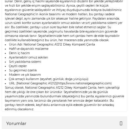
sunar. Derin, geniş iç hacmi sayesinde eşyalarınızı düzenli bir şekilde yerleştirebilir
ve hızlı bir şekilde erişim sağlayabilirsiniz. Ayrıca, çeşitli cepleri ile küçük
eşyalarınızı güvenle saklayabilir ve ihtiyaç duyduğunuzda kolayca bulabilirsiniz.
National Geographic’in ikonik tasarımı ve modern hatları, bu çantayı sadece
işlevsel değil, aynı zamanda şık bir aksesuar haline getiriyor. Faydaları arasında,
uzun süreli konfor sunan ayarlanabilir omuz askıları ve sırt yastıklama sistemi yer
alır. Bu özellikler, çantayı uzun süre taşırken bile rahat etmenizi sağlar. Su
geçirmez özellikleri sayesinde, yağmurlu havalarda bile eşyalarınızın güvende
olmasına olanak tanır. Seyahatlerinizde hem sırt çantası hem de elde taşınabilir
özellikte kullanabileceğiniz bu ürün, her maceranızda yanınızda olacak.
Ürün Adı: National Geographic A1212 Dikey Kompakt Çanta
Hafif ve dayanıklı malzeme
Derin iç hacim
Ayarlanabilir omuz askıları
Sırt yastıklama sistemi
Çeşitli cepler
Su geçirmez özellik
Modern ve şık tasarım
Çok amaçlı kullanım (seyahet, günlük, doğa yürüyüşü)
URL: [National Geographic A1212](https://www.nationalgeographic.com)
Sonuç olarak, National Geographic A1212 Dikey Kompakt Çanta, hem işlevselliği
hem de şıklığı ile öne çıkan bir üründür. Seyahatlerinizde ya da günlük
yaşamınızda yanınızda bulundurmak isteyeceğiniz bu çanta, eşyalarınızı güvenle
taşımanın yanı sıra, tarzınızı da yansıtarak her anınıza değer katacaktır. Bu
çantayı tercih ederek, keşif dolu anlarınıza eşlik edecek güvenilir bir arkadaş
edinmiş olacaksınız.
Yorumlar