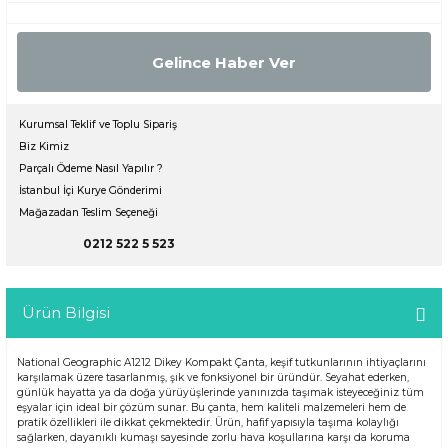
Gelince Haber Ver
Kurumsal Teklif ve Toplu Sipariş
Biz Kimiz
Parçalı Ödeme Nasıl Yapılır ?
İstanbul İçi Kurye Gönderimi
Mağazadan Teslim Seçeneği
0212 522 5 523
Ürün Bilgisi
National Geographic A1212 Dikey Kompakt Çanta, keşif tutkunlarının ihtiyaçlarını
karşılamak üzere tasarlanmış, şık ve fonksiyonel bir üründür. Seyahat ederken,
günlük hayatta ya da doğa yürüyüşlerinde yanınızda taşımak isteyeceğiniz tüm
eşyalar için ideal bir çözüm sunar. Bu çanta, hem kaliteli malzemeleri hem de
pratik özellikleri ile dikkat çekmektedir. Ürün, hafif yapısıyla taşıma kolaylığı
sağlarken, dayanıklı kumaşı sayesinde zorlu hava koşullarına karşı da koruma