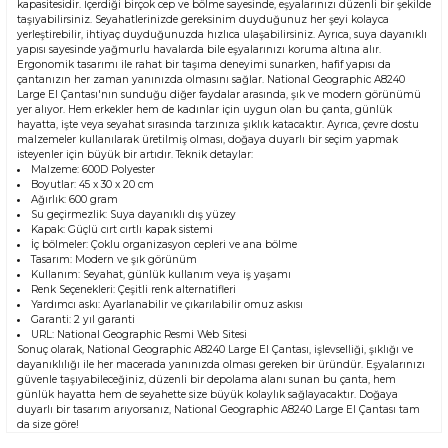
kapasitesidir. İçerdiği birçok cep ve bölme sayesinde, eşyalarınızı düzenli bir şekilde
taşıyabilirsiniz. Seyahatlerinizde gereksinim duyduğunuz her şeyi kolayca
yerleştirebilir, ihtiyaç duyduğunuzda hızlıca ulaşabilirsiniz. Ayrıca, suya dayanıklı
yapısı sayesinde yağmurlu havalarda bile eşyalarınızı koruma altına alır.
Ergonomik tasarımı ile rahat bir taşıma deneyimi sunarken, hafif yapısı da
çantanızın her zaman yanınızda olmasını sağlar. National Geographic A8240
Large El Çantası'nın sunduğu diğer faydalar arasında, şık ve modern görünümü
yer alıyor. Hem erkekler hem de kadınlar için uygun olan bu çanta, günlük
hayatta, işte veya seyahat sırasında tarzınıza şıklık katacaktır. Ayrıca, çevre dostu
malzemeler kullanılarak üretilmiş olması, doğaya duyarlı bir seçim yapmak
isteyenler için büyük bir artıdır. Teknik detaylar:
Malzeme: 600D Polyester
Boyutlar: 45 x 30 x 20 cm
Ağırlık: 600 gram
Su geçirmezlik: Suya dayanıklı dış yüzey
Kapak: Güçlü cırt cırtlı kapak sistemi
İç bölmeler: Çoklu organizasyon cepleri ve ana bölme
Tasarım: Modern ve şık görünüm
Kullanım: Seyahat, günlük kullanım veya iş yaşamı
Renk Seçenekleri: Çeşitli renk alternatifleri
Yardımcı askı: Ayarlanabilir ve çıkarılabilir omuz askısı
Garanti: 2 yıl garanti
URL:
National Geographic Resmi Web Sitesi
Sonuç olarak, National Geographic A8240 Large El Çantası, işlevselliği, şıklığı ve
dayanıklılığı ile her macerada yanınızda olması gereken bir üründür. Eşyalarınızı
güvenle taşıyabileceğiniz, düzenli bir depolama alanı sunan bu çanta, hem
günlük hayatta hem de seyahette size büyük kolaylık sağlayacaktır. Doğaya
duyarlı bir tasarım arıyorsanız, National Geographic A8240 Large El Çantası tam
da size göre!