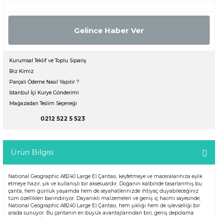
Gelince Haber Ver
Kurumsal Teklif ve Toplu Sipariş
Biz Kimiz
Parçalı Ödeme Nasıl Yapılır ?
İstanbul İçi Kurye Gönderimi
Mağazadan Teslim Seçeneği
0212 522 5 523
Ürün Bilgisi
National Geographic A8240 Large El Çantası, keşfetmeye ve maceralarınıza eşlik
etmeye hazır, şık ve kullanışlı bir aksesuardır. Doğanın kalbinde tasarlanmış bu
çanta, hem günlük yaşamda hem de seyahatlerinizde ihtiyaç duyabileceğiniz
tüm özellikleri barındırıyor. Dayanıklı malzemeleri ve geniş iç hacmi sayesinde,
National Geographic A8240 Large El Çantası, hem şıklığı hem de işlevselliği bir
arada sunuyor. Bu çantanın en büyük avantajlarından biri, geniş depolama