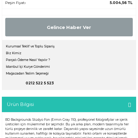
Peşin Fiyatı
5.004,56 TL
Gelince Haber Ver
Kurumsal Teklif ve Toplu Sipariş
Biz Kimiz
Parçalı Ödeme Nasıl Yapılır ?
İstanbul İçi Kurye Gönderimi
Mağazadan Teslim Seçeneği
0212 522 5 523
Ürün Bilgisi
BD Backgrounds Stüdyo Fon (Ermin Gray 110), profesyonel fotoğrafçılar ve içerik
üreticileri için mükemmel bir seçimdir. Bu şık arka plan, modern tasarımıyla her
türlü projeye derinlik ve zarafet katar. Dayanıklı yapısı sayesinde uzun ömürlü
kullanım sunarken, hafifliği ile kolayca taşınabilir. Farklı ortam ve konseptlerde