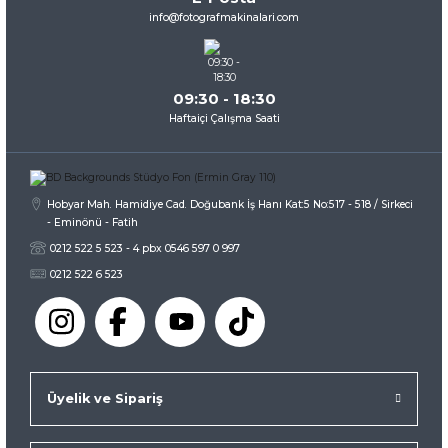
Ürün fiyatı diğer sitelerden daha pahalı.
info@fotografmakinalari.com
Bu ürüne benzer farklı alternatifler olmalı.
09:30 - 18:30
Haftaiçi Çalışma Saati
Gönder
Hobyar Mah. Hamidiye Cad. Doğubank İş Hanı Kat:5 No:517 - 518 / Sirkeci
- Eminönü - Fatih
0212 522 5 523 - 4 pbx 0546 597 0 997
0212 522 6 523
Üyelik ve Sipariş