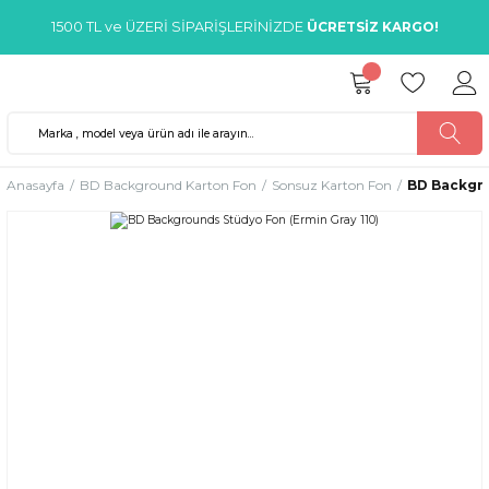
1500 TL ve ÜZERİ SİPARİŞLERİNİZDE
ÜCRETSİZ KARGO!
Anasayfa
BD Background Karton Fon
Sonsuz Karton Fon
BD Backgro