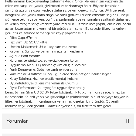
kullanmanın birçok avantajı bulunmaktadır. Öncelikle lensinizin yüzeyini dış
etkenlere karşı koruyarak, çizilmeleri ve tozlanmayı önler. Böylece lensinizin
ömrünü uzatır ve uzun vadede daha az bakım gerektirir. Ayrıca, UV filtre, renk
dengesini koruyarak daha doğal ve canlı görüntüler elde etmenizi sağlar. Güneşli
günlerde çekim yaparken, bu filtre, parlamaları ve yansımaları azaltarak daha net
ve keskin fotoğraflar çekmenize yardımcı olur. Filtrenin ince yapısı, lensin önündeki
açıları bozmadan mükemmel bir görüş alanı sunar. Bu sayede, filtreyi takarken
görüntü kalitesinde herhangi bir kayıp yaşamazsınız.
Filtre Çapı: 67mm
Tip: Slim UD SC UV Filtre
Üretim Malzemesi: Üst düzey cam malzeme
Kaplama: Su itici ve parlamayı azaltan kaplama
Ağırlık: Hafif tasarım
Koruma: Lensinizi toz, su ve çiziklerden korur
Uygulama Alanı: Dış mekan çekimleri için idealdir
Renk Dengeleme: Doğal ve canlı renkler sunar
Yansımaları Azaltma: Güneşli günlerde daha net görüntüler sağlar
Kolay Takılma: Hızlı ve pratik montaj imkanı
Uyumluluk: Çeşitli lens markaları ile uyumlu
Fiyat Performans: Kaliteye göre uygun fiyat aralığı
Benro 67mm Slim UD SC UV Filtre, fotoğrafçılık tutkunları için vazgeçilmez bir
ekipmandır. Kaliteli yapısı ve işlevselliği ile çekimlerinizi bir üst seviyeye taşıyan bu
filtre, her fotoğrafçının çantasında yer alması gereken bir üründür. Güvenilir
koruma ve yüksek görüntü kalitesi arıyorsanız, bu filtre tam size göre!
Yorumlar