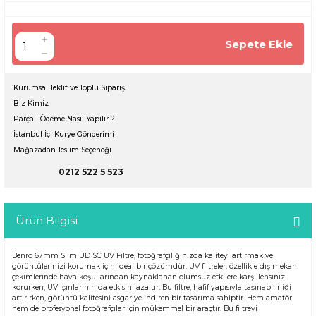
Sepete Ekle
Kurumsal Teklif ve Toplu Sipariş
Biz Kimiz
Parçalı Ödeme Nasıl Yapılır ?
İstanbul İçi Kurye Gönderimi
Mağazadan Teslim Seçeneği
0212 522 5 523
Ürün Bilgisi
Benro 67mm Slim UD SC UV Filtre, fotoğrafçılığınızda kaliteyi artırmak ve
görüntülerinizi korumak için ideal bir çözümdür. UV filtreler, özellikle dış mekan
çekimlerinde hava koşullarından kaynaklanan olumsuz etkilere karşı lensinizi
korurken, UV ışınlarının da etkisini azaltır. Bu filtre, hafif yapısıyla taşınabilirliği
artırırken, görüntü kalitesini asgariye indiren bir tasarıma sahiptir. Hem amatör
hem de profesyonel fotoğrafçılar için mükemmel bir araçtır. Bu filtreyi