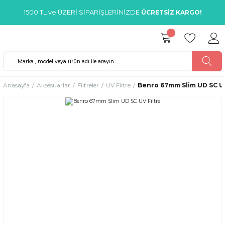
1500 TL ve ÜZERİ SİPARİŞLERİNİZDE
ÜCRETSİZ KARGO!
Anasayfa
Aksesuarlar
Filtreler
UV Filtre
Benro 67mm Slim UD SC UV