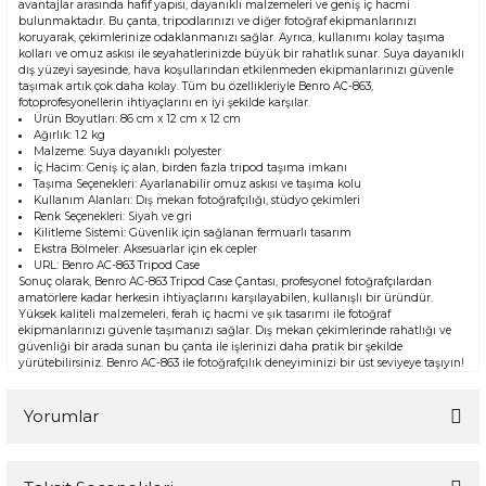
avantajlar arasında hafif yapısı, dayanıklı malzemeleri ve geniş iç hacmi
bulunmaktadır. Bu çanta, tripodlarınızı ve diğer fotoğraf ekipmanlarınızı
koruyarak, çekimlerinize odaklanmanızı sağlar. Ayrıca, kullanımı kolay taşıma
kolları ve omuz askısı ile seyahatlerinizde büyük bir rahatlık sunar. Suya dayanıklı
dış yüzeyi sayesinde, hava koşullarından etkilenmeden ekipmanlarınızı güvenle
taşımak artık çok daha kolay. Tüm bu özellikleriyle Benro AC-863,
fotoprofesyonellerin ihtiyaçlarını en iyi şekilde karşılar.
Ürün Boyutları: 86 cm x 12 cm x 12 cm
Ağırlık: 1.2 kg
Malzeme: Suya dayanıklı polyester
İç Hacim: Geniş iç alan, birden fazla tripod taşıma imkanı
Taşıma Seçenekleri: Ayarlanabilir omuz askısı ve taşıma kolu
Kullanım Alanları: Dış mekan fotoğrafçılığı, stüdyo çekimleri
Renk Seçenekleri: Siyah ve gri
Kilitleme Sistemi: Güvenlik için sağlanan fermuarlı tasarım
Ekstra Bölmeler: Aksesuarlar için ek cepler
URL:
Benro AC-863 Tripod Case
Sonuç olarak, Benro AC-863 Tripod Case Çantası, profesyonel fotoğrafçılardan
amatörlere kadar herkesin ihtiyaçlarını karşılayabilen, kullanışlı bir üründür.
Yüksek kaliteli malzemeleri, ferah iç hacmi ve şık tasarımı ile fotoğraf
ekipmanlarınızı güvenle taşımanızı sağlar. Dış mekan çekimlerinde rahatlığı ve
güvenliği bir arada sunan bu çanta ile işlerinizi daha pratik bir şekilde
yürütebilirsiniz. Benro AC-863 ile fotoğrafçılık deneyiminizi bir üst seviyeye taşıyın!
Yorumlar