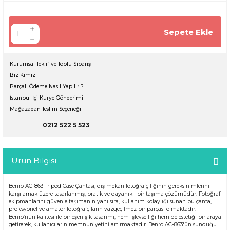
Sepete Ekle
Kurumsal Teklif ve Toplu Sipariş
Biz Kimiz
Parçalı Ödeme Nasıl Yapılır ?
İstanbul İçi Kurye Gönderimi
Mağazadan Teslim Seçeneği
0212 522 5 523
Ürün Bilgisi
Benro AC-863 Tripod Case Çantası, dış mekan fotoğrafçılığının gereksinimlerini
karşılamak üzere tasarlanmış, pratik ve dayanıklı bir taşıma çözümüdür. Fotoğraf
ekipmanlarını güvenle taşımanın yanı sıra, kullanım kolaylığı sunan bu çanta,
profesyonel ve amatör fotoğrafçıların vazgeçilmez bir parçası olmaktadır.
Benro’nun kalitesi ile birleşen şık tasarımı, hem işlevselliği hem de estetiği bir araya
getirerek, kullanıcıların memnuniyetini artırmaktadır. Benro AC-863'ün sunduğu