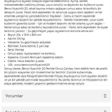
duyduğunuz eşyaları kolayca organize edebilirsiniz. Ayrıca, kaliteli
malzemelerden üretilmiş olması, uzun ömürlü ve dayanıklı bir kullanım sunar.
Benro Hyacinth 20, rahat taşıma imkanı sağlayan omuz askısı ile konforlu bir
deneyim sunar. Farklı renk seçenekleri ile, tarzınıza uygun olanı seçebilir ve her
ortamda şıklığınızı yansıtabilirsiniz. Faydalar: - Geniş iç hacim sayesinde
eşyalarınızı düzenli bir şekilde taşıyabilirsiniz. - Kaliteli malzemeler, uzun süreli
kullanım garantisi sunar. - Şık ve modern tasarımı ile her ortama uyum sağlar. -
Rahat omuz askısı ile konforlu taşınabilirlik sunar. - Farklı renk seçenekleri ile kişisel
tarzınızı yansıtır. - Su geçirmeyen yapısı, eşyalarınızı koruma altına alır.
Boyut: 20L x 12W x 30H cm
Ağırlık: 0.6 kg
Malzeme: Su geçirmeyen polyester
Bölmeler: 3 ana bölme, 2 yan cep
Renk: Pembe
Omuz askısı: Ayarlanabilir ve konforlu
Kapama: Güvenli fermuarlı kapatma sistemi
Özellik: Hava alabilen iç astar
URL: www.benro.com/hyacinth20
Sonuç olarak, Benro Hyacinth 20 Pembe Omuz Çantası, hem estetik hem de pratik
bir çözüm arayanlar için mükemmel bir tercihtir. Günlük kullanımda,
seyahatlerde veya fotoğraf çekimlerinde ihtiyaç duyduğunuz tüm eşyaları düzenli
ve şık bir şekilde yanınızda taşıyabilirsiniz. Bu çanta, tarzınızı ve ihtiyaçlarınızı bir
araya getirerek, modern yaşamın gereksinimlerine cevap veriyor.
Yorumlar