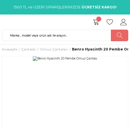
1500 TL ve ÜZERİ SİPARİŞLERİNİZDE
ÜCRETSİZ KARGO!
Anasayfa
Çantalar
Omuz Çantaları
Benro Hyacinth 20 Pembe Om