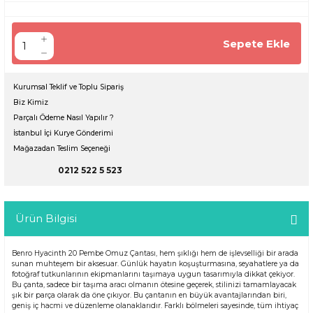
Sepete Ekle
Kurumsal Teklif ve Toplu Sipariş
Biz Kimiz
Parçalı Ödeme Nasıl Yapılır ?
İstanbul İçi Kurye Gönderimi
Mağazadan Teslim Seçeneği
0212 522 5 523
Ürün Bilgisi
Benro Hyacinth 20 Pembe Omuz Çantası, hem şıklığı hem de işlevselliği bir arada
sunan muhteşem bir aksesuar. Günlük hayatın koşuşturmasına, seyahatlere ya da
fotoğraf tutkunlarının ekipmanlarını taşımaya uygun tasarımıyla dikkat çekiyor.
Bu çanta, sadece bir taşıma aracı olmanın ötesine geçerek, stilinizi tamamlayacak
şık bir parça olarak da öne çıkıyor. Bu çantanın en büyük avantajlarından biri,
geniş iç hacmi ve düzenleme olanaklarıdır. Farklı bölmeleri sayesinde, tüm ihtiyaç