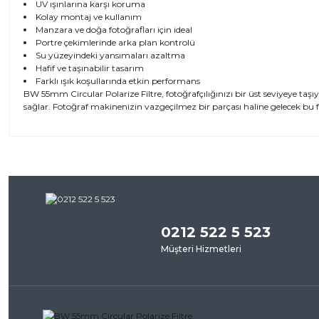
UV ışınlarına karşı koruma
Kolay montaj ve kullanım
Manzara ve doğa fotoğrafları için ideal
Portre çekimlerinde arka plan kontrolü
Su yüzeyindeki yansımaları azaltma
Hafif ve taşınabilir tasarım
Farklı ışık koşullarında etkin performans
BW 55mm Circular Polarize Filtre, fotoğrafçılığınızı bir üst seviyeye taşıy
sağlar. Fotoğraf makinenizin vazgeçilmez bir parçası haline gelecek bu filt
Bu ürünün fiyat bilgisi, resim, ürün açıklamalarında ve diğer kon
iletebilirsiniz.
Bu ürü
Görüş ve önerileriniz için teşekkür ederiz.
0212 522 5 523
Ürün resmi kalitesiz, bozuk veya görüntülenemiyor.
Müşteri Hizmetleri
Ürün açıklamasında eksik bilgiler bulunuyor.
Ürün bilgilerinde hatalar bulunuyor.
Ürün fiyatı diğer sitelerden daha pahalı.
Bu ürüne benzer farklı alternatifler olmalı.