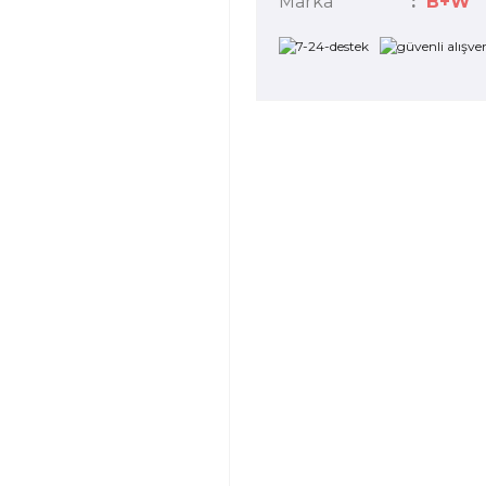
Marka
B+W