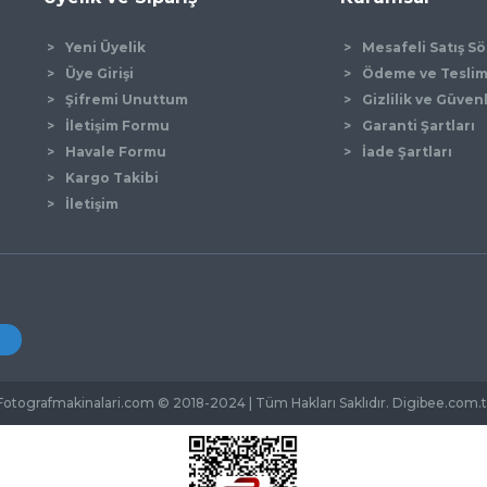
Yeni Üyelik
Mesafeli Satış S
Üye Girişi
Ödeme ve Tesli
Şifremi Unuttum
Gizlilik ve Güven
İletişim Formu
Garanti Şartları
Gönder
Havale Formu
İade Şartları
Kargo Takibi
İletişim
Fotografmakinalari.com © 2018-2024 | Tüm Hakları Saklıdır. Digibee.com.t