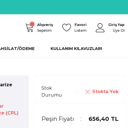
Alışveriş
Favori
Giriş Yap
Sepetim
Listem
Üye Ol
AHSİLAT/ÖDEME
KULLANIM KILAVUZLARI
arize
Stok
Stokta Yok
Durumu
ar
ze (CPL)
Peşin Fiyatı
656,40 TL