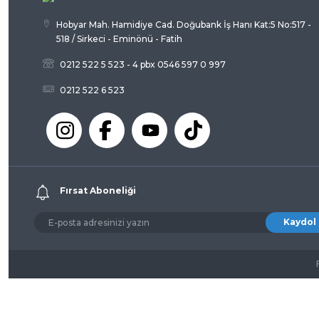
Hobyar Mah. Hamidiye Cad. Doğubank İş Hanı Kat:5 No:517 -
518 / Sirkeci - Eminönü - Fatih
0212 522 5 523 - 4 pbx 0546 597 0 997
0212 522 6 523
Fırsat Aboneliği
Kaydol