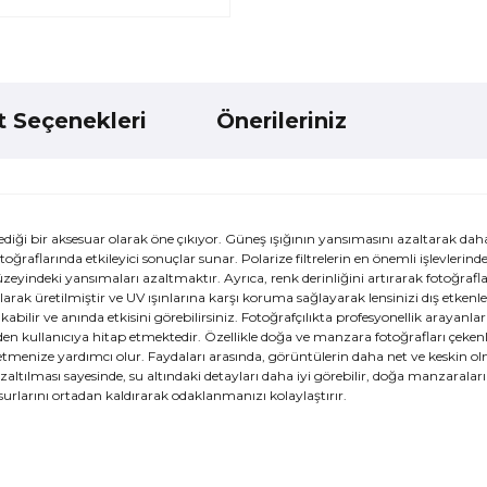
t Seçenekleri
Önerileriniz
iği bir aksesuar olarak öne çıkıyor. Güneş ışığının yansımasını azaltarak daha
ğraflarında etkileyici sonuçlar sunar. Polarize filtrelerin en önemli işlevlerinde
eyindeki yansımaları azaltmaktır. Ayrıca, renk derinliğini artırarak fotoğrafl
nılarak üretilmiştir ve UV ışınlarına karşı koruma sağlayarak lensinizi dış etkenl
bilir ve anında etkisini görebilirsiniz. Fotoğrafçılıkta profesyonellik arayanlar
n kullanıcıya hitap etmektedir. Özellikle doğa ve manzara fotoğrafları çekenle
e etmenize yardımcı olur. Faydaları arasında, görüntülerin daha net ve keskin o
ılması sayesinde, su altındaki detayları daha iyi görebilir, doğa manzaraların
nsurlarını ortadan kaldırarak odaklanmanızı kolaylaştırır.