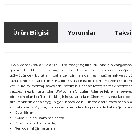
Ürün Bilgisi
Yorumlar
Taksi
BW 55mm Circular Polarize Filtre, fotoğrafçılık tutkunlarının vazgeçemed
görüntüler elde etmenizi sağlayan bu filtre, özellikle manzara ve doğa foto
gökyüzündeki bulutların daha belirgin hale gelmesini sağlamak ve su yüz
fazla canlılık katabilirsiniz. Bu filtre, yüksek kaliteli cam malzeme kulla
korur. Kolay montajı sayesinde, istediğiniz her an fotoğraf makinenize taka
vazgeçilmez bir ürün olan BW 55mm Circular Polarize Filtre, her seviyede
bir tercih olan bu filtre, farklı ışık koşullarında mükemmel sonuçlar eld
sıra, renklerin daha doygun görünmesi de bulunmaktadır. Yansımanın azalt
artırabilirsiniz. Ayrıca, portre çekimlerinde arka planın dikkat dağıtıcı u
Çap: 55mm
Yüksek kaliteli cam malzeme
Yansıma azaltma özelliği
Renk derinliğini artırma