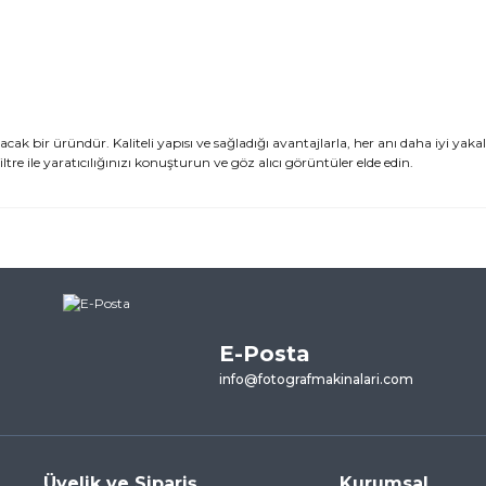
acak bir üründür. Kaliteli yapısı ve sağladığı avantajlarla, her anı daha iyi yak
re ile yaratıcılığınızı konuşturun ve göz alıcı görüntüler elde edin.
ularda yetersiz gördüğünüz noktaları öneri formunu kullanarak tarafımı
ne ilk yorumu siz yapın!
E-Posta
Yorum Yaz
info@fotografmakinalari.com
Üyelik ve Sipariş
Kurumsal