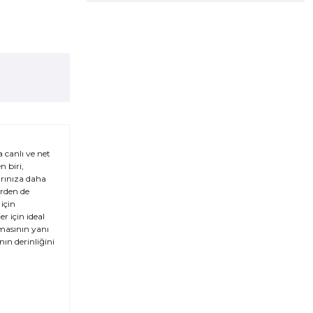
 canlı ve net
n biri,
arınıza daha
erden de
 için
r için ideal
lmasının yanı
ın derinliğini