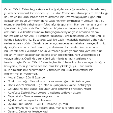
Canon 2.0x III Extender, profesyonel fotoğrafçılar ve doğa severler için tasarlanmış
yüksek performanslı bir tele dönüştürücüdür. Canon'un üstün optik mühendisliği
ile üretilen bu ürün, lenslerinize mükemmel bir uzatma sağlayarak, görüntü
kalitesinden ödün vermeden daha uzak nesneleri çekmenizi mümkün kılar. Bu
extender, özellikle vahşi yaşam fotoğrafçılığı, spor etkinlikleri ve manzara çekimleri
için ideal bir çözümdür. Bu ürünün en büyük avantajlarından biri, yüksek
çözünürlük ve kontrast sunarak tüm yoğun detayları yakalamasına olanak
tanımasıdır. Canon 2.0x III Extender kullanarak, lensinizin odak uzunluğunu iki
katına çıkarabilirsiniz. Bu sayede, özellikle uzak mesafedeki nesneleri daha yakın
çekim yaparak görüntüleyebilir ve her açıdan detayları rahatça inceleyebilirsiniz.
Ayrıca, Canon'un bu özel tasarımı, lenslerin autofocus sistemine de katkıda
bulunarak, netlik ve hızdan ödün vermeden çekim yapmanıza yardımcı olur.
Kullanım kolaylığı açısından da öne çıkan bu extender, hafif ve kompakt bir
yapıya sahiptir. Özellikle uzun süreli çekimlerde rahatlık sağlamak için
tasarlanmıştır. Canon 2.0x III Extender, her türlü hava koşulunda dayanıklılığını
koruyarak, zorlu şartlarda bile sorunsuz bir şekilde çalışır. Uzun süreli
kullanımlarda bile performansını yitirmeyen bu ürün, fotoğrafçılar için
mükemmel bir yatırımdır.
Model: Canon 2.0x III Extender
Odak Uzunluğu: Mevcut lensin odak uzunluğunu iki katına çıkarır
Optik Yapı: 9 elemanlı, 5 gruptan oluşan yüksek kaliteli optik yapı
Görüntü Kalitesi: Yüksek çözünürlük ve kontrast ile net görüntüler
Autofocus Desteği: Hızlı ve doğru netleme sağlayan sistem
Dayanıklılık: Toza ve neme karşı koruma
Ağırlık: Hafif ve taşınabilir tasarım
Uyumluluk: Canon EF ve EF-S lenslerle uyumlu
Kullanım Alanları: Vahşi yaşam, spor, manzara fotoğrafçılığı
Garanti: Canon kalite güvencesi