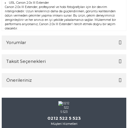
URL:
Canon 2.0x III Extender
Canon 2.0x III Extender, profesyonel ve hobi fotoğrafçıları için bir devrim
niteliğindedir. Uzun lenslerinizi daha da güçlendirirken, görüntü kalitesinden
ödün vermeden çekimler yapma imkanı sunar. Bu ürün, çekim deneyiminizi
zenginleştirir ve her anınızı en iyi şekilde yakalamanızı sağlar. Mükemmel bir
performans arıyorsanız, Canon 2.0x III Extender'ı tercih etmek doğru bir seçim
olacaktır.
Yorumlar
Taksit Seçenekleri
Bu ürüne ilk yorumu siz yapın!
Önerileriniz
Yorum Yaz
Bu ürünün fiyat bilgisi, resim, ürün açıklamalarında ve diğer
konularda yetersiz gördüğünüz noktaları öneri formunu
kullanarak tarafımıza iletebilirsiniz.
Görüş ve önerileriniz için teşekkür ederiz.
0212 522 5 523
Müşteri Hizmetleri
Ürün resmi kalitesiz, bozuk veya görüntülenemiyor.