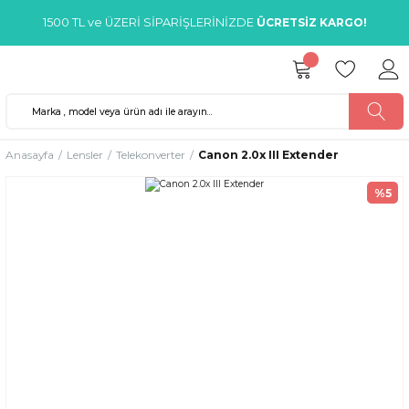
1500 TL ve ÜZERİ SİPARİŞLERİNİZDE
ÜCRETSİZ KARGO!
Anasayfa
Lensler
Telekonverter
Canon 2.0x III Extender
%5