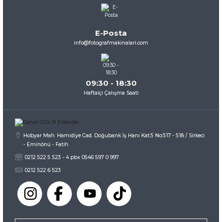
Ürün açıklamasında eksik bilgiler bulunuyor.
Ürün bilgilerinde hatalar bulunuyor.
E-Posta
Ürün fiyatı diğer sitelerden daha pahalı.
info@fotografmakinalari.com
Bu ürüne benzer farklı alternatifler olmalı.
09:30 - 18:30
Haftaiçi Çalışma Saati
Gönder
Hobyar Mah. Hamidiye Cad. Doğubank İş Hanı Kat:5 No:517 - 518 / Sirkeci
- Eminönü - Fatih
0212 522 5 523 - 4 pbx 0546 597 0 997
0212 522 6 523