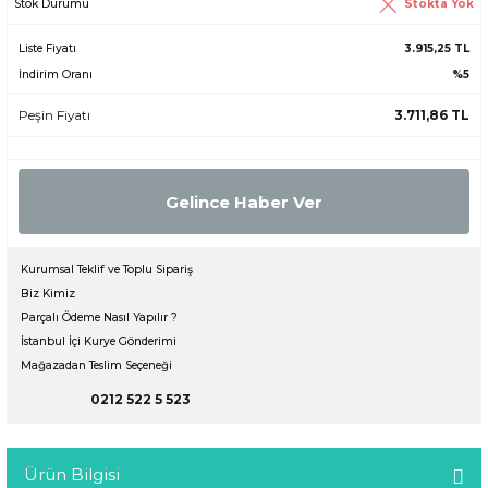
Stokta Yok
Stok Durumu
Liste Fiyatı
3.915,25 TL
İndirim Oranı
%5
Peşin Fiyatı
3.711,86 TL
Gelince Haber Ver
Kurumsal Teklif ve Toplu Sipariş
Biz Kimiz
Parçalı Ödeme Nasıl Yapılır ?
İstanbul İçi Kurye Gönderimi
Mağazadan Teslim Seçeneği
0212 522 5 523
Ürün Bilgisi