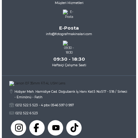
Müşteri Hizmetleri
Ürün bilgilerinde hatalar bulunuyor.
Hoya 72mm HD UV Filtre
Ürün fiyatı diğer sitelerden daha pahalı.
Bu ürüne benzer farklı alternatifler olmalı.
E-Posta
Liste Fiyatı
6.007,67 TL
info@fotografmakinalari.com
İndirimli
5.707,28 TL
Fiyatı
İNCELE
09:30 - 18:30
Gönder
Haftaiçi Çalışma Saati
Hobyar Mah. Hamidiye Cad. Doğubank İş Hanı Kat:5 No:517 - 518 / Sirkeci
- Eminönü - Fatih
0212 522 5 523 - 4 pbx 0546 597 0 997
0212 522 6 523