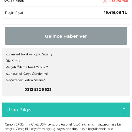
Stokta Yok
Stok Durumu
Peşin Fiyatı
19.416,06 TL
Gelince Haber Ver
Kurumsal Teklif ve Toplu Sipariş
Biz Kimiz
Parçalı Ödeme Nasıl Yapılır ?
İstanbul İçi Kurye Gönderimi
Mağazadan Teslim Seçeneği
0212 522 5 523
Ürün Bilgisi
Canon EF 35mm F/1.4L USM Lens, profesyonel fotoğrafçılar için vazgeçilmez bir
araçtır. Geniş f/1.4 diyafram açıklığı sayesinde düşük ışık koşullarında bile