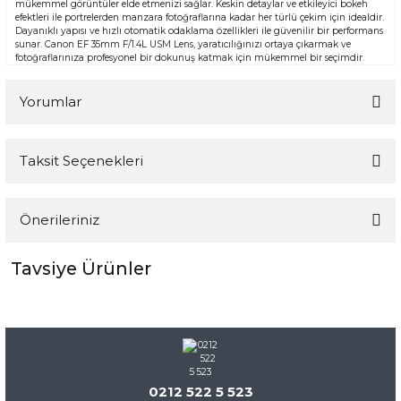
mükemmel görüntüler elde etmenizi sağlar. Keskin detaylar ve etkileyici bokeh
efektleri ile portrelerden manzara fotoğraflarına kadar her türlü çekim için idealdir.
Dayanıklı yapısı ve hızlı otomatik odaklama özellikleri ile güvenilir bir performans
sunar. Canon EF 35mm F/1.4L USM Lens, yaratıcılığınızı ortaya çıkarmak ve
fotoğraflarınıza profesyonel bir dokunuş katmak için mükemmel bir seçimdir.
Yorumlar
Taksit Seçenekleri
Bu ürüne ilk yorumu siz yapın!
Önerileriniz
Yorum Yaz
Tavsiye Ürünler
Bu ürünün fiyat bilgisi, resim, ürün açıklamalarında ve diğer
konularda yetersiz gördüğünüz noktaları öneri formunu
kullanarak tarafımıza iletebilirsiniz.
%5
Görüş ve önerileriniz için teşekkür ederiz.
Ürün resmi kalitesiz, bozuk veya görüntülenemiyor.
Ürün açıklamasında eksik bilgiler bulunuyor.
0212 522 5 523