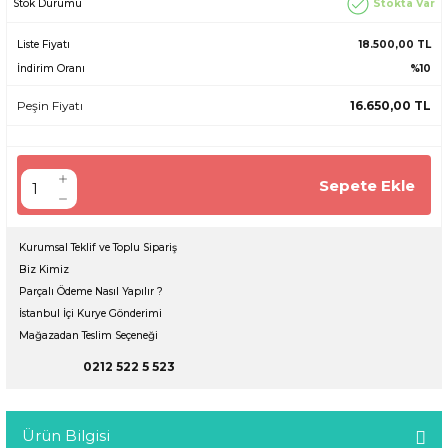
Stokta Var
Stok Durumu
Liste Fiyatı
18.500,00 TL
İndirim Oranı
%10
Peşin Fiyatı
16.650,00 TL
Sepete Ekle
Kurumsal Teklif ve Toplu Sipariş
Biz Kimiz
Parçalı Ödeme Nasıl Yapılır ?
İstanbul İçi Kurye Gönderimi
Mağazadan Teslim Seçeneği
0212 522 5 523
Ürün Bilgisi