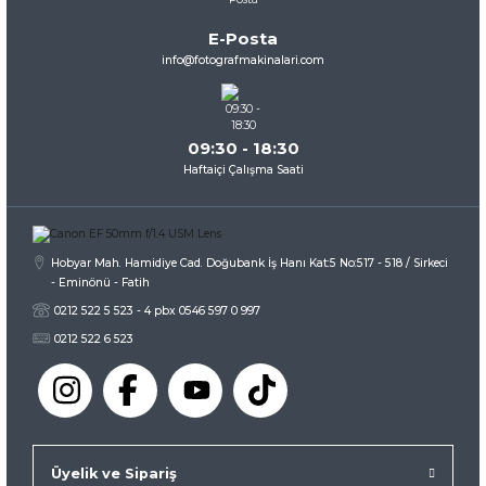
Bu ürüne benzer farklı alternatifler olmalı.
E-Posta
Liste Fiyatı
6.007,67 TL
info@fotografmakinalari.com
İndirimli
5.707,28 TL
Fiyatı
İNCELE
09:30 - 18:30
Gönder
Haftaiçi Çalışma Saati
Hobyar Mah. Hamidiye Cad. Doğubank İş Hanı Kat:5 No:517 - 518 / Sirkeci
- Eminönü - Fatih
0212 522 5 523 - 4 pbx 0546 597 0 997
0212 522 6 523
Üyelik ve Sipariş