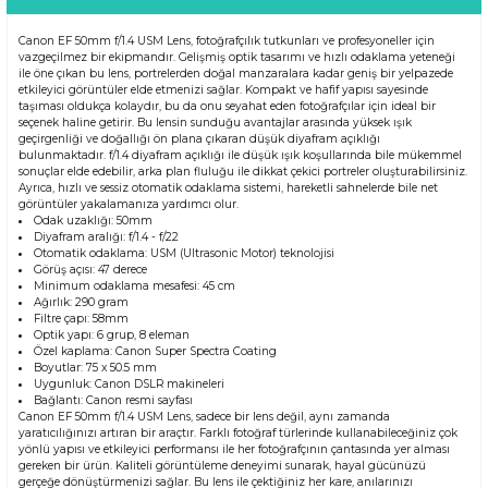
Canon EF 50mm f/1.4 USM Lens, fotoğrafçılık tutkunları ve profesyoneller için
vazgeçilmez bir ekipmandır. Gelişmiş optik tasarımı ve hızlı odaklama yeteneği
ile öne çıkan bu lens, portrelerden doğal manzaralara kadar geniş bir yelpazede
etkileyici görüntüler elde etmenizi sağlar. Kompakt ve hafif yapısı sayesinde
taşıması oldukça kolaydır, bu da onu seyahat eden fotoğrafçılar için ideal bir
seçenek haline getirir. Bu lensin sunduğu avantajlar arasında yüksek ışık
geçirgenliği ve doğallığı ön plana çıkaran düşük diyafram açıklığı
bulunmaktadır. f/1.4 diyafram açıklığı ile düşük ışık koşullarında bile mükemmel
sonuçlar elde edebilir, arka plan fluluğu ile dikkat çekici portreler oluşturabilirsiniz.
Ayrıca, hızlı ve sessiz otomatik odaklama sistemi, hareketli sahnelerde bile net
görüntüler yakalamanıza yardımcı olur.
Odak uzaklığı: 50mm
Diyafram aralığı: f/1.4 - f/22
Otomatik odaklama: USM (Ultrasonic Motor) teknolojisi
Görüş açısı: 47 derece
Minimum odaklama mesafesi: 45 cm
Ağırlık: 290 gram
Filtre çapı: 58mm
Optik yapı: 6 grup, 8 eleman
Özel kaplama: Canon Super Spectra Coating
Boyutlar: 75 x 50.5 mm
Uygunluk: Canon DSLR makineleri
Bağlantı:
Canon resmi sayfası
Canon EF 50mm f/1.4 USM Lens, sadece bir lens değil, aynı zamanda
yaratıcılığınızı artıran bir araçtır. Farklı fotoğraf türlerinde kullanabileceğiniz çok
yönlü yapısı ve etkileyici performansı ile her fotoğrafçının çantasında yer alması
gereken bir ürün. Kaliteli görüntüleme deneyimi sunarak, hayal gücünüzü
gerçeğe dönüştürmenizi sağlar. Bu lens ile çektiğiniz her kare, anılarınızı