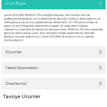
Ürün Bilgisi
Canon EOS 250D 18-55mm STM Fotoğraf Makinesi, hem amatör hem de
profesyonel fotoğrafçılar için mükemmel bir seçimdir. Kullanıcı dostu tasarımı ve
hafif yapısıyla her anınızı yakalamanıza olanak tanır. 24.1 MP çözünürlüğü ile
keskin ve canlı fotoğraflar elde etmenizi sağlar. 4K video çekim özelliği,
videolarınızı sinematik bir deneyime dönüştürürken, 18-55mm STM lensi sayesinde
geniş bir çekim aralığı sunar. Akıllı otomatik modlar sayesinde her ortamda
etkileyici sonuçlar alabilirsiniz. Canon EOS 250D ile anılarınızı en iyi şekilde
ölümsüzleştirin!
Yorumlar
Taksit Seçenekleri
Bu ürüne ilk yorumu siz yapın!
Önerileriniz
Yorum Yaz
Tavsiye Ürünler
Bu ürünün fiyat bilgisi, resim, ürün açıklamalarında ve diğer
konularda yetersiz gördüğünüz noktaları öneri formunu
kullanarak tarafımıza iletebilirsiniz.
%5