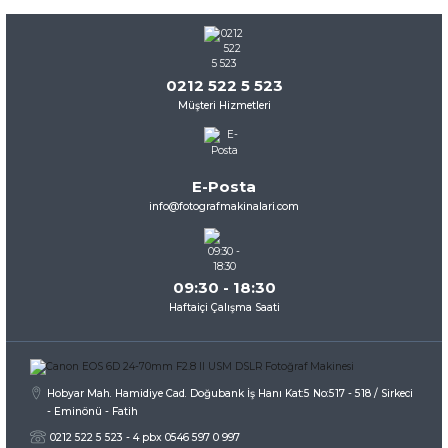
Görüş ve önerileriniz için teşekkür ederiz.
Ürün resmi kalitesiz, bozuk veya görüntülenemiyor.
Ürün açıklamasında eksik bilgiler bulunuyor.
0212 522 5 523
Müşteri Hizmetleri
Ürün bilgilerinde hatalar bulunuyor.
Ürün fiyatı diğer sitelerden daha pahalı.
Bu ürüne benzer farklı alternatifler olmalı.
E-Posta
info@fotografmakinalari.com
Mcoplus MK-6D Canon EOS 6D Uyumlu Battery Grip
09:30 - 18:30
Gönder
Haftaiçi Çalışma Saati
Liste Fiyatı
3.636,60 TL
Hobyar Mah. Hamidiye Cad. Doğubank İş Hanı Kat:5 No:517 - 518 / Sirkeci
İNCELE
- Eminönü - Fatih
0212 522 5 523 - 4 pbx 0546 597 0 997