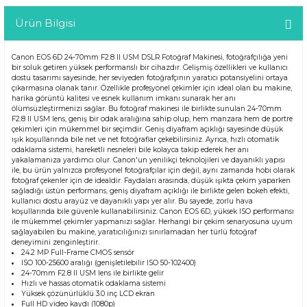
Ürün Bilgisi
Canon EOS 6D 24-70mm F2.8 II USM DSLR Fotoğraf Makinesi, fotoğrafçılığa yeni
bir soluk getiren yüksek performanslı bir cihazdır. Gelişmiş özellikleri ve kullanıcı
dostu tasarımı sayesinde, her seviyeden fotoğrafçının yaratıcı potansiyelini ortaya
çıkarmasına olanak tanır. Özellikle profesyonel çekimler için ideal olan bu makine,
harika görüntü kalitesi ve esnek kullanım imkanı sunarak her anı
ölümsüzleştirmenizi sağlar. Bu fotoğraf makinesi ile birlikte sunulan 24-70mm
F2.8 II USM lens, geniş bir odak aralığına sahip olup, hem manzara hem de portre
çekimleri için mükemmel bir seçimdir. Geniş diyafram açıklığı sayesinde düşük
ışık koşullarında bile net ve net fotoğraflar çekebilirsiniz. Ayrıca, hızlı otomatik
odaklama sistemi, hareketli nesneleri bile kolayca takip ederek her anı
yakalamanıza yardımcı olur. Canon'un yenilikçi teknolojileri ve dayanıklı yapısı
ile, bu ürün yalnızca profesyonel fotoğrafçılar için değil, aynı zamanda hobi olarak
fotoğraf çekenler için de idealdir. Faydaları arasında, düşük ışıkta çekim yaparken
sağladığı üstün performans, geniş diyafram açıklığı ile birlikte gelen bokeh efekti,
kullanıcı dostu arayüz ve dayanıklı yapı yer alır. Bu sayede, zorlu hava
koşullarında bile güvenle kullanabilirsiniz. Canon EOS 6D, yüksek ISO performansı
ile mükemmel çekimler yapmanızı sağlar. Herhangi bir çekim senaryosuna uyum
sağlayabilen bu makine, yaratıcılığınızı sınırlamadan her türlü fotoğraf
deneyimini zenginleştirir.
24.2 MP Full-Frame CMOS sensör
ISO 100-25600 aralığı (genişletilebilir ISO 50-102400)
24-70mm F2.8 II USM lens ile birlikte gelir
Hızlı ve hassas otomatik odaklama sistemi
Yüksek çözünürlüklü 3.0 inç LCD ekran
Full HD video kaydı (1080p)