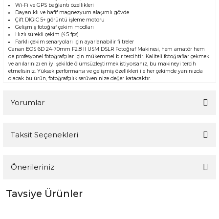
Wi-Fi ve GPS bağlantı özellikleri
Dayanıklı ve hafif magnezyum alaşımlı gövde
Çift DIGIC 5+ görüntü işleme motoru
Gelişmiş fotoğraf çekim modları
Hızlı sürekli çekim (4.5 fps)
Farklı çekim senaryoları için ayarlanabilir filtreler
Canan EOS 6D 24-70mm F2.8 II USM DSLR Fotoğraf Makinesi, hem amatör hem
de profesyonel fotoğrafçılar için mükemmel bir tercihtir. Kaliteli fotoğraflar çekmek
ve anılarınızı en iyi şekilde ölümsüzleştirmek istiyorsanız, bu makineyi tercih
etmelisiniz. Yüksek performansı ve gelişmiş özellikleri ile her çekimde yanınızda
olacak bu ürün, fotoğrafçılık serüveninize değer katacaktır.
Yorumlar
Taksit Seçenekleri
Bu ürüne ilk yorumu siz yapın!
Önerileriniz
Yorum Yaz
Tavsiye Ürünler
Bu ürünün fiyat bilgisi, resim, ürün açıklamalarında ve diğer
konularda yetersiz gördüğünüz noktaları öneri formunu
kullanarak tarafımıza iletebilirsiniz.