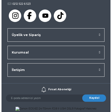
0212 522 6 523
TÜKENDİ
Üyelik ve Sipariş
Kurumsal
Canon Orjinal Profesyonel Büyük Omuz Çantası
İletişim
Fırsat Aboneliği
Liste Fiyatı
358,94 TL
Kaydol
İNCELE