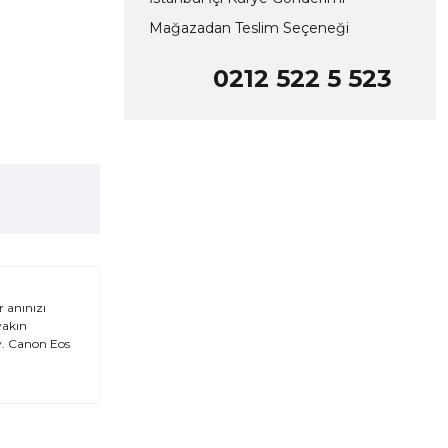
Mağazadan Teslim Seçeneği
0212 522 5 523
r anınızı
yakın
ay. Canon Eos
za