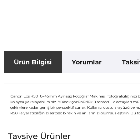
Ürün Bilgisi
Yorumlar
Taksi
Canon Eos R50 18-45mm Aynasız Fotoğraf Makinası, fotoğrafçılığınızı bir 
kolayca yakalayabilirsiniz. Yüksek çözünürlüklü sensörü ile detayları m
çekimlere kadar geniş bir perspektif sunar. Kullanıcı dostu arayüzü ve h
R50 ile yaratıcılığınızı serbest bırakın ve anılarınızı ölümsüzleştirin. Bu f
Tavsiye Ürünler
Bu ürünün fiyat bilgisi, resim, ürün açıklamalarında ve diğer kon