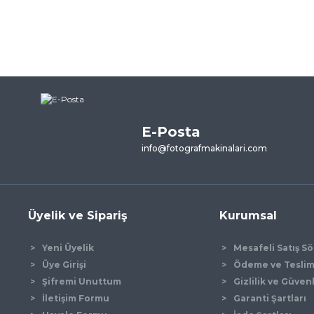
ne ilk yorumu siz yapın!
Yorum Yaz
E-Posta
info@fotografmakinalari.com
Üyelik ve Sipariş
Kurumsal
Gönder
Yeni Üyelik
Mesafeli Satış S
Üye Girişi
Ödeme ve Tesli
Şifremi Unuttum
Gizlilik ve Güven
İletişim Formu
Garanti Şartları