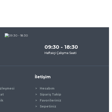
09:30 - 18:30
Haftaiçi Çalışma Saati
İletişim
özleşmesi
Hesabım
mat
Sipariş Takip
lik
Favorileriniz
Sepetiniz