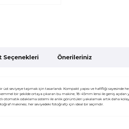
t Seçenekleri
Önerileriniz
üst seviyeye taşımak için tasarlandı. Kompakt yapısı ve hafifliği sayesinde he
ükemmel bir şekilde ortaya çıkaran bu makine, 18-45mm lensi ile geniş açıdan 
ızlı otomatik odaklama sistemi ile anlık görüntüleri yakalamak artık daha kol
otoğraf makinesi, her seviyedeki fotoğrafçı için ideal bir seçimdir.
ularda yetersiz gördüğünüz noktaları öneri formunu kullanarak tarafımı