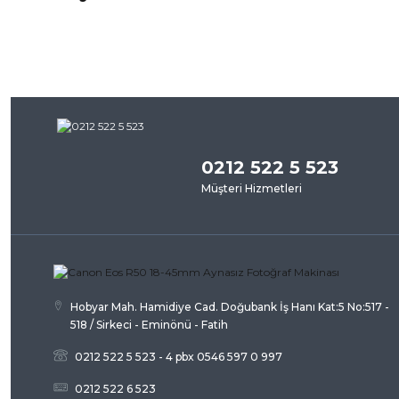
iletebilirsiniz.
Bu ürü
Görüş ve önerileriniz için teşekkür ederiz.
Ürün resmi kalitesiz, bozuk veya görüntülenemiyor.
Ürün açıklamasında eksik bilgiler bulunuyor.
Ürün bilgilerinde hatalar bulunuyor.
Ürün fiyatı diğer sitelerden daha pahalı.
TÜKENDİ
0212 522 5 523
Bu ürüne benzer farklı alternatifler olmalı.
Müşteri Hizmetleri
Aynasız DSLR Fotoğraf Makinesi SİLİNECEK
Hobyar Mah. Hamidiye Cad. Doğubank İş Hanı Kat:5 No:517 -
518 / Sirkeci - Eminönü - Fatih
0212 522 5 523 - 4 pbx 0546 597 0 997
6.732,47 TL
Liste Fiyatı
0212 522 6 523