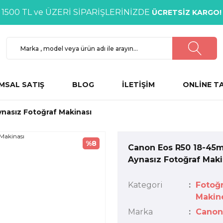
1500 TL ve ÜZERİ SİPARİŞLERİNİZDE
ÜCRETSİZ KARGO!
MSAL SATIŞ
BLOG
İLETİŞİM
ONLİNE T
nasız Fotoğraf Makinası
%8
Canon Eos R50 18-45
Aynasız Fotoğraf Maki
Kategori
Fotoğr
Makine
Marka
Canon