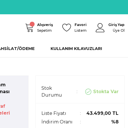
Alışveriş
Favori
Giriş Yap
Sepetim
Listem
Üye Ol
AHSİLAT/ÖDEME
KULLANIM KILAVUZLARI
mm
Stok
Stokta Var
nası
Durumu
af
leri
Liste Fiyatı
43.499,00 TL
İndirim Oranı
%8