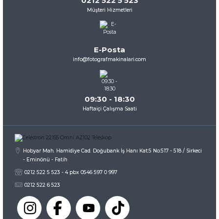
0212 522 5 523
Müşteri Hizmetleri
Ürün resmi kalitesiz, bozuk veya görüntülenemiyor.
Ürün açıklamasında eksik bilgiler bulunuyor.
Ürün bilgilerinde hatalar bulunuyor.
E-Posta
Ürün fiyatı diğer sitelerden daha pahalı.
info@fotografmakinalari.com
Bu ürüne benzer farklı alternatifler olmalı.
09:30 - 18:30
Haftaiçi Çalışma Saati
Gönder
Hobyar Mah. Hamidiye Cad. Doğubank İş Hanı Kat:5 No:517 - 518 / Sirkeci
- Eminönü - Fatih
0212 522 5 523 - 4 pbx 0546 597 0 997
0212 522 6 523