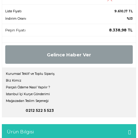
Liste Fiyatı
9.610,17 TL
İndirim Oranı
%13
Peşin Fiyatı
8.338,98 TL
Gelince Haber Ver
Kurumsal Teklif ve Toplu Sipariş
Biz Kimiz
Parçalı Ödeme Nasıl Yapılır ?
İstanbul İçi Kurye Gönderimi
Mağazadan Teslim Seçeneği
0212 522 5 523
Ürün Bilgisi