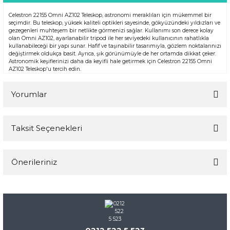
Celestron 22155 Omni AZ102 Teleskop, astronomi meraklıları için mükemmel bir
seçimdir. Bu teleskop, yüksek kaliteli optikleri sayesinde, gökyüzündeki yıldızları ve
gezegenleri muhteşem bir netlikte görmenizi sağlar. Kullanımı son derece kolay
olan Omni AZ102, ayarlanabilir tripod ile her seviyedeki kullanıcının rahatlıkla
kullanabileceği bir yapı sunar. Hafif ve taşınabilir tasarımıyla, gözlem noktalarınızı
değiştirmek oldukça basit. Ayrıca, şık görünümüyle de her ortamda dikkat çeker.
Astronomik keşiflerinizi daha da keyifli hale getirmek için Celestron 22155 Omni
AZ102 Teleskop'u tercih edin.
Yorumlar
Taksit Seçenekleri
Bu ürüne ilk yorumu siz yapın!
Önerileriniz
Yorum Yaz
Bu ürünün fiyat bilgisi, resim, ürün açıklamalarında ve diğer
konularda yetersiz gördüğünüz noktaları öneri formunu
kullanarak tarafımıza iletebilirsiniz.
Görüş ve önerileriniz için teşekkür ederiz.