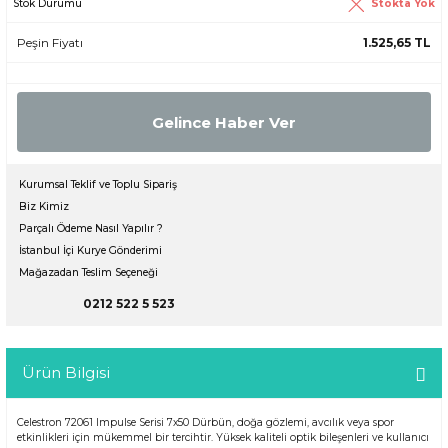
Stokta Yok
Stok Durumu
Peşin Fiyatı
1.525,65 TL
Gelince Haber Ver
Kurumsal Teklif ve Toplu Sipariş
Biz Kimiz
Parçalı Ödeme Nasıl Yapılır ?
İstanbul İçi Kurye Gönderimi
Mağazadan Teslim Seçeneği
0212 522 5 523
Ürün Bilgisi
Celestron 72061 Impulse Serisi 7x50 Dürbün, doğa gözlemi, avcılık veya spor
etkinlikleri için mükemmel bir tercihtir. Yüksek kaliteli optik bileşenleri ve kullanıcı