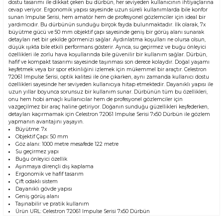
dostu tasarımı ile dikkat çeken bu dürbün, her seviyeden kullanıcının ihtiyaçlarına
cevap veriyor. Ergonomik yapısı sayesinde uzun süreli kullanımlarda bile konfor
sunan Impulse Serisi, hem amatör hem de profesyonel gözlemciler için ideal bir
yardımcıdır. Bu dürbünün sunduğu birçok fayda bulunmaktadır. İlk olarak, 7x
büyütme gücü ve 50 mm objektif çapı sayesinde geniş bir görüş alanı sunarak
detayları net bir şekilde görmenizi sağlar. Aydınlatma koşulları ne olursa olsun,
düşük ışıkta bile etkili performans gösterir. Ayrıca, su geçirmez ve buğu önleyici
özellikleri ile zorlu hava koşullarında bile güvenilir bir kullanım sağlar. Dürbün,
hafif ve kompakt tasarımı sayesinde taşınması son derece kolaydır. Doğal yaşamı
keşfetmek veya bir spor etkinliğini izlemek için mükemmel bir araçtır. Celestron
72061 Impulse Serisi, optik kalitesi ile öne çıkarken, aynı zamanda kullanıcı dostu
özellikleri sayesinde her seviyeden kullanıcıya hitap etmektedir. Dayanıklı yapısı ile
uzun yıllar boyunca sorunsuz bir kullanım sunar. Dürbünün tüm bu özellikleri,
onu hem hobi amaçlı kullanıcılar hem de profesyonel gözlemciler için
vazgeçilmez bir araç haline getiriyor. Doğanın sunduğu güzellikleri keşfederken,
detayları kaçırmamak için Celestron 72061 Impulse Serisi 7x50 Dürbün ile gözlem
yapmanın avantajını yaşayın.
Büyütme: 7x
Objektif Çapı: 50 mm
Göz alanı: 1000 metre mesafede 122 metre
Su geçirmez yapı
Buğu önleyici özellik
Aşınmaya dirençli dış kaplama
Ergonomik ve hafif tasarım
Çift odaklı sistem
Dayanıklı gövde yapısı
Geniş görüş alanı
Taşınabilir ve pratik kullanım
Ürün URL:
Celestron 72061 Impulse Serisi 7x50 Dürbün