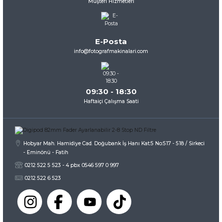
Müşteri Hizmetleri
Ürün resmi kalitesiz, bozuk veya görüntülenemiyor.
Ürün açıklamasında eksik bilgiler bulunuyor.
Ürün bilgilerinde hatalar bulunuyor.
E-Posta
Ürün fiyatı diğer sitelerden daha pahalı.
info@fotografmakinalari.com
Bu ürüne benzer farklı alternatifler olmalı.
09:30 - 18:30
Haftaiçi Çalışma Saati
Gönder
Hobyar Mah. Hamidiye Cad. Doğubank İş Hanı Kat:5 No:517 - 518 / Sirkeci
- Eminönü - Fatih
0212 522 5 523 - 4 pbx 0546 597 0 997
0212 522 6 523