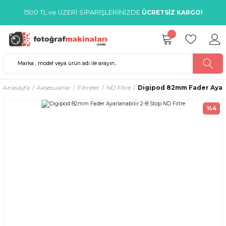
1500 TL ve ÜZERİ SİPARİŞLERİNİZDE
ÜCRETSİZ KARGO!
Anasayfa
Aksesuarlar
Filtreler
ND Fitre
Digipod 82mm Fader Ayarla
%4