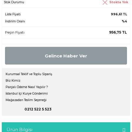
Stokta Yok
Stok Durumu
Liste Fiyatı
996,61 TL
İndirim Oranı
%4
Peşin Fiyatı
956,75 TL
Gelince Haber Ver
Kurumsal Teklif ve Toplu Sipariş
Biz Kimiz
Parçalı Ödeme Nasıl Yapılır ?
İstanbul İçi Kurye Gönderimi
Mağazadan Teslim Seçeneği
0212 522 5 523
Ürün Bilgisi