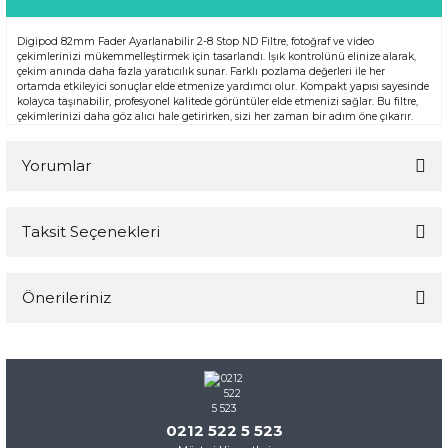
Digipod 82mm Fader Ayarlanabilir 2-8 Stop ND Filtre, fotoğraf ve video
çekimlerinizi mükemmelleştirmek için tasarlandı. Işık kontrolünü elinize alarak,
çekim anında daha fazla yaratıcılık sunar. Farklı pozlama değerleri ile her
ortamda etkileyici sonuçlar elde etmenize yardımcı olur. Kompakt yapısı sayesinde
kolayca taşınabilir, profesyonel kalitede görüntüler elde etmenizi sağlar. Bu filtre,
çekimlerinizi daha göz alıcı hale getirirken, sizi her zaman bir adım öne çıkarır.
Yorumlar
Taksit Seçenekleri
Bu ürüne ilk yorumu siz yapın!
Önerileriniz
Yorum Yaz
Bu ürünün fiyat bilgisi, resim, ürün açıklamalarında ve diğer
konularda yetersiz gördüğünüz noktaları öneri formunu
kullanarak tarafımıza iletebilirsiniz.
Görüş ve önerileriniz için teşekkür ederiz.
0212 522 5 523