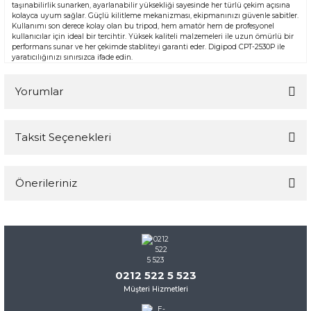
taşınabilirlik sunarken, ayarlanabilir yüksekliği sayesinde her türlü çekim açısına
kolayca uyum sağlar. Güçlü kilitleme mekanizması, ekipmanınızı güvenle sabitler.
Kullanımı son derece kolay olan bu tripod, hem amatör hem de profesyonel
kullanıcılar için ideal bir tercihtir. Yüksek kaliteli malzemeleri ile uzun ömürlü bir
performans sunar ve her çekimde stabliteyi garanti eder. Digipod CPT-2530P ile
yaratıcılığınızı sınırsızca ifade edin.
Yorumlar
Taksit Seçenekleri
Bu ürüne ilk yorumu siz yapın!
Önerileriniz
Yorum Yaz
Bu ürünün fiyat bilgisi, resim, ürün açıklamalarında ve diğer
konularda yetersiz gördüğünüz noktaları öneri formunu
kullanarak tarafımıza iletebilirsiniz.
Görüş ve önerileriniz için teşekkür ederiz.
0212 522 5 523
Müşteri Hizmetleri
Ürün resmi kalitesiz, bozuk veya görüntülenemiyor.