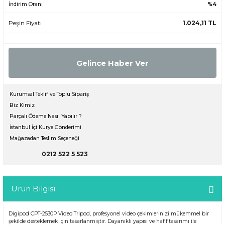
İndirim Oranı
%4
Peşin Fiyatı
1.024,11 TL
Gelince Haber Ver
Kurumsal Teklif ve Toplu Sipariş
Biz Kimiz
Parçalı Ödeme Nasıl Yapılır ?
İstanbul İçi Kurye Gönderimi
Mağazadan Teslim Seçeneği
0212 522 5 523
Ürün Bilgisi
Digipod CPT-2530P Video Tripod, profesyonel video çekimlerinizi mükemmel bir
şekilde desteklemek için tasarlanmıştır. Dayanıklı yapısı ve hafif tasarımı ile