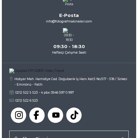
Ürün açıklamasında eksik bilgiler bulunuyor.
Ürün bilgilerinde hatalar bulunuyor.
E-Posta
Ürün fiyatı diğer sitelerden daha pahalı.
info@fotografmakinalari.com
Bu ürüne benzer farklı alternatifler olmalı.
09:30 - 18:30
Haftaiçi Çalışma Saati
Gönder
Hobyar Mah. Hamidiye Cad. Doğubank İş Hanı Kat:5 No:517 - 518 / Sirkeci
- Eminönü - Fatih
0212 522 5 523 - 4 pbx 0546 597 0 997
0212 522 6 523