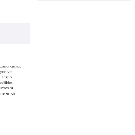
baskı kağıdı,
siyon ve
ar için
llikler,
olmasını
eller için