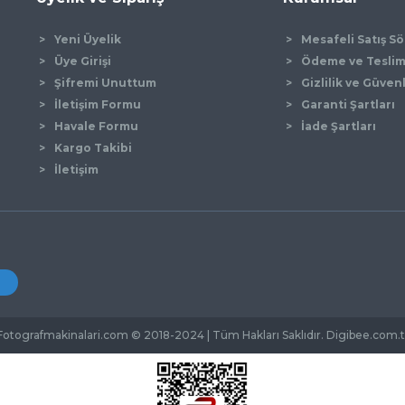
Yeni Üyelik
Mesafeli Satış S
Üye Girişi
Ödeme ve Tesli
Şifremi Unuttum
Gizlilik ve Güven
İletişim Formu
Garanti Şartları
Gönder
Havale Formu
İade Şartları
Kargo Takibi
İletişim
Fotografmakinalari.com © 2018-2024 | Tüm Hakları Saklıdır. Digibee.com.t