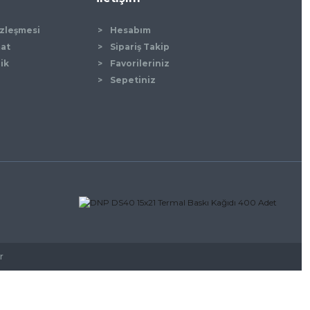
özleşmesi
Hesabım
mat
Sipariş Takip
lik
Favorileriniz
Sepetiniz
r