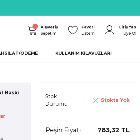
Alışveriş
Favori
Giriş Yap
Sepetim
Listem
Üye Ol
AHSİLAT/ÖDEME
KULLANIM KILAVUZLARI
l Baskı
Stok
Stokta Yok
Durumu
lar
Peşin Fiyatı
783,32 TL