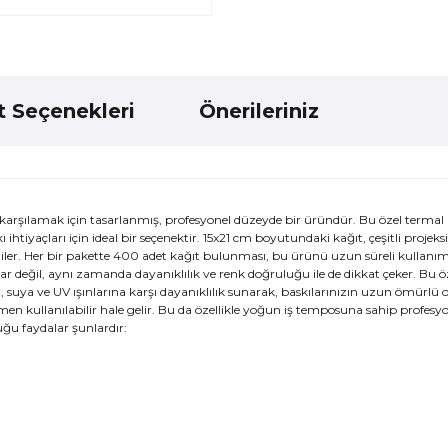
t Seçenekleri
Önerileriniz
ı karşılamak için tasarlanmış, profesyonel düzeyde bir üründür. Bu özel termal 
ı ihtiyaçları için ideal bir seçenektir. 15x21 cm boyutundaki kağıt, çeşitli projek
r. Her bir pakette 400 adet kağıt bulunması, bu ürünü uzun süreli kullanıml
r değil, aynı zamanda dayanıklılık ve renk doğruluğu ile de dikkat çeker. Bu öze
sı, suya ve UV ışınlarına karşı dayanıklılık sunarak, baskılarınızın uzun ömürlü 
men kullanılabilir hale gelir. Bu da özellikle yoğun iş temposuna sahip profesyon
ğu faydalar şunlardır: