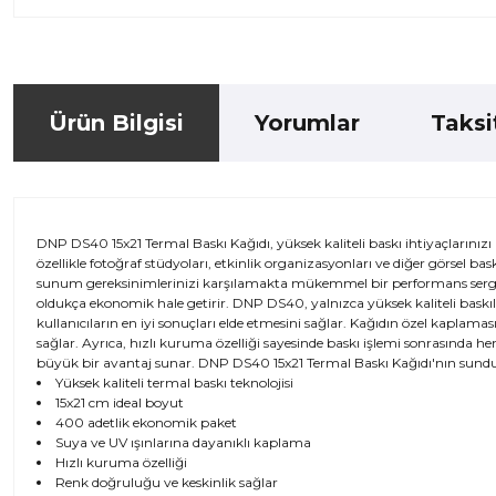
Ürün Bilgisi
Yorumlar
Taksi
DNP DS40 15x21 Termal Baskı Kağıdı, yüksek kaliteli baskı ihtiyaçlarınız
özellikle fotoğraf stüdyoları, etkinlik organizasyonları ve diğer görsel bask
sunum gereksinimlerinizi karşılamakta mükemmel bir performans sergile
oldukça ekonomik hale getirir. DNP DS40, yalnızca yüksek kaliteli baskıla
kullanıcıların en iyi sonuçları elde etmesini sağlar. Kağıdın özel kaplama
sağlar. Ayrıca, hızlı kuruma özelliği sayesinde baskı işlemi sonrasında he
büyük bir avantaj sunar. DNP DS40 15x21 Termal Baskı Kağıdı'nın sundu
Yüksek kaliteli termal baskı teknolojisi
15x21 cm ideal boyut
400 adetlik ekonomik paket
Suya ve UV ışınlarına dayanıklı kaplama
Hızlı kuruma özelliği
Renk doğruluğu ve keskinlik sağlar