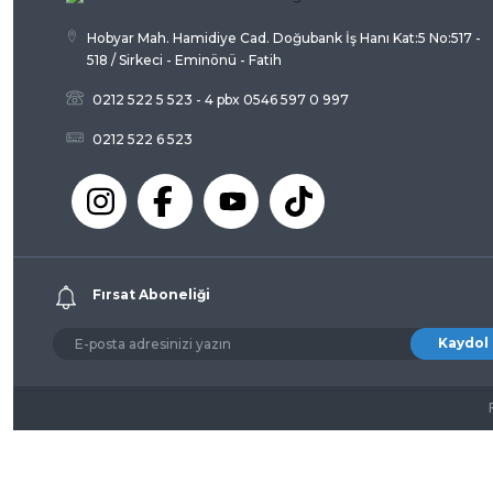
Hobyar Mah. Hamidiye Cad. Doğubank İş Hanı Kat:5 No:517 -
518 / Sirkeci - Eminönü - Fatih
0212 522 5 523 - 4 pbx 0546 597 0 997
0212 522 6 523
Fırsat Aboneliği
Kaydol