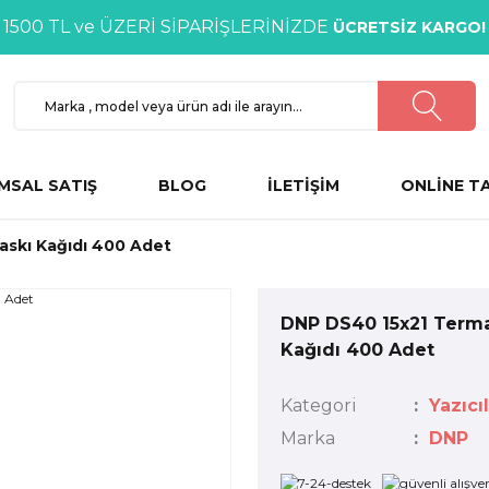
1500 TL ve ÜZERİ SİPARİŞLERİNİZDE
ÜCRETSİZ KARGO!
MSAL SATIŞ
BLOG
İLETİŞİM
ONLİNE T
askı Kağıdı 400 Adet
DNP DS40 15x21 Terma
Kağıdı 400 Adet
Kategori
Yazıcı
Marka
DNP