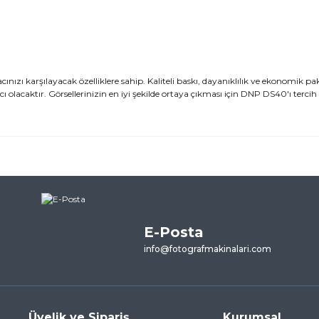
nızı karşılayacak özelliklere sahip. Kaliteli baskı, dayanıklılık ve ekonomik pa
lacaktır. Görsellerinizin en iyi şekilde ortaya çıkması için DNP DS40'ı tercih
ularda yetersiz gördüğünüz noktaları öneri formunu kullanarak tarafımı
ne ilk yorumu siz yapın!
E-Posta
Yorum Yaz
info@fotografmakinalari.com
Üyelik ve Sipariş
Kurumsal