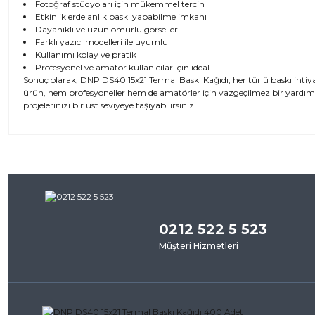
Fotoğraf stüdyoları için mükemmel tercih
Etkinliklerde anlık baskı yapabilme imkanı
Dayanıklı ve uzun ömürlü görseller
Farklı yazıcı modelleri ile uyumlu
Kullanımı kolay ve pratik
Profesyonel ve amatör kullanıcılar için ideal
Sonuç olarak, DNP DS40 15x21 Termal Baskı Kağıdı, her türlü baskı ihtiyacı
ürün, hem profesyoneller hem de amatörler için vazgeçilmez bir yardımcı o
projelerinizi bir üst seviyeye taşıyabilirsiniz.
Bu ürünün fiyat bilgisi, resim, ürün açıklamalarında ve diğer kon
iletebilirsiniz.
Bu ürü
Görüş ve önerileriniz için teşekkür ederiz.
0212 522 5 523
Ürün resmi kalitesiz, bozuk veya görüntülenemiyor.
Müşteri Hizmetleri
Ürün açıklamasında eksik bilgiler bulunuyor.
Ürün bilgilerinde hatalar bulunuyor.
Ürün fiyatı diğer sitelerden daha pahalı.
Bu ürüne benzer farklı alternatifler olmalı.