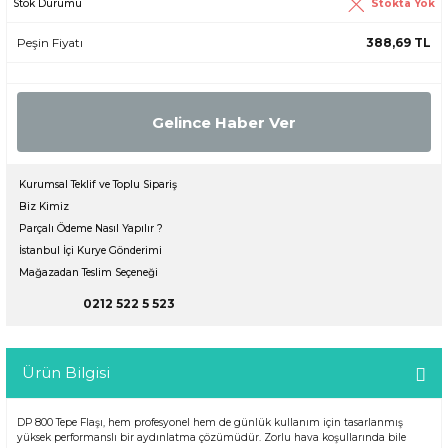
Stokta Yok
Stok Durumu
Peşin Fiyatı
388,69 TL
Gelince Haber Ver
Kurumsal Teklif ve Toplu Sipariş
Biz Kimiz
Parçalı Ödeme Nasıl Yapılır ?
İstanbul İçi Kurye Gönderimi
Mağazadan Teslim Seçeneği
0212 522 5 523
Ürün Bilgisi
DP 800 Tepe Flaşı, hem profesyonel hem de günlük kullanım için tasarlanmış
yüksek performanslı bir aydınlatma çözümüdür. Zorlu hava koşullarında bile