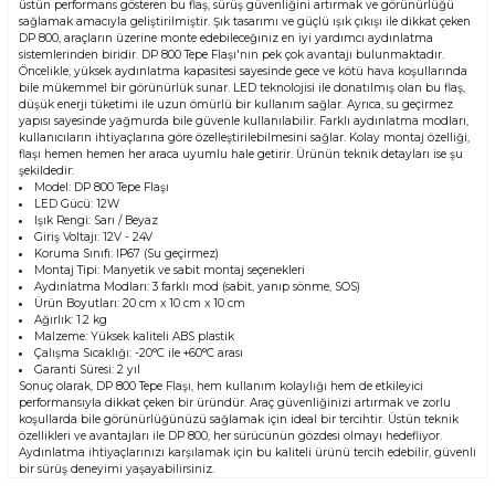
üstün performans gösteren bu flaş, sürüş güvenliğini artırmak ve görünürlüğü
sağlamak amacıyla geliştirilmiştir. Şık tasarımı ve güçlü ışık çıkışı ile dikkat çeken
DP 800, araçların üzerine monte edebileceğiniz en iyi yardımcı aydınlatma
sistemlerinden biridir. DP 800 Tepe Flaşı'nın pek çok avantajı bulunmaktadır.
Öncelikle, yüksek aydınlatma kapasitesi sayesinde gece ve kötü hava koşullarında
bile mükemmel bir görünürlük sunar. LED teknolojisi ile donatılmış olan bu flaş,
düşük enerji tüketimi ile uzun ömürlü bir kullanım sağlar. Ayrıca, su geçirmez
yapısı sayesinde yağmurda bile güvenle kullanılabilir. Farklı aydınlatma modları,
kullanıcıların ihtiyaçlarına göre özelleştirilebilmesini sağlar. Kolay montaj özelliği,
flaşı hemen hemen her araca uyumlu hale getirir. Ürünün teknik detayları ise şu
şekildedir:
Model: DP 800 Tepe Flaşı
LED Gücü: 12W
Işık Rengi: Sarı / Beyaz
Giriş Voltajı: 12V - 24V
Koruma Sınıfı: IP67 (Su geçirmez)
Montaj Tipi: Manyetik ve sabit montaj seçenekleri
Aydınlatma Modları: 3 farklı mod (sabit, yanıp sönme, SOS)
Ürün Boyutları: 20 cm x 10 cm x 10 cm
Ağırlık: 1.2 kg
Malzeme: Yüksek kaliteli ABS plastik
Çalışma Sıcaklığı: -20°C ile +60°C arası
Garanti Süresi: 2 yıl
Sonuç olarak, DP 800 Tepe Flaşı, hem kullanım kolaylığı hem de etkileyici
performansıyla dikkat çeken bir üründür. Araç güvenliğinizi artırmak ve zorlu
koşullarda bile görünürlüğünüzü sağlamak için ideal bir tercihtir. Üstün teknik
özellikleri ve avantajları ile DP 800, her sürücünün gözdesi olmayı hedefliyor.
Aydınlatma ihtiyaçlarınızı karşılamak için bu kaliteli ürünü tercih edebilir, güvenli
bir sürüş deneyimi yaşayabilirsiniz.