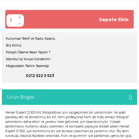
Sepete Ekle
Kurumsal Teklif ve Toplu Sipariş
Biz Kimiz
Parçalı Ödeme Nasıl Yapılır ?
İstanbul İçi Kurye Gönderimi
Mağazadan Teslim Seçeneği
0212 522 5 523
Ürün Bilgisi
Hensel Expert D 500 Kit, fotoğrafçılar için vazgeçilmez bir yardımcıdır. İki adet
paraflaş seti ile donatılmış bu kit, hem profesyonel hem de hobi amaçlı fotoğraf
çekimlerini daha etkili ve yaratıcı hale getirmek için tasarlanmıştır. Yüksek
performansı, kullanıcı dostu özellikleri ve kompakt yapısıyla dikkat çeken Hensel
Expert D 500, ışık kontrolünü en üst düzeye çıkarmanıza yardımcı olur. Bu setin
sunduğu başlıca faydalar arasında, hızlı ve güvenilir ışık patlaması, geniş bir güç