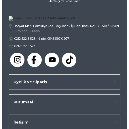
Haftaiçi Çalışma Saati
Gönder
Hobyar Mah. Hamidiye Cad. Doğubank İş Hanı Kat:5 No:517 - 518 / Sirkeci
- Eminönü - Fatih
0212 522 5 523 - 4 pbx 0546 597 0 997
0212 522 6 523
Üyelik ve Sipariş
Kurumsal
İletişim