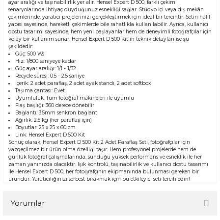
ayar aralığı ve taşınabilirlik yer alır. Hensel Expert D 500, farklı çekim
senaryolarında ihtiyaç duyduğunuz esnekliği sağlar. Stüdyo içi veya dış mekân
çekimlerinde, yaratıcı projelerinizi gerçekleştirmek için ideal bir tercihtir. Setin hafif
yapısı sayesinde, hareketli çekimlerde bile rahatlıkla kullanılabilir. Ayrıca, kullanıcı
dostu tasarımı sayesinde, hem yeni başlayanlar hem de deneyimli fotoğrafçılar için
kolay bir kullanım sunar. Hensel Expert D 500 Kit'in teknik detayları ise şu
şekildedir:
Güç: 500 Ws
Hız: 1/800 saniyeye kadar
Güç ayar aralığı: 1/1 - 1/32
Recycle süresi: 0.5 - 2.5 saniye
İçerik: 2 adet paraflaş, 2 adet ayak standı, 2 adet softbox
Taşıma çantası: Evet
Uyumluluk: Tüm fotoğraf makineleri ile uyumlu
Flaş başlığı: 360 derece dönebilir
Bağlantı: 3.5mm senkron bağlantı
Ağırlık: 2.5 kg (her paraflaş için)
Boyutlar: 25 x 25 x 60 cm
Link:
Hensel Expert D 500 Kit
Sonuç olarak, Hensel Expert D 500 Kit 2 Adet Paraflaş Seti, fotoğrafçılar için
vazgeçilmez bir ürün olma özelliği taşır. Hem profesyonel projelerde hem de
günlük fotoğraf çalışmalarında, sunduğu yüksek performans ve esneklik ile her
zaman yanınızda olacaktır. Işık kontrolü, taşınabilirlik ve kullanıcı dostu tasarımı
ile Hensel Expert D 500, her fotoğrafçının ekipmanında bulunması gereken bir
üründür. Yaratıcılığınızı serbest bırakmak için bu etkileyici seti tercih edin!
Yorumlar