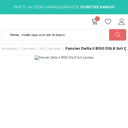
1500 TL ve ÜZERİ SİPARİŞLERİNİZDE
ÜCRETSİZ KARGO!
Anasayfa
Çantalar
Sırt Çantaları
Fancier Delta II B100 DSLR Sırt Ç