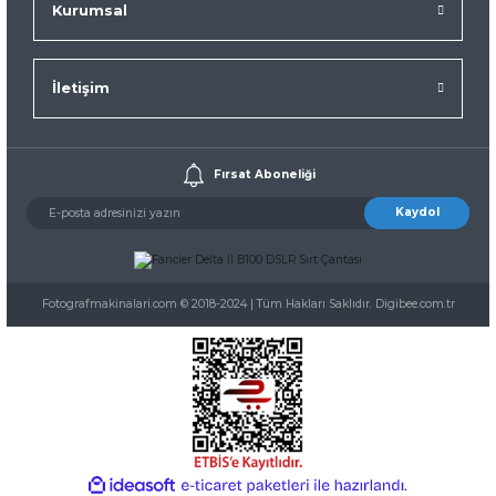
Kurumsal
İletişim
Fırsat Aboneliği
Kaydol
Fotografmakinalari.com © 2018-2024 | Tüm Hakları Saklıdır. Digibee.com.tr
ideasoft
ile
e-