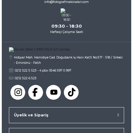
info@fotografmakinalari.com
Bu ürüne benzer farklı alternatifler olmalı.
09:30 - 18:30
Haftaiçi Çalışma Saati
Gönder
Hobyar Mah. Hamidiye Cad. Doğubank İş Hanı Kat:5 No:517 - 518 / Sirkeci
- Eminönü - Fatih
0212 522 5 523 - 4 pbx 0546 597 0 997
0212 522 6 523
Üyelik ve Sipariş