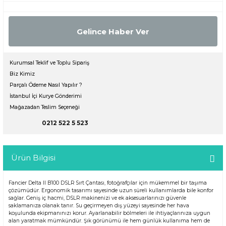
Gelince Haber Ver
Kurumsal Teklif ve Toplu Sipariş
Biz Kimiz
Parçalı Ödeme Nasıl Yapılır ?
İstanbul İçi Kurye Gönderimi
Mağazadan Teslim Seçeneği
0212 522 5 523
Ürün Bilgisi
Fancier Delta II B100 DSLR Sırt Çantası, fotoğrafçılar için mükemmel bir taşıma
çözümüdür. Ergonomik tasarımı sayesinde uzun süreli kullanımlarda bile konfor
sağlar. Geniş iç hacmi, DSLR makinenizi ve ek aksesuarlarınızı güvenle
saklamanıza olanak tanır. Su geçirmeyen dış yüzeyi sayesinde her hava
koşulunda ekipmanınızı korur. Ayarlanabilir bölmeleri ile ihtiyaçlarınıza uygun
alan yaratmak mümkündür. Şık görünümü ile hem günlük kullanıma hem de